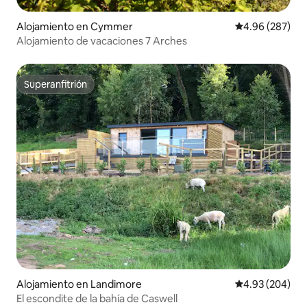
Alojamiento en Cymmer
Calificación pr
4.96 (287)
Alojamiento de vacaciones 7 Arches
Superanfitrión
Superanfitrión
Alojamiento en Landimore
Calificación pr
4.93 (204)
El escondite de la bahía de Caswell