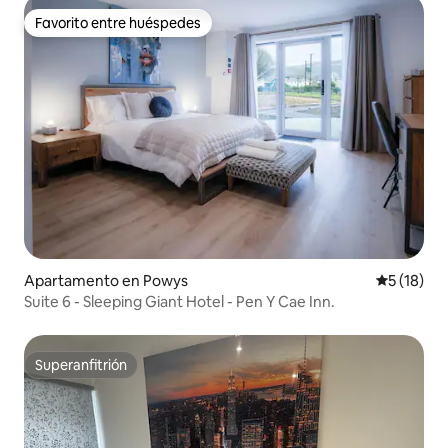
Favorito entre huéspedes
Favorito entre huéspedes
Apartamento en Powys
Calificaci
5 (18)
Suite 6 - Sleeping Giant Hotel - Pen Y Cae Inn.
Superanfitrión
Superanfitrión