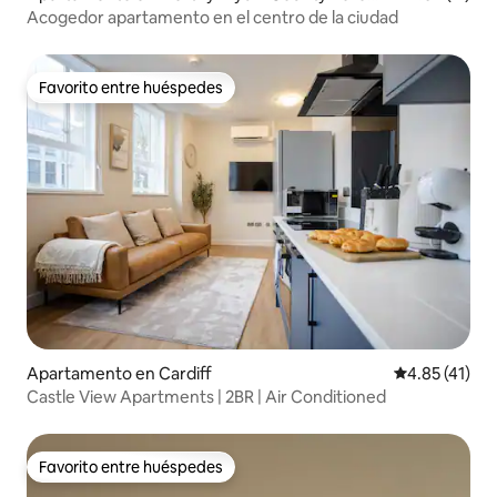
gh
Acogedor apartamento en el centro de la ciudad
Favorito entre huéspedes
Favorito entre huéspedes
Apartamento en Cardiff
Calificación 
4.85 (41)
Castle View Apartments | 2BR | Air Conditioned
Favorito entre huéspedes
Favorito entre huéspedes