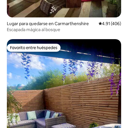
Lugar para quedarse en Carmarthenshire
Calificación pr
4.91 (406)
Escapada mágica al bosque
Favorito entre huéspedes
Favorito entre huéspedes