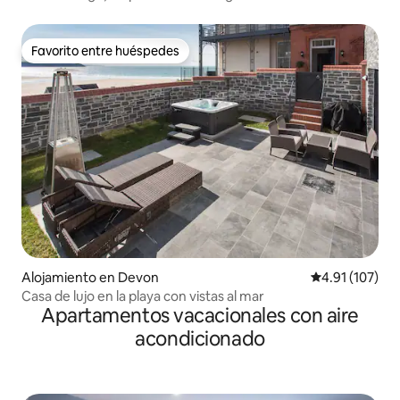
montañas
Favorito entre huéspedes
Favorito entre huéspedes
Alojamiento en Devon
Calificación p
4.91 (107)
Casa de lujo en la playa con vistas al mar
Apartamentos vacacionales con aire
acondicionado