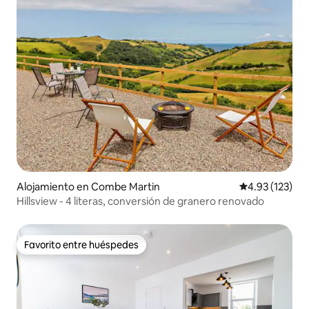
Alojamiento en Combe Martin
Calificación p
4.93 (123)
Hillsview - 4 literas, conversión de granero renovado
Favorito entre huéspedes
Favorito entre huéspedes