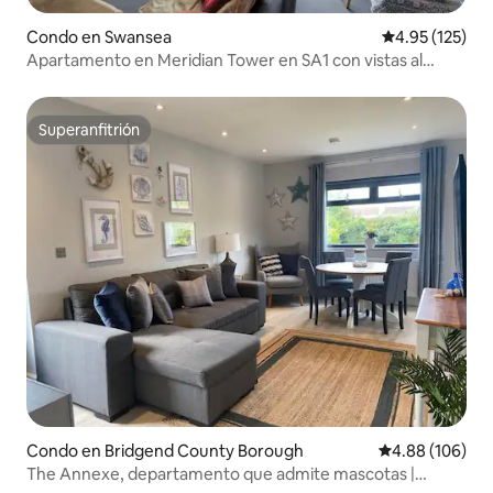
Condo en Swansea
Calificación p
4.95 (125)
Apartamento en Meridian Tower en SA1 con vistas al
puerto deportivo.
Superanfitrión
Superanfitrión
Condo en Bridgend County Borough
Calificación pr
4.88 (106)
The Annexe, departamento que admite mascotas |