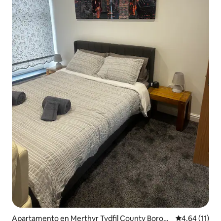
Apartamento en Merthyr Tydfil County Borou
Calificación 
4.64 (11)