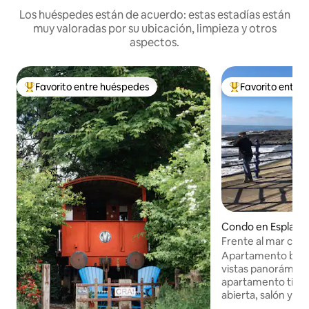
Los huéspedes están de acuerdo: estas estadías están
muy valoradas por su ubicación, limpieza y otros
aspectos.
Favorito entre huéspedes
Favorito entre
Favorito entre huéspedes preferido
Favorito entre hu
Condo en Esplana
Frente al mar con 
Apartamento bien
vistas panorámicas 
apartamento tiene
abierta, salón y 
impresionantes vis