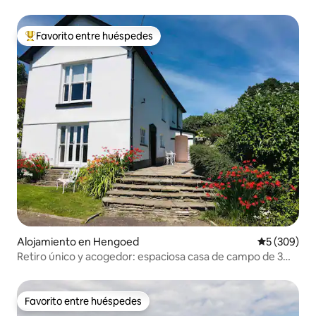
Favorito entre huéspedes
Favorito entre huéspedes preferido
Alojamiento en Hengoed
Calificación
5 (309)
Retiro único y acogedor: espaciosa casa de campo de 3
dormitorios
Favorito entre huéspedes
Favorito entre huéspedes