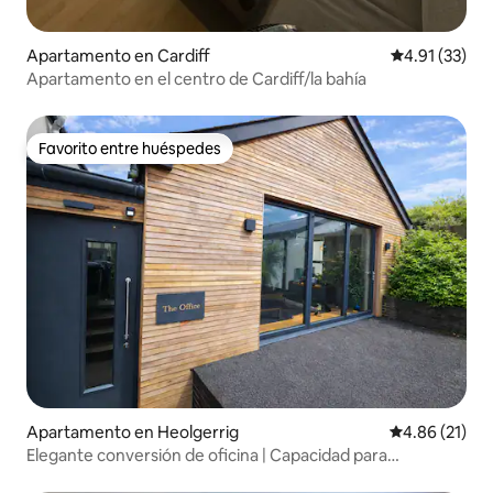
Apartamento en Cardiff
Calificación 
4.91 (33)
Apartamento en el centro de Cardiff/la bahía
Favorito entre huéspedes
Favorito entre huéspedes
Apartamento en Heolgerrig
Calificación 
4.86 (21)
Elegante conversión de oficina | Capacidad para
11 personas | Cargador para vehículos eléctricos