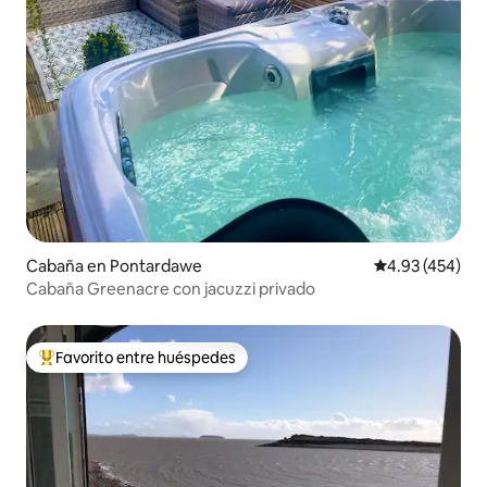
Cabaña en Pontardawe
Calificación pr
4.93 (454)
Cabaña Greenacre con jacuzzi privado
Favorito entre huéspedes
Favorito entre huéspedes preferido