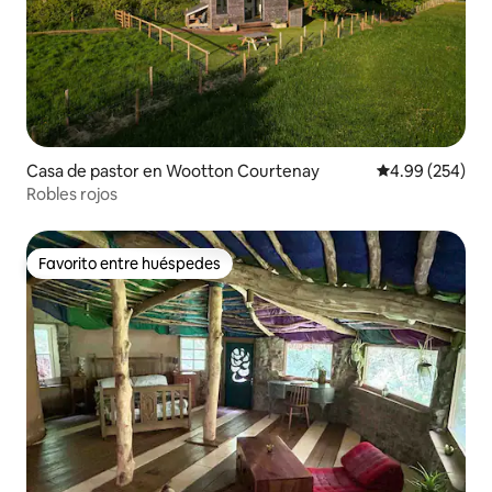
Casa de pastor en Wootton Courtenay
Calificación pr
4.99 (254)
Robles rojos
Favorito entre huéspedes
Favorito entre huéspedes