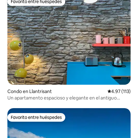
Favorito entre huéspedes
Favorito entre huéspedes
Condo en Llantrisant
Calificación p
4.97 (113)
Un apartamento espacioso y elegante en el antiguo
Llantrisant
Favorito entre huéspedes
Favorito entre huéspedes