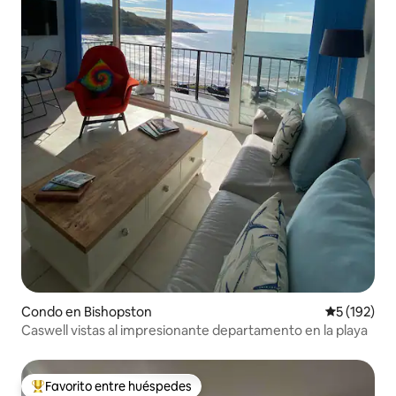
Condo en Bishopston
Calificació
5 (192)
Caswell vistas al impresionante departamento en la playa
Favorito entre huéspedes
Favorito entre huéspedes preferido