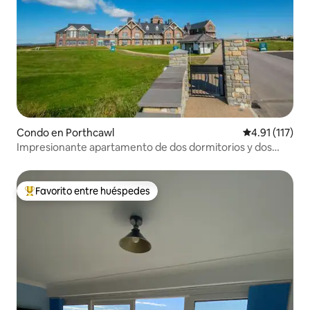
Condo en Porthcawl
Calificación p
4.91 (117)
Impresionante apartamento de dos dormitorios y dos
baños con vistas al mar
Favorito entre huéspedes
Favorito entre huéspedes preferido