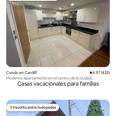
Condo en Cardiff
Calificación pr
4.97 (433)
Moderno apartamento en el centro de la ciudad,
Casas vacacionales para familias
excelente ubicación.
Favorito entre huéspedes
Favorito entre huéspedes preferido