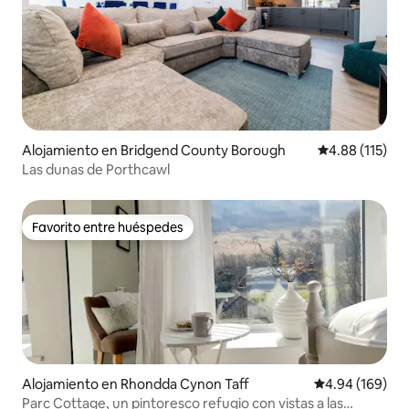
Alojamiento en Bridgend County Borough
Calificación p
4.88 (115)
Las dunas de Porthcawl
Favorito entre huéspedes
Favorito entre huéspedes
Alojamiento en Rhondda Cynon Taff
Calificación pr
4.94 (169)
Parc Cottage, un pintoresco refugio con vistas a las