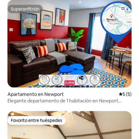
Superanfitrión
Superanfitrión
Apartamento en Newport
Calificac
5 (5)
Elegante departamento de 1 habitación en Newport
Center, cerca del Hospital Royal Gwent
Favorito entre huéspedes
Favorito entre huéspedes