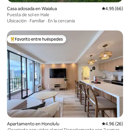
Casa adosada en Waialua
Calificación p
4.95 (66)
Puesta de sol en Hale
Ubicación
·
Familiar
·
En la cercanía
Favorito entre huéspedes
Favorito entre huéspedes preferido
Apartamento en Honolulu
Calificación p
4.96 (26)
¡Despierte con vistas al mar! Departamento con 2 camas