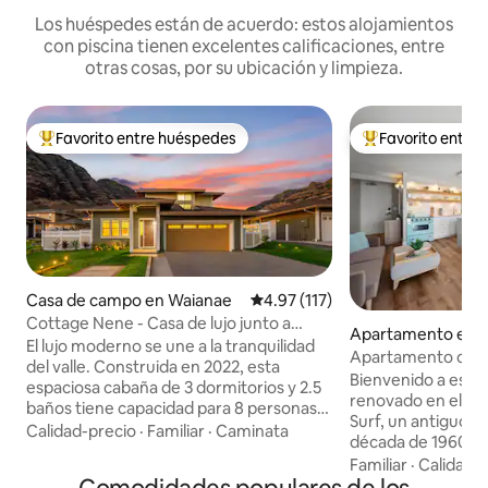
Los huéspedes están de acuerdo: estos alojamientos
con piscina tienen excelentes calificaciones, entre
otras cosas, por su ubicación y limpieza.
Favorito entre huéspedes
Favorito entre
Favorito entre huéspedes preferido
Favorito entre hu
Casa de campo en Waianae
Calificación promedio: 4.97 de 5
4.97 (117)
Cottage Nene - Casa de lujo junto a
Apartamento en H
playas y montañas
El lujo moderno se une a la tranquilidad
Apartamento de lu
del valle. Construida en 2022, esta
encanto retro y a
Bienvenido a est
espaciosa cabaña de 3 dormitorios y 2.5
GRATUITO
renovado en el pis
baños tiene capacidad para 8 personas.
Surf, un antiguo ho
Disfruta de una sala de estar espaciosa
Calidad-precio
·
Familiar
·
Caminata
década de 1960. D
con techos de 14 pies, muebles de
vintage con lujo 
Familiar
·
Calidad-
primera calidad y televisores
vista parcial al m