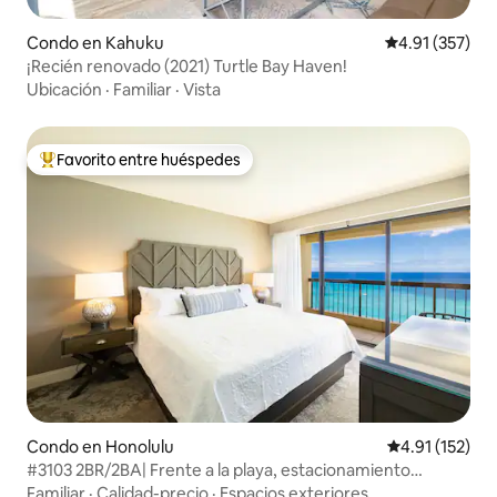
Condo en Kahuku
Calificación p
4.91 (357)
¡Recién renovado (2021) Turtle Bay Haven!
Ubicación
·
Familiar
·
Vista
Favorito entre huéspedes
Favorito entre huéspedes preferido
Condo en Honolulu
Calificación p
4.91 (152)
#3103 2BR/2BA| Frente a la playa, estacionamiento
gratuito, gimnasio y piscina
Familiar
·
Calidad-precio
·
Espacios exteriores