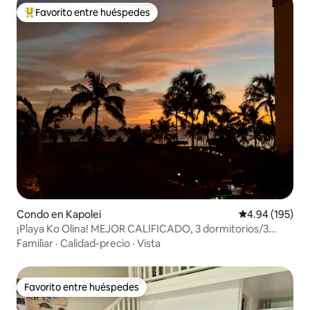
Favorito entre huéspedes
Favorito entre huéspedes preferido
Condo en Kapolei
Calificación pr
4.94 (195)
¡Playa Ko Olina! MEJOR CALIFICADO, 3 dormitorios/3
baños, próximo 27/08
Familiar
·
Calidad-precio
·
Vista
Favorito entre huéspedes
Favorito entre huéspedes