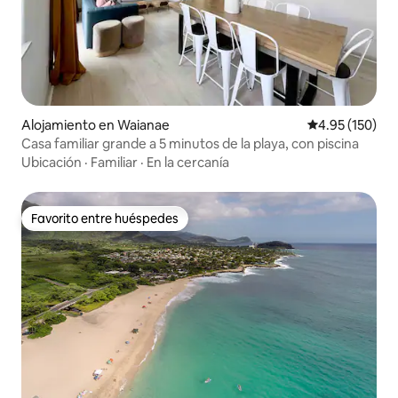
Alojamiento en Waianae
Calificación p
4.95 (150)
Casa familiar grande a 5 minutos de la playa, con piscina
Ubicación
·
Familiar
·
En la cercanía
Favorito entre huéspedes
Favorito entre huéspedes