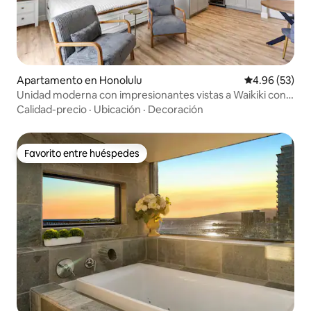
Apartamento en Honolulu
Calificación p
4.96 (53)
Unidad moderna con impresionantes vistas a Waikiki con
Lanai
Calidad-precio
·
Ubicación
·
Decoración
Favorito entre huéspedes
Favorito entre huéspedes