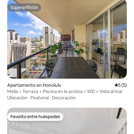
Superanfitrión
Superanfitrión
Apartamento en Honolulu
Calificac
5 (5)
Melia + Terraza + Piscina en la azotea + WD + Vista al mar
Ubicación
·
Peatonal
·
Decoración
Favorito entre huéspedes
Favorito entre huéspedes