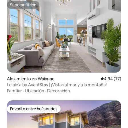
Superanfitrión
Superanfitrión
Alojamiento en Waianae
Calificación p
4.94 (77)
Le'ale'a by AvantStay | ¡Vistas al mar y a la montaña!
Familiar
·
Ubicación
·
Decoración
Favorito entre huéspedes
Favorito entre huéspedes