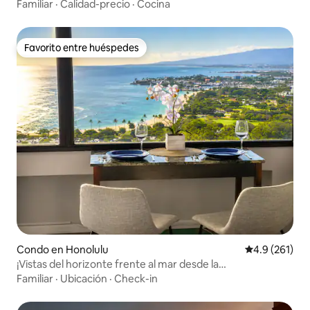
Familiar
·
Calidad-precio
·
Cocina
Favorito entre huéspedes
Favorito entre huéspedes
Condo en Honolulu
Calificación 
4.9 (261)
¡Vistas del horizonte frente al mar desde la
cama!/Estacionamiento gratuito
Familiar
·
Ubicación
·
Check-in