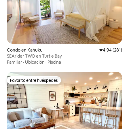
Condo en Kahuku
Calificación pr
4.94 (281)
SEArider TWO en Turtle Bay
Familiar
·
Ubicación
·
Piscina
Favorito entre huéspedes
Favorito entre huéspedes