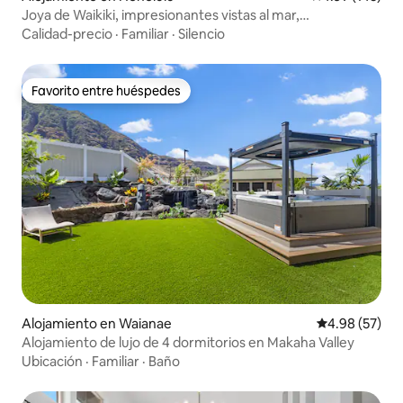
Joya de Waikiki, impresionantes vistas al mar,
aparcamiento incluido
Calidad-precio
·
Familiar
·
Silencio
Favorito entre huéspedes
Favorito entre huéspedes
Alojamiento en Waianae
Calificación p
4.98 (57)
Alojamiento de lujo de 4 dormitorios en Makaha Valley
Ubicación
·
Familiar
·
Baño