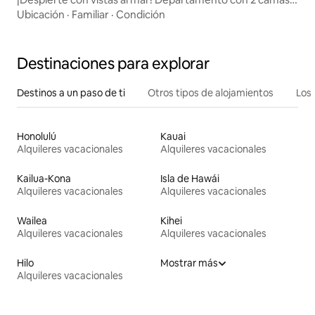
queen y estacionamiento gratuito
Ubicación
·
Familiar
·
Condición
Destinaciones para explorar
Destinos a un paso de ti
Otros tipos de alojamientos
Los 
Honolulú
Kauai
Alquileres vacacionales
Alquileres vacacionales
Kailua-Kona
Isla de Hawái
Alquileres vacacionales
Alquileres vacacionales
Wailea
Kihei
Alquileres vacacionales
Alquileres vacacionales
Hilo
Mostrar más
Alquileres vacacionales