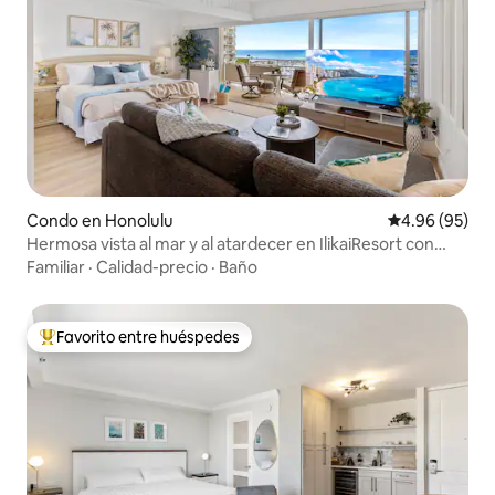
Condo en Honolulu
Calificación p
4.96 (95)
Hermosa vista al mar y al atardecer en IlikaiResort con
estacionamiento
Familiar
·
Calidad-precio
·
Baño
Favorito entre huéspedes
Favorito entre huéspedes preferido