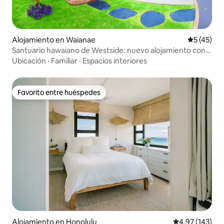
Alojamiento en Waianae
Calificaci
5 (45)
Santuario hawaiano de Westside: nuevo alojamiento con
cierre las 24 horas
Ubicación
·
Familiar
·
Espacios interiores
Favorito entre huéspedes
Favorito entre huéspedes
Alojamiento en Honolulu
Calificación p
4.97 (143)