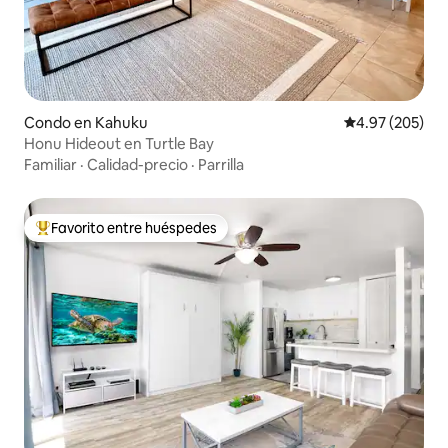
Condo en Kahuku
Calificación pr
4.97 (205)
Honu Hideout en Turtle Bay
Familiar
·
Calidad-precio
·
Parrilla
Favorito entre huéspedes
Favorito entre huéspedes preferido