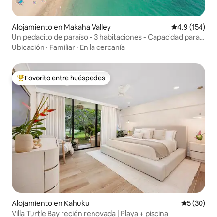
Alojamiento en Makaha Valley
Calificación 
4.9 (154)
Un pedacito de paraíso - 3 habitaciones - Capacidad para
10 personas - Mismo precio para 10 personas que para 2
Ubicación
·
Familiar
·
En la cercanía
Favorito entre huéspedes
Favorito entre huéspedes preferido
Alojamiento en Kahuku
Calificaci
5 (30)
Villa Turtle Bay recién renovada | Playa + piscina