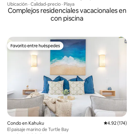
Ubicación
·
Calidad-precio
·
Playa
Complejos residenciales vacacionales en
con piscina
Favorito entre huéspedes
Favorito entre huéspedes
Condo en Kahuku
Calificación p
4.92 (174)
El paisaje marino de Turtle Bay