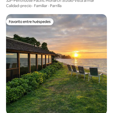
32F-Penthouse Pacific Monarch Studio-Vista al mar
Calidad-precio
·
Familiar
·
Parrilla
Favorito entre huéspedes
Favorito entre huéspedes