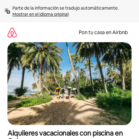
Omite
Parte de la información se tradujo automáticamente. 
el
Mostrar en el idioma original
contenido
Pon tu casa en Airbnb
Alquileres vacacionales con piscina en