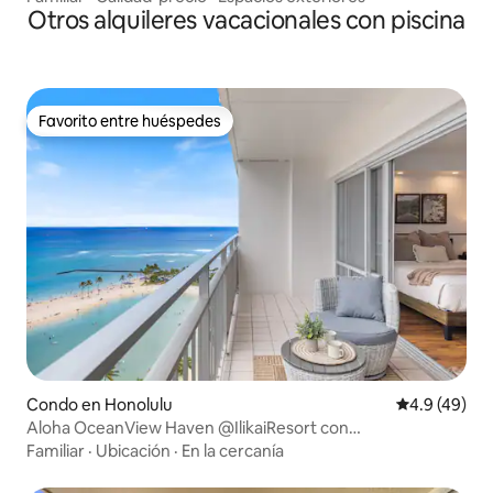
Otros alquileres vacacionales con piscina
Favorito entre huéspedes
Favorito entre huéspedes
Condo en Honolulu
Calificación
4.9 (49)
Aloha OceanView Haven @IlikaiResort con
estacionamiento
Familiar
·
Ubicación
·
En la cercanía