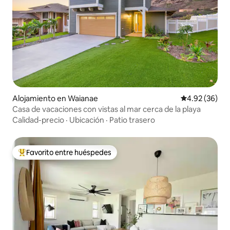
Alojamiento en Waianae
Calificación p
4.92 (36)
Casa de vacaciones con vistas al mar cerca de la playa
Calidad-precio
·
Ubicación
·
Patio trasero
Favorito entre huéspedes
Favorito entre huéspedes preferido