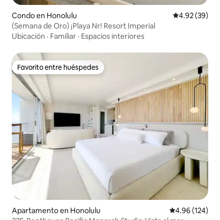
Condo en Honolulu
Calificación p
4.92 (39)
(Semana de Oro) ¡Playa Nr! Resort Imperial
Ubicación
·
Familiar
·
Espacios interiores
Favorito entre huéspedes
Favorito entre huéspedes
Apartamento en Honolulu
Calificación pr
4.96 (124)