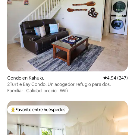
Condo en Kahuku
Calificación pr
4.94 (247)
2Turtle Bay Condo. Un acogedor refugio para dos.
Familiar
·
Calidad-precio
·
Wifi
Favorito entre huéspedes
Favorito entre huéspedes preferido