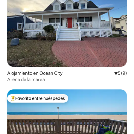
Alojamiento en Ocean City
Calificac
5 (9)
Arena de la marea
Favorito entre huéspedes
Favorito entre huéspedes preferido