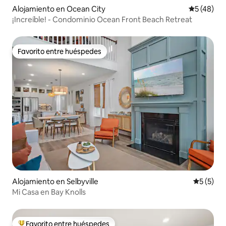
Alojamiento en Ocean City
Calificaci
5 (48)
¡Increíble! - Condominio Ocean Front Beach Retreat
Favorito entre huéspedes
Favorito entre huéspedes
Alojamiento en Selbyville
Calificac
5 (5)
Mi Casa en Bay Knolls
Favorito entre huéspedes