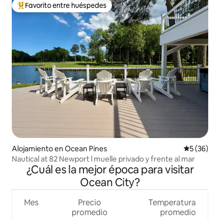
Favorito entre huéspedes
Favorito entre huéspedes preferido
Alojamiento en Ocean Pines
Calificaci
5 (36)
Nautical at 82 Newport l muelle privado y frente al mar
¿Cuál es la mejor época para visitar
Ocean City?
Mes
Precio
Temperatura
promedio
promedio