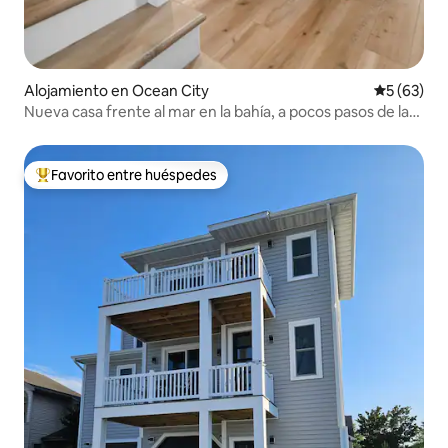
Alojamiento en Ocean City
Calificaci
5 (63)
Nueva casa frente al mar en la bahía, a pocos pasos de la
playa
Favorito entre huéspedes
Favorito entre huéspedes preferido