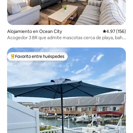
Alojamiento en Ocean City
Calificación p
4.97 (156)
Acogedor 3 BR que admite mascotas cerca de playa, bahía
y estanque.
Favorito entre huéspedes
Favorito entre huéspedes preferido