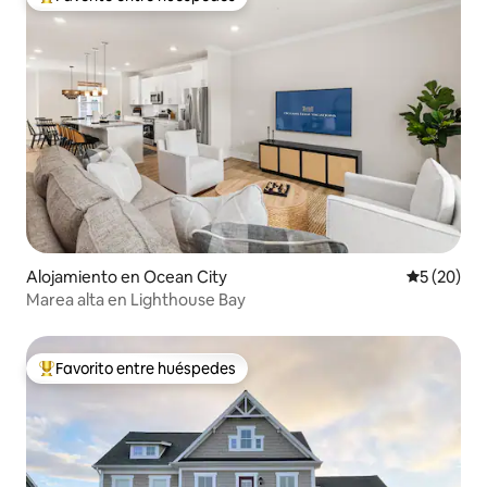
Favorito entre huéspedes preferido
Alojamiento en Ocean City
Calificaci
5 (20)
Marea alta en Lighthouse Bay
Favorito entre huéspedes
Favorito entre huéspedes preferido