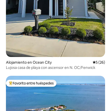
Alojamiento en Ocean City
Calificaci
5 (26)
Lujosa casa de playa con ascensor en N. OC/Fenwick
Favorito entre huéspedes
Favorito entre huéspedes preferido