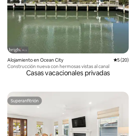
Alojamiento en Ocean City
Calificaci
5 (20)
Construcción nueva con hermosas vistas al canal
Casas vacacionales privadas
Superanfitrión
Superanfitrión