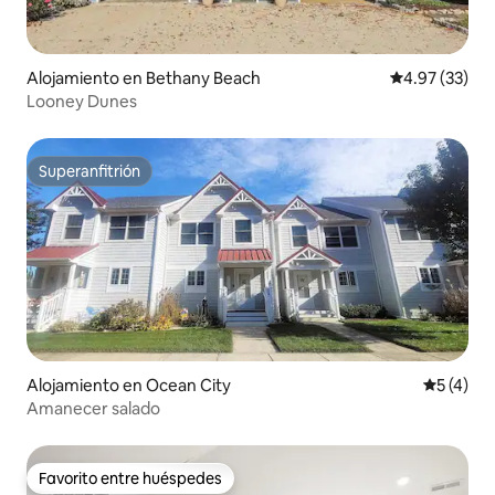
Alojamiento en Bethany Beach
Calificación 
4.97 (33)
Looney Dunes
Superanfitrión
Superanfitrión
Alojamiento en Ocean City
Calificac
5 (4)
Amanecer salado
Favorito entre huéspedes
Favorito entre huéspedes