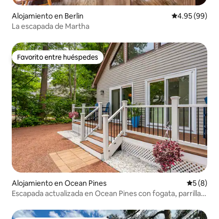
Alojamiento en Berlin
Calificación p
4.95 (99)
La escapada de Martha
Favorito entre huéspedes
Favorito entre huéspedes
Alojamiento en Ocean Pines
Calificac
5 (8)
Escapada actualizada en Ocean Pines con fogata, parrilla y
más