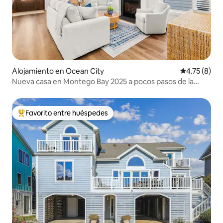
Alojamiento en Ocean City
Calificación
4.75 (8)
Nueva casa en Montego Bay 2025 a pocos pasos de la
playa
Favorito entre huéspedes
Favorito entre huéspedes preferido