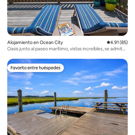
Alojamiento en Ocean City
Calificación 
4.91 (85)
Oasis junto al paseo marítimo, vistas increíbles, se admiten
mascotas, bicicletas
Favorito entre huéspedes
Favorito entre huéspedes