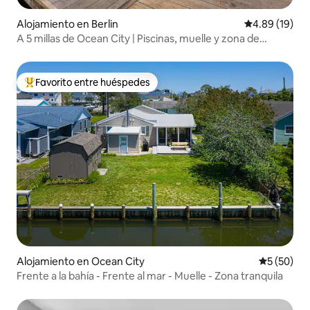
Alojamiento en Berlin
Calificación 
4.89 (19)
A 5 millas de Ocean City | Piscinas, muelle y zona de
lanzamiento de kayaks
Favorito entre huéspedes
Favorito entre huéspedes preferido
Alojamiento en Ocean City
Calificaci
5 (50)
Frente a la bahía - Frente al mar - Muelle - Zona tranquila