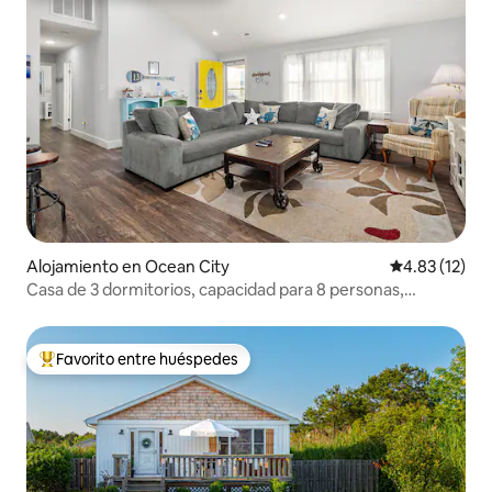
Alojamiento en Ocean City
Calificación 
4.83 (12)
Casa de 3 dormitorios, capacidad para 8 personas,
espaciosa, al aire libre
Favorito entre huéspedes
Favorito entre huéspedes preferido