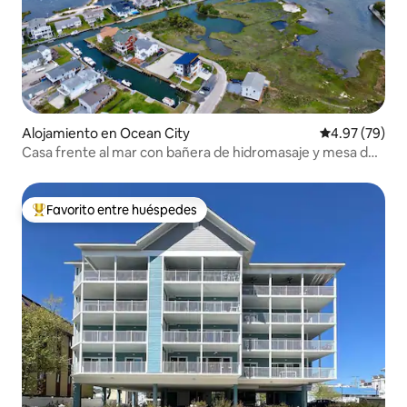
Alojamiento en Ocean City
Calificación p
4.97 (79)
Casa frente al mar con bañera de hidromasaje y mesa de
billar | 4 camas tamaño king
Favorito entre huéspedes
Favorito entre huéspedes preferido