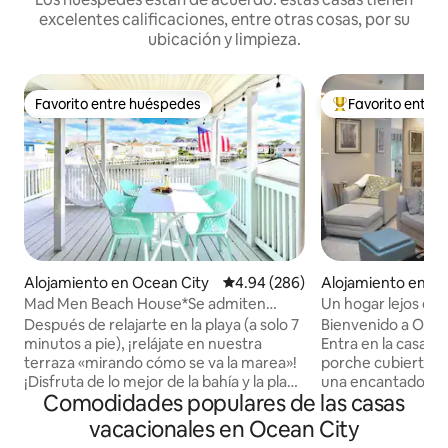
excelentes calificaciones, entre otras cosas, por su
ubicación y limpieza.
Favorito entre huéspedes
Favorito entre
Favorito entre huéspedes
Favorito entre hu
Alojamiento en Ocean City
Calificación promedio: 4.94 de 5
4.94 (286)
Alojamiento en Oc
Mad Men Beach House*Se admiten
Un hogar lejos de 
perros*7 min a pie del mar*PELÍCULAS
admite mascotas
Después de relajarte en la playa (a solo 7
Bienvenido a Ocea
AL AIRE LIBRE*Muelle privado*ESPACIO
minutos a pie), ¡relájate en nuestra
Entra en la casa a
DE TRABAJO*Nueva CUNA
terraza «mirando cómo se va la marea»!
porche cubierto c
¡Disfruta de lo mejor de la bahía y la playa
una encantadora zona
Comodidades populares de las casas
con esta joya escondida que admite
encantadora casa t
perros! ¡Imagina las noches disfrutando
baños completos.
vacacionales en Ocean City
de la brisa de la bahía mientras abres
totalmente equipa