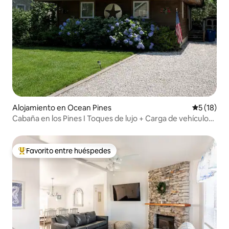
Alojamiento en Ocean Pines
Calificaci
5 (18)
Cabaña en los Pines I Toques de lujo + Carga de vehículos
eléctricos
Favorito entre huéspedes
Favorito entre huéspedes preferido