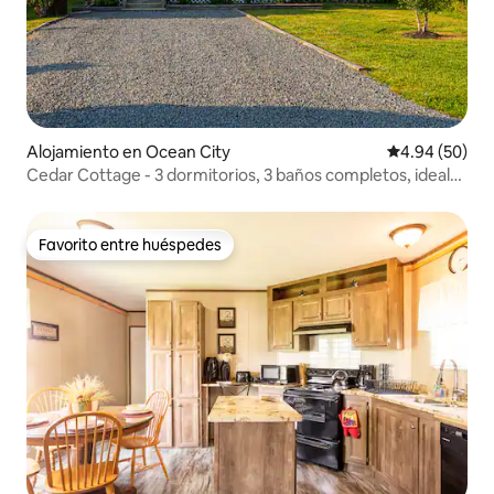
Alojamiento en Ocean City
Calificación p
4.94 (50)
Cedar Cottage - 3 dormitorios, 3 baños completos, ideal
para familias
Favorito entre huéspedes
Favorito entre huéspedes