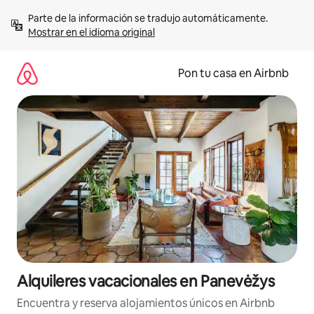
Omite
Parte de la información se tradujo automáticamente. 
el
Mostrar en el idioma original
contenido
Pon tu casa en Airbnb
Alquileres vacacionales en Panevėžys
Encuentra y reserva alojamientos únicos en Airbnb