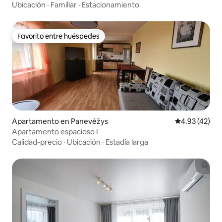
Ubicación
·
Familiar
·
Estacionamiento
Favorito entre huéspedes
Favorito entre huéspedes
Apartamento en Panevėžys
Calificación 
4.93 (42)
Apartamento espacioso I
Calidad-precio
·
Ubicación
·
Estadía larga