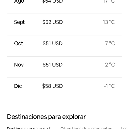
Ago
$54 USD
17 °C
Sept
$52 USD
13 °C
Oct
$51 USD
7 °C
Nov
$51 USD
2 °C
Dic
$58 USD
-1 °C
Destinaciones para explorar
Destinos a un paso de ti
Otros tipos de alojamientos
Los 