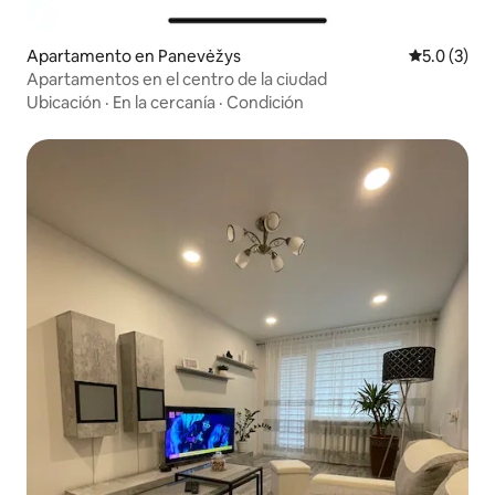
Apartamento en Panevėžys
Calificació
5.0 (3)
Apartamentos en el centro de la ciudad
Ubicación
·
En la cercanía
·
Condición