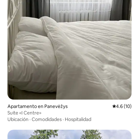
Apartamento en Panevėžys
Calificación
4.6 (10)
Suite «I Centre»
Ubicación
·
Comodidades
·
Hospitalidad