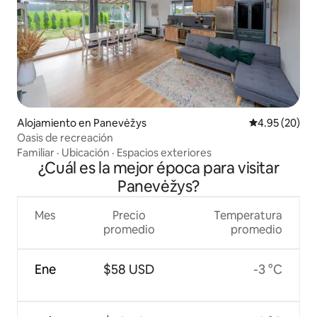
Alojamiento en Panevėžys
Calificación p
4.95 (20)
Oasis de recreación
Familiar
·
Ubicación
·
Espacios exteriores
¿Cuál es la mejor época para visitar
Panevėžys?
Mes
Precio
Temperatura
promedio
promedio
Ene
$58 USD
-3 °C