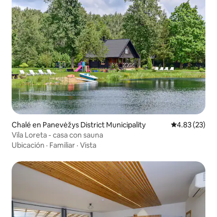
Chalé en Panevėžys District Municipality
Calificación 
4.83 (23)
Vila Loreta - casa con sauna
Ubicación
·
Familiar
·
Vista