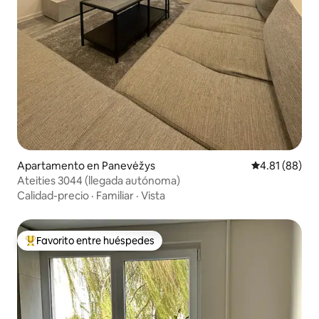
Apartamento en Panevėžys
Calificación 
4.81 (88)
Ateities 3044 (llegada autónoma)
Calidad-precio
·
Familiar
·
Vista
Favorito entre huéspedes
Favorito entre huéspedes preferido