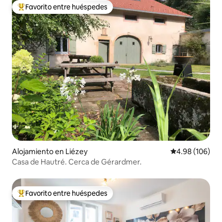
Favorito entre huéspedes
Favorito entre huéspedes preferido
Alojamiento en Liézey
Calificación pr
4.98 (106)
Casa de Hautré. Cerca de Gérardmer.
Favorito entre huéspedes
Favorito entre huéspedes preferido