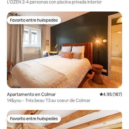
L'OZEN 2-4 personas con piscina privada interior
Favorito entre huéspedes
Favorito entre huéspedes
Apartamento en Colmar
Calificación p
4.95 (187)
14&you - Très beau T3 au coeur de Colmar
Favorito entre huéspedes
Favorito entre huéspedes