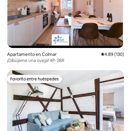
Apartamento en Colmar
Calificación pr
4.89 (130)
¡Dibújame una oveja! 4P-2BR
Favorito entre huéspedes
Favorito entre huéspedes