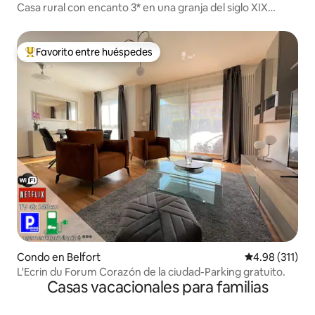
Casa rural con encanto 3* en una granja del siglo XIX
restaurada
Favorito entre huéspedes
Favorito entre huéspedes preferido
Condo en Belfort
Calificación p
4.98 (311)
L'Ecrin du Forum Corazón de la ciudad-Parking gratuito.
Casas vacacionales para familias