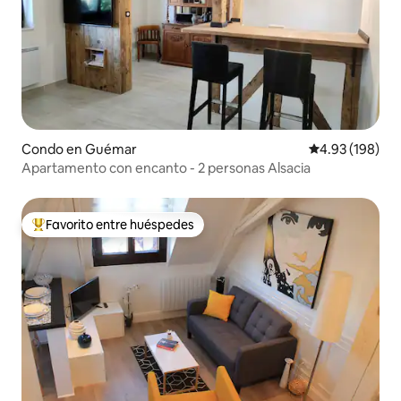
Condo en Guémar
Calificación pr
4.93 (198)
Apartamento con encanto - 2 personas Alsacia
Favorito entre huéspedes
Favorito entre huéspedes preferido