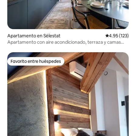
Apartamento en Sélestat
Calificación p
4.95 (123)
Apartamento con aire acondicionado, terraza y camas
tamaño king
Favorito entre huéspedes
Favorito entre huéspedes