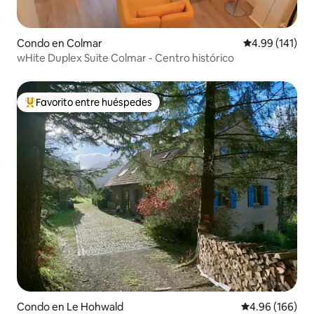
Condo en Colmar
Calificación p
4.99 (141)
wHite Duplex Suite Colmar - Centro histórico
Favorito entre huéspedes
Favorito entre huéspedes preferido
Condo en Le Hohwald
Calificación pr
4.96 (166)