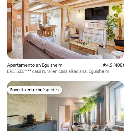
Apartamento en Eguisheim
Calificación p
4.9 (408)
BRETZEL**** casa rural en casa alsaciana, Eguisheim
Favorito entre huéspedes
Favorito entre huéspedes