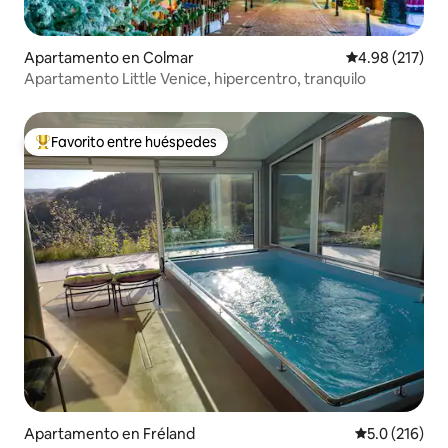
Apartamento en Colmar
Calificación p
4.98 (217)
Apartamento Little Venice, hipercentro, tranquilo
Favorito entre huéspedes
Favorito entre huéspedes preferido
Apartamento en Fréland
Calificación 
5.0 (216)