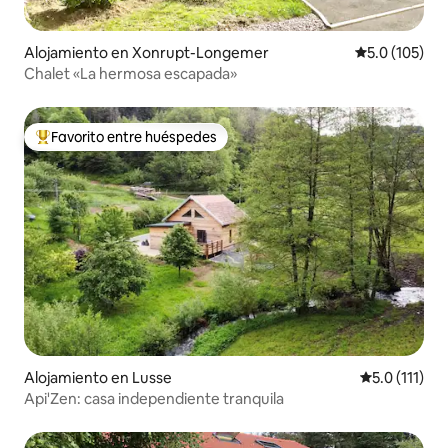
Alojamiento en Xonrupt-Longemer
Calificación 
5.0 (105)
Chalet «La hermosa escapada»
Favorito entre huéspedes
Favorito entre huéspedes preferido
Alojamiento en Lusse
Calificación 
5.0 (111)
Api'Zen: casa independiente tranquila