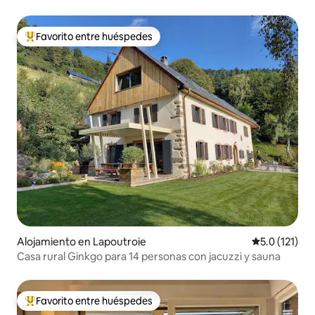
Favorito entre huéspedes
Favorito entre huéspedes preferido
Alojamiento en Lapoutroie
Calificación 
5.0 (121)
Casa rural Ginkgo para 14 personas con jacuzzi y sauna
Favorito entre huéspedes
Favorito entre huéspedes preferido