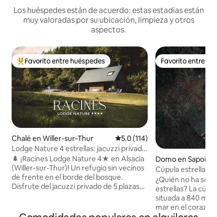
Los huéspedes están de acuerdo: estas estadías están
muy valoradas por su ubicación, limpieza y otros
aspectos.
Favorito entre huéspedes
Favorito entre h
Favorito entre huéspedes preferido
Favorito entre h
Chalé en Willer-sur-Thur
Calificación promedio: 5.0 de 5
5.0 (114)
Lodge Nature 4 estrellas: jacuzzi privado
y vista al bosque
🌲 ¡Racines Lodge Nature 4★ en Alsacia
Domo en Sapois
(Willer-sur-Thur)! Un refugio sin vecinos
Cúpula estrellada 
de frente en el borde del bosque.
y naturaleza en 
¿Quién no ha soña
Disfrute del jacuzzi privado de 5 plazas
estrellas? La cúpu
con vista a los Vosgos y del brasero.
situada a 840 metr
Comodidad prémium totalmente
mar en el corazón 
equipada: sábanas, toallas y kit de
Vosgos, aislada de