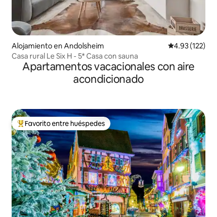
Alojamiento en Andolsheim
Calificación p
4.93 (122)
Casa rural Le Six H - 5* Casa con sauna
Apartamentos vacacionales con aire
acondicionado
Favorito entre huéspedes
Favorito entre huéspedes preferido