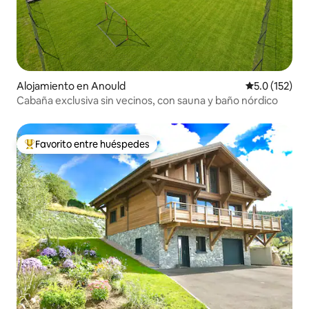
Alojamiento en Anould
Calificación 
5.0 (152)
Cabaña exclusiva sin vecinos, con sauna y baño nórdico
Favorito entre huéspedes
Favorito entre huéspedes preferido