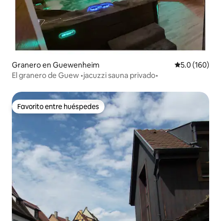
Granero en Guewenheim
Calificación 
5.0 (160)
El granero de Guew •jacuzzi sauna privado•
Favorito entre huéspedes
Favorito entre huéspedes