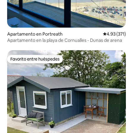
Apartamento en Portreath
Calificación p
4.93 (371)
Apartamento en la playa de Cornualles - Dunas de arena
Favorito entre huéspedes
Favorito entre huéspedes