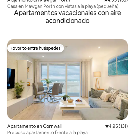
Casa en Mawgan Porth con vistas a la playa (pequeña)
Apartamentos vacacionales con aire
acondicionado
Favorito entre huéspedes
Favorito entre huéspedes
Apartamento en Cornwall
Calificación p
4.95 (131)
Precioso apartamento frente a la playa