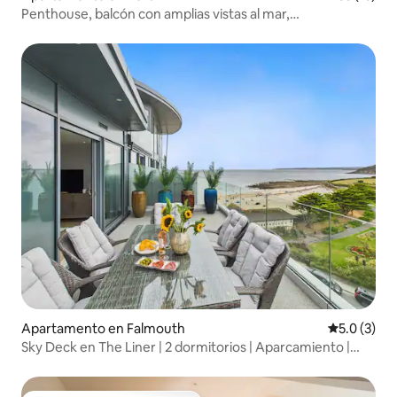
Penthouse, balcón con amplias vistas al mar,
estacionamiento
Apartamento en Falmouth
Calificació
5.0 (3)
Sky Deck en The Liner | 2 dormitorios | Aparcamiento |
Vistas al mar