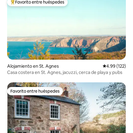
Favorito entre huéspedes
Favorito entre huéspedes preferido
Alojamiento en St. Agnes
Calificación p
4.99 (122)
Casa costera en St. Agnes, jacuzzi, cerca de playa y pubs
Favorito entre huéspedes
Favorito entre huéspedes