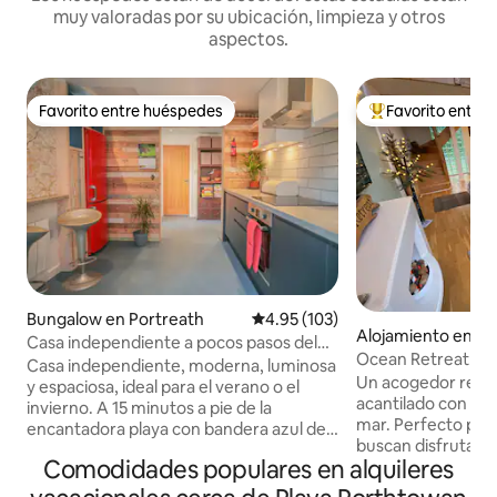
muy valoradas por su ubicación, limpieza y otros
aspectos.
Favorito entre huéspedes
Favorito entre
Favorito entre huéspedes
Favorito entre hu
Bungalow en Portreath
Calificación promedio: 4.95 de 5
4.95 (103)
Alojamiento en St
Casa independiente a pocos pasos del
Ocean Retreat - 
sendero costero y la playa
Casa independiente, moderna, luminosa
costera
Un acogedor refugi
y espaciosa, ideal para el verano o el
acantilado con imp
invierno. A 15 minutos a pie de la
mar. Perfecto para dos personas que
encantadora playa con bandera azul de
buscan disfrutar d
Porthtowan y de los servicios del pueblo.
Comodidades populares en alquileres
Cornualles, con a
A 10 minutos del sendero costero. 2
al sendero costero
dormitorios con camas tamaño king y