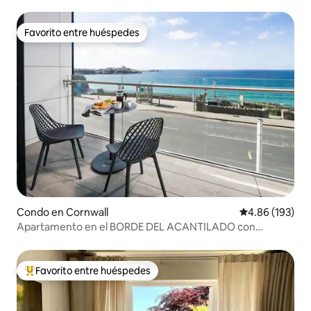
Favorito entre huéspedes
Favorito entre huéspedes
Condo en Cornwall
Calificación pr
4.86 (193)
Apartamento en el BORDE DEL ACANTILADO con
impresionantes vistas al mar
Favorito entre huéspedes
Favorito entre huéspedes preferido