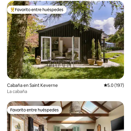
Favorito entre huéspedes
Favorito entre huéspedes preferido
Cabaña en Saint Keverne
Calificación 
5.0 (197)
La cabaña
Favorito entre huéspedes
Favorito entre huéspedes