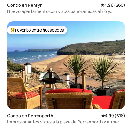
Condo en Penryn
Calificación pr
4.96 (260)
Nuevo apartamento con vistas panorámicas al río y
cargador Tesla
Favorito entre huéspedes
Favorito entre huéspedes preferido
Condo en Perranporth
Calificación pr
4.99 (616)
Impresionantes vistas a la playa de Perranporth y al mar
en Cornualles