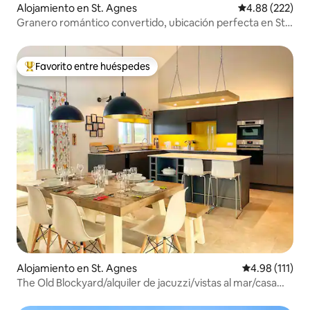
Alojamiento en St. Agnes
Calificación pr
4.88 (222)
Granero romántico convertido, ubicación perfecta en St
Agnes
Favorito entre huéspedes
Favorito entre huéspedes preferido
Alojamiento en St. Agnes
Calificación p
4.98 (111)
The Old Blockyard/alquiler de jacuzzi/vistas al mar/casa
ecológica