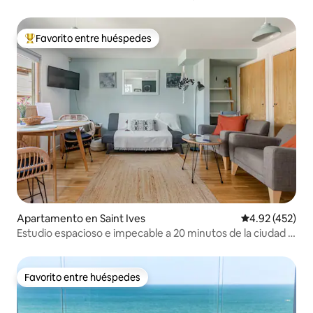
Favorito entre huéspedes
Favorito entre huéspedes preferido
Apartamento en Saint Ives
Calificación pr
4.92 (452)
Estudio espacioso e impecable a 20 minutos de la ciudad y
la playa.
Favorito entre huéspedes
Favorito entre huéspedes