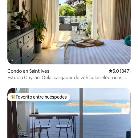
Condo en Saint Ives
Calificación 
5.0 (347)
Estudio Chy-an-Oula, cargador de vehículos eléctricos,
aparcamiento privado
Favorito entre huéspedes
Favorito entre huéspedes preferido