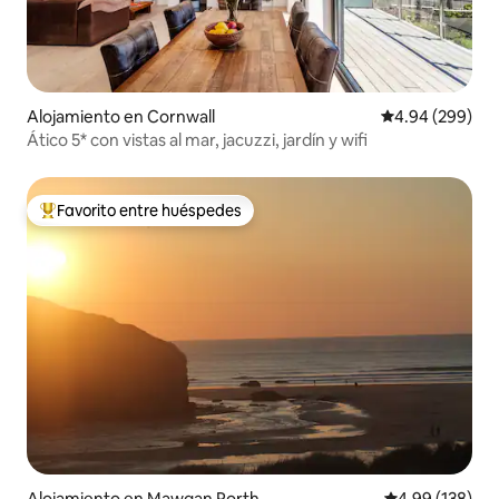
Alojamiento en Cornwall
Calificación pr
4.94 (299)
Ático 5* con vistas al mar, jacuzzi, jardín y wifi
Favorito entre huéspedes
Favorito entre huéspedes preferido
Alojamiento en Mawgan Porth
Calificación pr
4.99 (138)