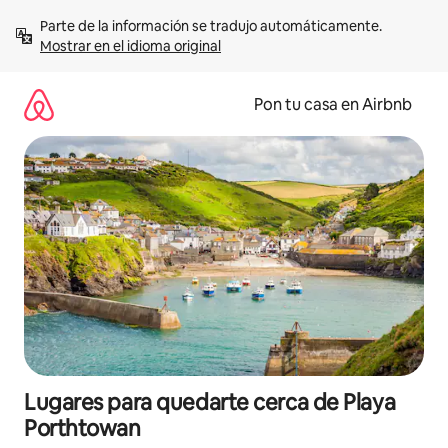
Omite
Parte de la información se tradujo automáticamente. 
el
Mostrar en el idioma original
contenido
Pon tu casa en Airbnb
Lugares para quedarte cerca de Playa
Porthtowan