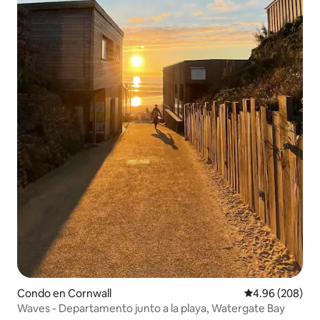
Condo en Cornwall
Calificación pr
4.96 (208)
Waves - Departamento junto a la playa, Watergate Bay