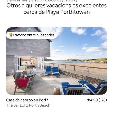
Otros alquileres vacacionales excelentes
estacionamiento
cerca de Playa Porthtowan
Favorito entre huéspedes
Favorito entre huéspedes preferido
Casa de campo en Porth
Calificación pr
4.99 (128)
The Sail Loft, Porth Beach