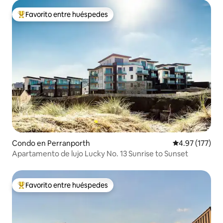
Favorito entre huéspedes
Favorito entre huéspedes preferido
Condo en Perranporth
Calificación p
4.97 (177)
Apartamento de lujo Lucky No. 13 Sunrise to Sunset
Favorito entre huéspedes
Favorito entre huéspedes preferido