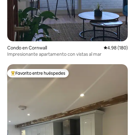
Condo en Cornwall
Calificación pr
4.98 (180)
Impresionante apartamento con vistas al mar
Favorito entre huéspedes
Favorito entre huéspedes preferido