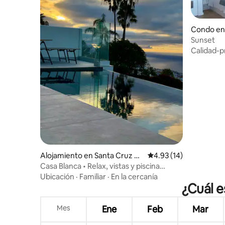
Condo en 
Sunset
Calidad-p
Alojamiento en Santa Cruz de
Calificación promedio:
4.93 (14)
Tenerife
Casa Blanca • Relax, vistas y piscina
infinita •
Ubicación
·
Familiar
·
En la cercanía
¿Cuál e
Mes
Ene
Feb
Mar