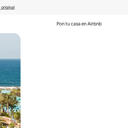
 original
Pon tu casa en Airbnb
o o desliza el dedo.