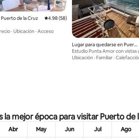
Puerto de la Cruz
Calificación promedio: 4.98 de 5, 58 reseñas
4.98 (58)
recio
·
Ubicación
·
Acceso
Lugar para quedarse en Puert
o de la Cruz
Estudio Punta Amor con vistas a
personas)
Ubicación
·
Familiar
·
Calefacció
 4.93 de 5, 14 reseñas
s la mejor época para visitar Puerto de 
Abr
May
Jun
Jul
Ago