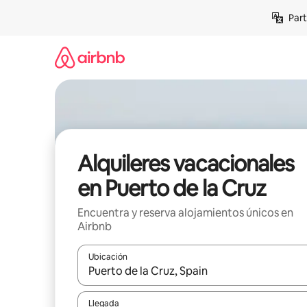
Omite
Part
el
contenido
Alquileres vacacionales
en Puerto de la Cruz
Encuentra y reserva alojamientos únicos en
Airbnb
Ubicación
Cuando los resultados estén disponibles, navega co
Llegada