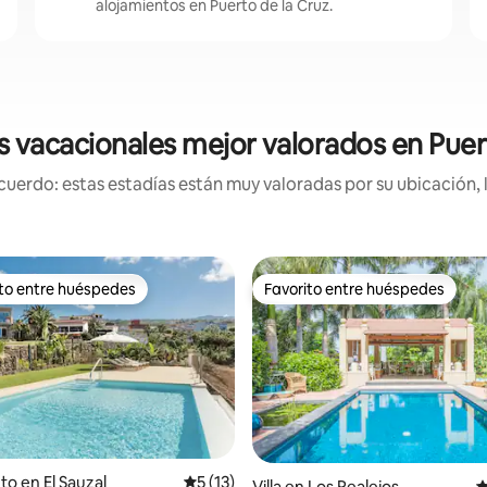
alojamientos en Puerto de la Cruz.
 vacacionales mejor valorados en Puer
uerdo: estas estadías están muy valoradas por su ubicación, 
ito entre huéspedes
Favorito entre huéspedes
 entre huéspedes preferido
Favorito entre huéspedes
to en El Sauzal
Calificación promedio: 5 de 5, 13 reseñas
5 (13)
Villa en Los Realejos
C