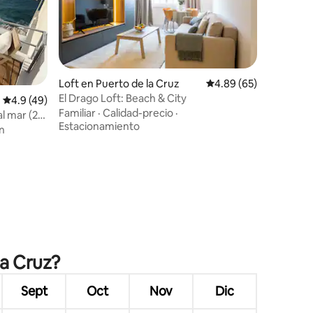
Loft en Puerto de la Cruz
Calificación promedio:
4.89 (65)
El Drago Loft: Beach & City
Calificación promedio: 4.9 de 5, 49 reseñas
4.9 (49)
Familiar
·
Calidad-precio
·
l mar (2
Estacionamiento
n
la Cruz?
Sept
Oct
Nov
Dic