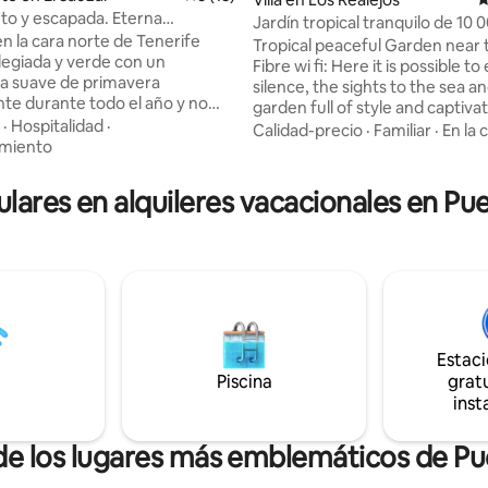
 Eterna
Jardín tropical tranquilo de 10
 4.93 de 5, 44 reseñas
. Tenerife.
 norte de Tenerife
cerca del mar
Tropical peaceful Garden near 
Fibre wi fi: Here it is possible to
a suave de primavera
silence, the sights to the sea an
e durante todo el año y no
garden full of style and captivat
 turismo. De tradición
·
Hospitalidad
·
Probably the mostly cosy corner 
Calidad-precio
·
Familiar
·
En la 
e platanera, aguacate y vino. En
amiento
elegant swimming pool and th
da en donde aún se trabaja la
lounge, inviting to enjoying lan
quilamos planta baja de una casa
sunny winter afternoons and t
ulares en alquileres vacacionales en Pue
ente restaurada, con vistas al
during the rest of the year. Am
ada independiente, puestas de
area. The finca is very close to 
olcan Teide
famous Playa del Socorro: rela
do tus días. Entrando por una
atmosphere due to the beatifu
lle sin tráfico y silenciosa.
& the Surfers competitions
Estac
Piscina
gratu
inst
de los lugares más emblemáticos de Pu