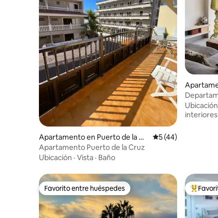
Apartamen
inos
Departam
vistas pan
Ubicación
interiores
Apartamento en Puerto de la Cr
Calificación promed
5 (44)
uz
Apartamento Puerto de la Cruz
Ubicación
·
Vista
·
Baño
Favorito entre huéspedes
Favor
Favorito entre huéspedes
Favorito