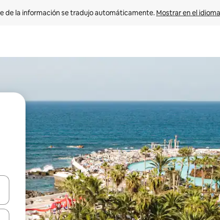
e de la información se tradujo automáticamente. 
Mostrar en el idioma
n las teclas de flecha hacia arriba y hacia abajo o explora con el tact