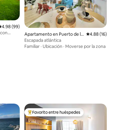
Calificación promedio: 4.98 de 5, 99 reseñas
4.98 (99)
 con
Apartamento en Puerto de la
Calificación promedio:
4.88 (16)
Cruz
Escapada atlántica
Familiar
·
Ubicación
·
Moverse por la zona
Favorito entre huéspedes
Favorito entre huéspedes preferido