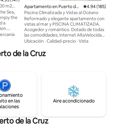
pueblo de
 000 m2
Apartamento en Puerto de l
Calificación promedio: 
4.94 (185)
supermer
the Sea,
a Cruz
Las vista
Piscina Climatizada y Vistas al Océano
 enjoy the
detalles, 
Reformado y elegante apartamento con
d a
principal
vistas al mar y PISCINA CLIMATIZADA.
ion.
Acogedor y romántico. Dotado de todas
is its
cercanía
las comodidades; Internet AltaVelocidad,
e outdoor
Equipo de música, Televisión de 43",
Ubicación
·
Calidad-precio
·
Vista
guidly the
NETFLIX y Satélite. Terraza privada con
he sunsets
rto de la Cruz
bonito porche perfecto para disfrutar de
azing pool
una velada a la luz de las velas, también
the
pequeño y coqueto jardín privado.
xed
Piscina comunitaria CLIMATIZADA a solo
l sunsets
10 pasos con preciosas vistas al mar y al
Puerto de la Cruz. GARANTIZAMOS
LIMPIEZA, HIGIENIZACIÓN Y CONFORT.
ionamiento
ito en las
Aire acondicionado
alaciones
erto de la Cruz