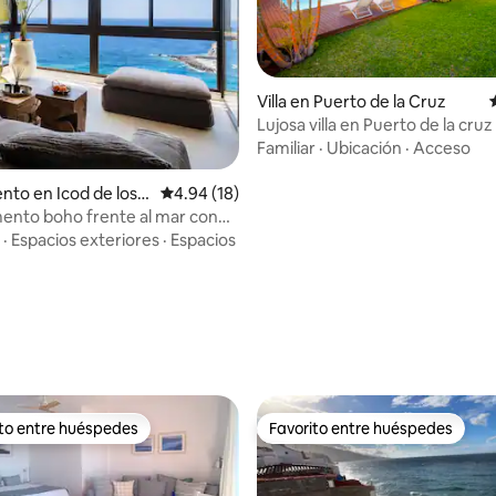
Villa en Puerto de la Cruz
Lujosa villa en Puerto de la cruz
piscina
Familiar
·
Ubicación
·
Acceso
to en Icod de los V
Calificación promedio: 4.94 de 5, 18 reseñas
4.94 (18)
ento boho frente al mar con
orámicas a la bahía
·
Espacios exteriores
·
Espacios
io: 5 de 5, 44 reseñas
ito entre huéspedes
Favorito entre huéspedes
 entre huéspedes preferido
Favorito entre huéspedes