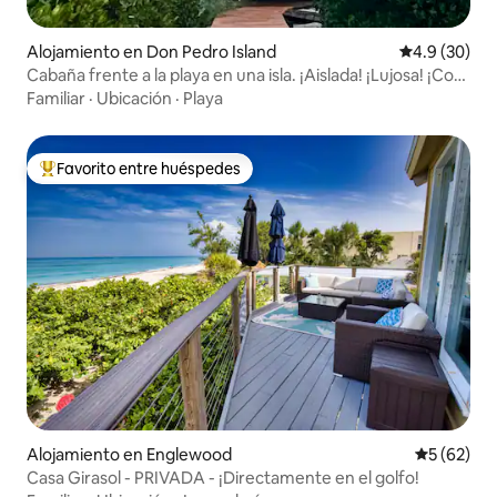
Alojamiento en Don Pedro Island
Calificación
4.9 (30)
Cabaña frente a la playa en una isla. ¡Aislada! ¡Lujosa! ¡Con
extras!
Familiar
·
Ubicación
·
Playa
Favorito entre huéspedes
Favorito entre huéspedes preferido
Alojamiento en Englewood
Calificaci
5 (62)
Casa Girasol - PRIVADA - ¡Directamente en el golfo!