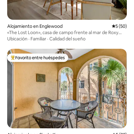
Alojamiento en Englewood
Calificaci
5 (50)
«The Lost Loon», casa de campo frente al mar de Roxy
Rentals
Ubicación
·
Familiar
·
Calidad del sueño
Favorito entre huéspedes
Favorito entre huéspedes preferido