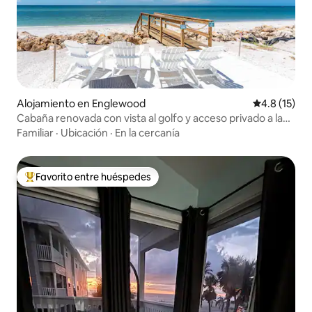
Alojamiento en Englewood
Calificación
4.8 (15)
Cabaña renovada con vista al golfo y acceso privado a la
playa
Familiar
·
Ubicación
·
En la cercanía
Favorito entre huéspedes
Favorito entre huéspedes preferido