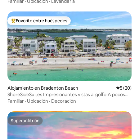
Familiar
·
Ubicación
·
Lavandería
Favorito entre huéspedes
Favorito entre huéspedes preferido
Alojamiento en Bradenton Beach
Calificaci
5 (20)
ShoreSideSuites Impresionantes vistas al golfo|A pocos
pasos de la playa
Familiar
·
Ubicación
·
Decoración
Superanfitrión
Superanfitrión