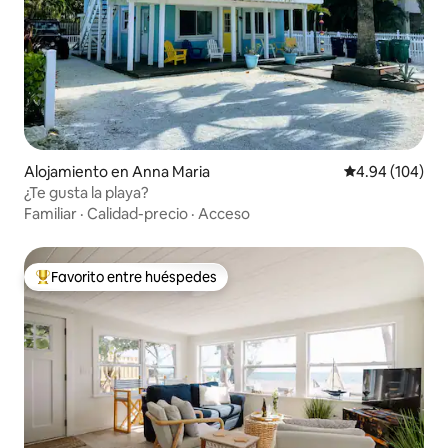
Alojamiento en Anna Maria
Calificación pr
4.94 (104)
¿Te gusta la playa?
Familiar
·
Calidad-precio
·
Acceso
Favorito entre huéspedes
Favorito entre huéspedes preferido