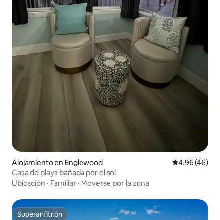
Alojamiento en Englewood
Calificación p
4.96 (46)
Casa de playa bañada por el sol
Ubicación
·
Familiar
·
Moverse por la zona
Superanfitrión
Superanfitrión