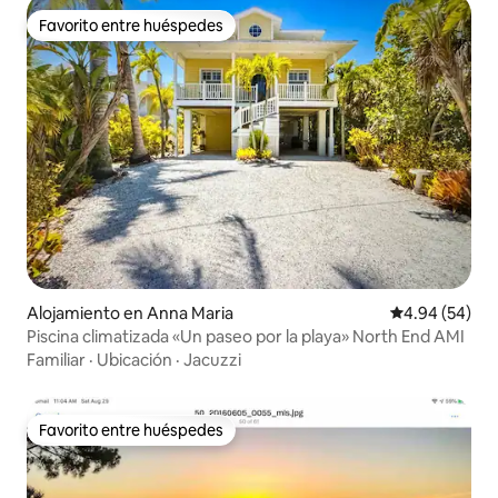
Favorito entre huéspedes
Favorito entre huéspedes
Alojamiento en Anna Maria
Calificación p
4.94 (54)
Piscina climatizada «Un paseo por la playa» North End AMI
Familiar
·
Ubicación
·
Jacuzzi
Favorito entre huéspedes
Favorito entre huéspedes