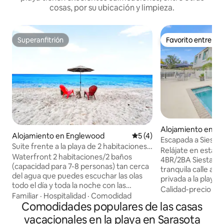
cosas, por su ubicación y limpieza.
Superanfitrión
Favorito entre h
Superanfitrión
Favorito entre h
Alojamiento en Si
Alojamiento en Englewood
Calificación promedio: 5 de
5 (4)
Escapada a Siesta 
Suite frente a la playa de 2 habitaciones y
personas, piscina, 
Relájate en esta 
2 baños - Kayaks - Tablas de SUP -
Waterfront 2 habitaciones/2 baños
4BR/2BA Siesta Ke
Bicicletas - Se admiten mascotas
(capacidad para 7-8 personas) tan cerca
tranquila calle a p
del agua que puedes escuchar las olas
privada a la playa.
todo el día y toda la noche con las
compartida estilo
Calidad-precio
·
Fa
ventanas abiertas. Un dormitorio es
Familiar
·
Hospitalidad
·
Comodidad
estés en la orilla, 
extragrande con sala de estar y área de
Comodidades populares de las casas
restaurantes, tiend
trabajo separadas, una cama tamaño
atracciones de la i
vacacionales en la playa en Sarasota
king y un sofá cama tamaño queen y