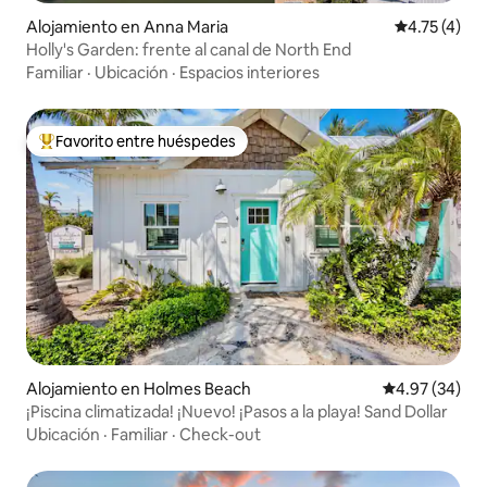
Alojamiento en Anna Maria
Calificación
4.75 (4)
Holly's Garden: frente al canal de North End
Familiar
·
Ubicación
·
Espacios interiores
Favorito entre huéspedes
Favorito entre huéspedes preferido
Alojamiento en Holmes Beach
Calificación p
4.97 (34)
¡Piscina climatizada! ¡Nuevo! ¡Pasos a la playa! Sand Dollar
Ubicación
·
Familiar
·
Check-out