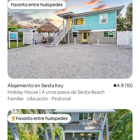
Favorito entre huéspedes
Favorito entre huéspedes
Alojamiento en Siesta Key
Calificación
4.9 (10)
Holiday House | A unos pasos de Siesta Beach
Familiar
·
Ubicación
·
Peatonal
Favorito entre huéspedes
Favorito entre huéspedes preferido