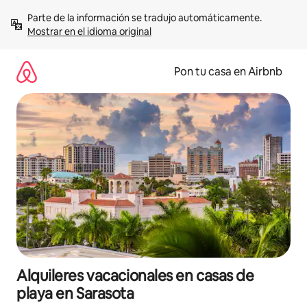
Omite
Parte de la información se tradujo automáticamente. 
el
Mostrar en el idioma original
contenido
Pon tu casa en Airbnb
Alquileres vacacionales en casas de
playa en Sarasota