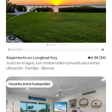
Alojamiento en Longboat Key
Calificación p
4.96 (54)
Justo en el agua, con embarcadero privado para botes
Ubicación
·
Familiar
·
Silencio
Favorito entre huéspedes
Favorito entre huéspedes