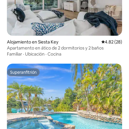
Alojamiento en Siesta Key
Calificación p
4.82 (28)
Apartamento en ático de 2 dormitorios y 2 baños
Familiar
·
Ubicación
·
Cocina
Superanfitrión
Superanfitrión