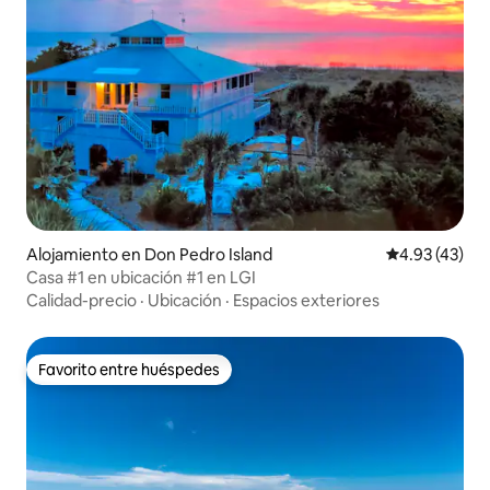
Alojamiento en Don Pedro Island
Calificación 
4.93 (43)
Casa #1 en ubicación #1 en LGI
Calidad-precio
·
Ubicación
·
Espacios exteriores
Favorito entre huéspedes
Favorito entre huéspedes