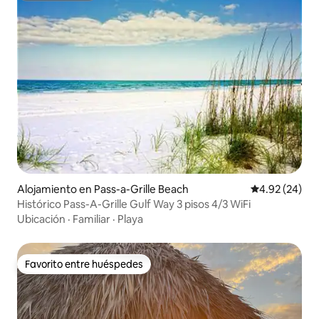
Alojamiento en Pass-a-Grille Beach
Calificación p
4.92 (24)
Histórico Pass-A-Grille Gulf Way 3 pisos 4/3 WiFi
Ubicación
·
Familiar
·
Playa
Favorito entre huéspedes
Favorito entre huéspedes