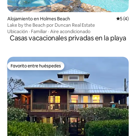
Alojamiento en Holmes Beach
Calificac
5 (4)
Lake by the Beach por Duncan Real Estate
Ubicación
·
Familiar
·
Aire acondicionado
Casas vacacionales privadas en la playa
Favorito entre huéspedes
Favorito entre huéspedes