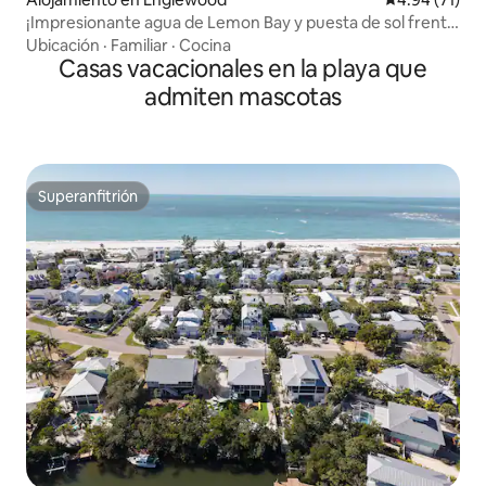
¡Impresionante agua de Lemon Bay y puesta de sol frente
a casa!
Ubicación
·
Familiar
·
Cocina
Casas vacacionales en la playa que
admiten mascotas
Superanfitrión
Superanfitrión