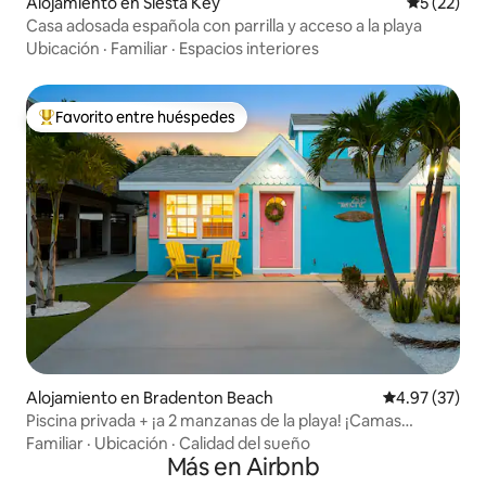
Alojamiento en Siesta Key
Calificaci
5 (22)
Casa adosada española con parrilla y acceso a la playa
Ubicación
·
Familiar
·
Espacios interiores
Favorito entre huéspedes
Favorito entre huéspedes preferido
Alojamiento en Bradenton Beach
Calificación 
4.97 (37)
Piscina privada + ¡a 2 manzanas de la playa! ¡Camas
tamaño king!
Familiar
·
Ubicación
·
Calidad del sueño
Más en Airbnb