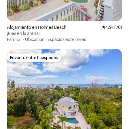
Alojamiento en Holmes Beach
Calificación 
4.91 (70)
¡Pies en la arena!
Familiar
·
Ubicación
·
Espacios exteriores
Favorito entre huéspedes
Favorito entre huéspedes