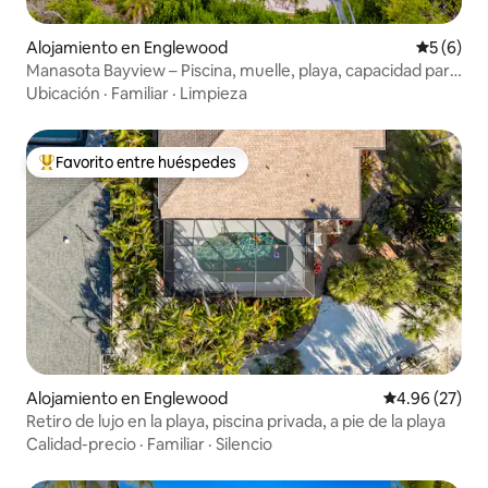
Alojamiento en Englewood
Calificac
5 (6)
Manasota Bayview – Piscina, muelle, playa, capacidad para
10 personas
Ubicación
·
Familiar
·
Limpieza
Favorito entre huéspedes
Favorito entre huéspedes preferido
Alojamiento en Englewood
Calificación p
4.96 (27)
Retiro de lujo en la playa, piscina privada, a pie de la playa
Calidad-precio
·
Familiar
·
Silencio