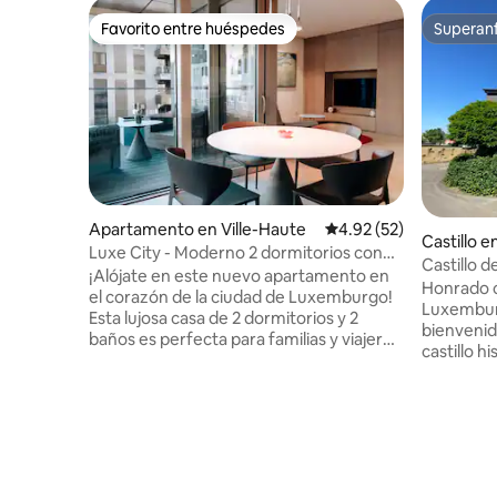
Favorito entre huéspedes
Superanf
Favorito entre huéspedes
Superanf
Apartamento en Ville-Haute
Calificación promedio:
4.92 (52)
Castillo 
Luxe City - Moderno 2 dormitorios con
Castillo 
balcón
¡Alójate en este nuevo apartamento en
Honrado c
el corazón de la ciudad de Luxemburgo!
Luxemburg
Esta lujosa casa de 2 dormitorios y 2
bienvenida. Imagina alojart
baños es perfecta para familias y viajeros
castillo h
de negocios. Totalmente equipado con
encanto a
servicios de alta gama, como lavadora,
moderna. 
secadora y 2 televisores inteligentes.
una estan
Disfruta de un impresionante balcón con
Luxembur
vistas a la ciudad, ventanas de triple
escapada f
acristalamiento insonorizadas, muebles
una esca
de primera calidad y ropa de cama de lujo