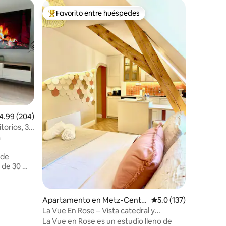
Condo en
Favorito entre huéspedes
Favorit
rido
Favorito entre huéspedes preferido
Favorit
Apartame
de 90 m2
Bienveni
de 90 m²,
estación
comuna d
a la ciud
minutos 
perfecto p
apartamento in
dormitor
lificación promedio: 4.99 de 5, 204 reseñas
4.99 (204)
ropa de c
está tot
orios, 3
electrod
a
contempo
suelo • U
 de
a de 30 m2
jardín y 2
3 smart tv
Apartamento en Metz-Centr
Calificación promedio
5.0 (137)
e - Partie - Ancienne Ville
La Vue En Rose – Vista catedral y
ctrica de
tranquilidad
La Vue en Rose es un estudio lleno de