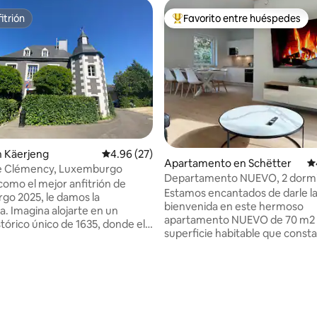
itrión
Favorito entre huéspedes
itrión
Favorito entre huéspedes prefe
 4.92 de 5, 52 reseñas
en Käerjeng
Calificación promedio: 4.96 de 5, 27 reseñas
4.96 (27)
Apartamento en Schëtter
Ca
de Clémency, Luxemburgo
Departamento NUEVO, 2 dormit
omo el mejor anfitrión de
camas, 6 personas
Estamos encantados de darle l
o 2025, le damos la
bienvenida en este hermoso
e en un
apartamento NUEVO de 70 m2
istórico único de 1635, donde el
superficie habitable que const
uténtico se une a la comodidad
de terrazas en la planta baja del 
Este alojamiento único ofrece
estacionamientos privados. Hay 2
cia única de una noche en
dormitorios, 3 camas grandes, 
go, perfecta para una
hasta 6 personas. La habitación verde
amiliar, un retiro de amigos o
está equipada con una cama elé
pada romántica. Sumérgete en
160 cm por 200 cm. La habitación azul