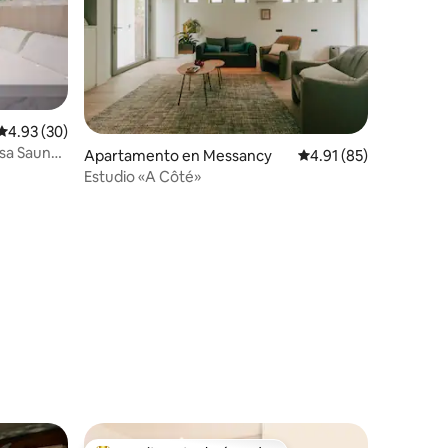
Calificación promedio: 4.93 de 5, 30 reseñas
4.93 (30)
sa Sauna
Apartamento en Messancy
Calificación promedio:
4.91 (85)
Estudio «A Côté»