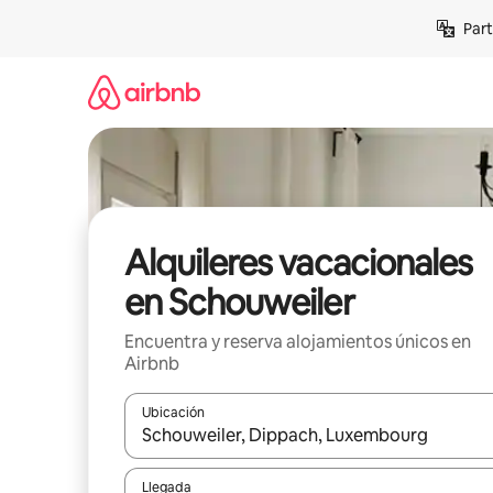
Omite
Part
el
contenido
Alquileres vacacionales
en Schouweiler
Encuentra y reserva alojamientos únicos en
Airbnb
Ubicación
Cuando los resultados estén disponibles, navega co
Llegada