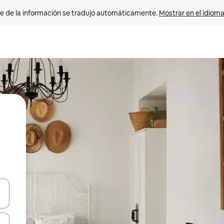
e de la información se tradujo automáticamente. 
Mostrar en el idioma
n las teclas de flecha hacia arriba y hacia abajo o explora con el tact