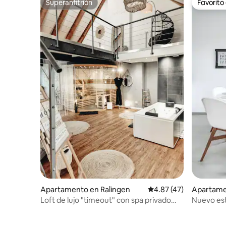
Superanfitrión
Favorito
Superanfitrión
Favorito
Apartamento en Ralingen
Calificación promedio:
4.87 (47)
Apartame
Loft de lujo "timeout" con spa privado
Nuevo est
cerca de Trier