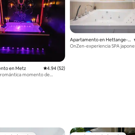
Apartamento en Hettange-G
rande
OnZen-experiencia SPA japone
Hammam Balneo
nto en Metz
Calificación promedio: 4.94 de 5, 52 reseñas
4.94 (52)
 romántica momento de
n love room
 4.86 de 5, 66 reseñas