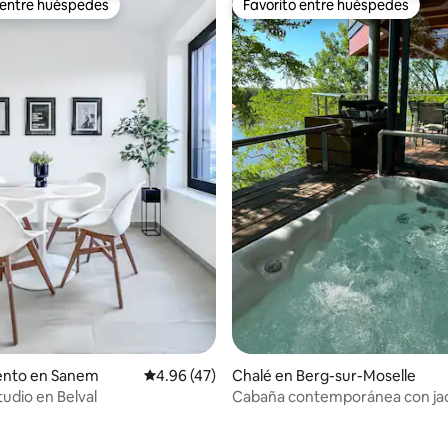
 entre huéspedes
Favorito entre huéspedes
 entre huéspedes
Favorito entre huéspedes
 4.87 de 5, 47 reseñas
nto en Sanem
Calificación promedio: 4.96 de 5, 47 reseñas
4.96 (47)
Chalé en Berg-sur-Moselle
udio en Belval
Cabaña contemporánea con jac
vista al Mosela