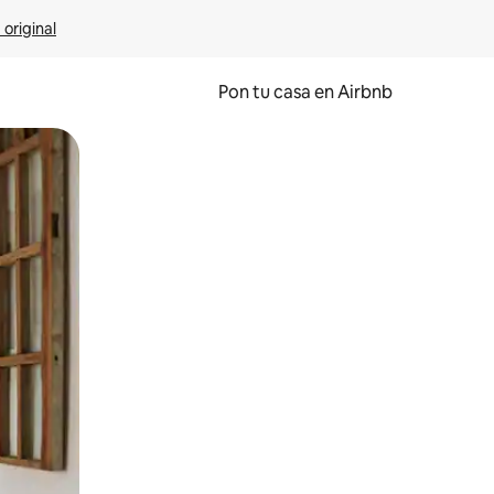
 original
Pon tu casa en Airbnb
o o desliza el dedo.