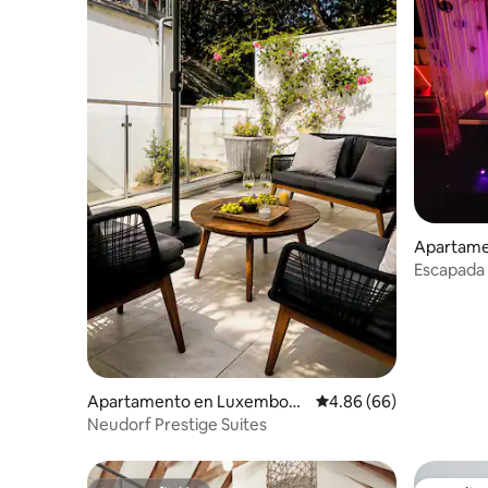
Apartame
Escapada
relajació
Apartamento en Luxembour
Calificación promedio:
4.86 (66)
g
Neudorf Prestige Suites