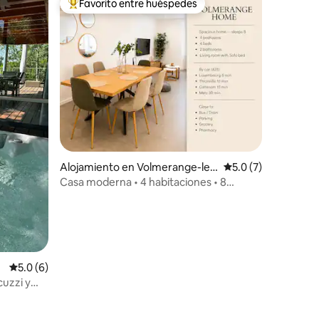
Favorito entre huéspedes
Favorito entre huéspedes preferido
Alojamiento en Volmerange-les
Calificación promed
5.0 (7)
-Mines
Casa moderna • 4 habitaciones • 8
personas • Cerca de Luxemburgo
Calificación promedio: 5.0 de 5, 6 reseñas
5.0 (6)
uzzi y