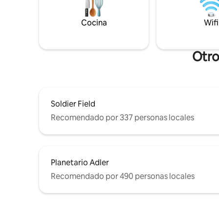
bicicleta,
una cocina totalmente equipada, que
almacena
incluye refrigerador, lavavajillas y
Cocina
Wifi
largas, w
cafetera, además de la practicidad de
una lavadora y secadora en la misma
unidad, lo que lo hace ideal tanto para
escapadas cortas como para estadías
Otro
prolongadas. Disfrute de su estancia.
Soldier Field
Recomendado por 337 personas locales
Planetario Adler
Recomendado por 490 personas locales