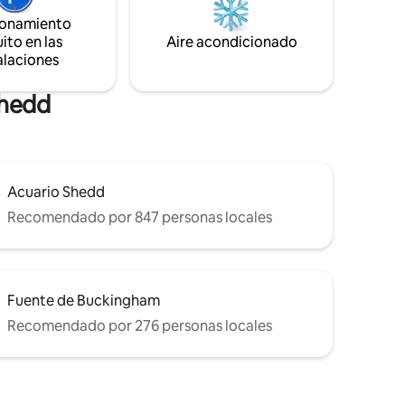
 4:00 p.
compartida en la azotea con vistas
ionamiento
as 24
impresionantes. - Gimnasio. - A 3
ito en las
Aire acondicionado
or
manzanas de la línea roja del metro. -
alaciones
o y una
Cerca de Grant Park, The Bean, Soldier
cede a
Field y museos. Si buscas un lugar
especial, ¡lo has encontrado!
Shedd
Acuario Shedd
Recomendado por 847 personas locales
Fuente de Buckingham
Recomendado por 276 personas locales