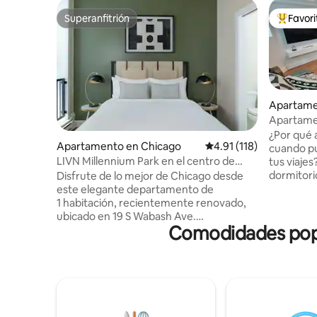
Superanfitrión
Favor
Superanfitrión
Favorito
Apartame
Apartamen
confort d
¿Por qué a
Apartamento en Chicago
Calificación promedio: 
4.91 (118)
cuando pu
LIVN Millennium Park en el centro de
tus viaje
Chicago, 1 habitación
dormitori
Disfrute de lo mejor de Chicago desde
elegancia 
este elegante departamento de
experienci
1 habitación, recientemente renovado,
memorable. A tu alcance hay u
ubicado en 19 S Wabash Ave.
Comodidades popul
completa,
Perfectamente ubicado en el corazón
ducha a r
del centro de la ciudad, estará a pocos
separado
pasos del icónico Millennium Park, las
(cama de d
vibrantes tiendas de Michigan Avenue y
para dorm
un mundo de opciones gastronómicas.
garaje, ac
Este alojamiento de 1 dormitorio ofrece
de trabajo
comodidades modernas y cuenta con