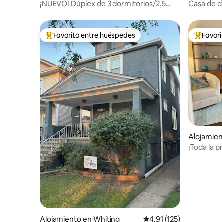
¡NUEVO! Dúplex de 3 dormitorios/2,5
Casa de di
baños en Noble Square
corazón d
Favorito entre huéspedes
Favor
Favorito entre huéspedes preferido
Favorito
Alojamien
¡Toda la p
Alojamiento en Whiting
Calificación promedio: 
4.91 (125)