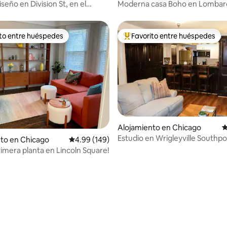
seño en Division St, en el
Moderna casa Boho en Lombard
e Wicker Park
minutos de Metra
ito entre huéspedes
Favorito entre huéspedes
 entre huéspedes preferido
Favorito entre huéspedes prefe
Alojamiento en Chicago
C
Estudio en Wrigleyville Southpo
to en Chicago
Calificación promedio: 4.99 de 5, 149 reseñas
4.99 (149)
rimera planta en Lincoln Square!
4.91 de 5, 125 reseñas