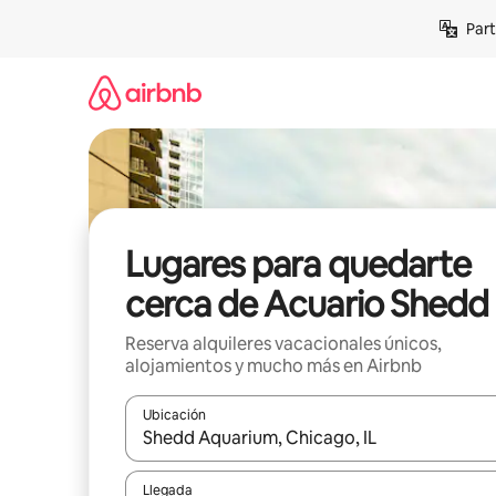
Omite
Part
el
contenido
Lugares para quedarte
cerca de Acuario Shedd
Reserva alquileres vacacionales únicos,
alojamientos y mucho más en Airbnb
Ubicación
Cuando los resultados estén disponibles, navega co
Llegada