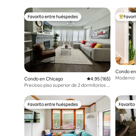
Favorito entre huéspedes
Favor
Favorito entre huéspedes
Favorito
Condo en
Moderno e
Condo en Chicago
Calificación promedio: 
4.95 (165)
Precioso piso superior de 2 dormitorios y
2 baños, ¡a unos pasos de todo!
Favorito entre huéspedes
Favorito
Favorito entre huéspedes
Favorito