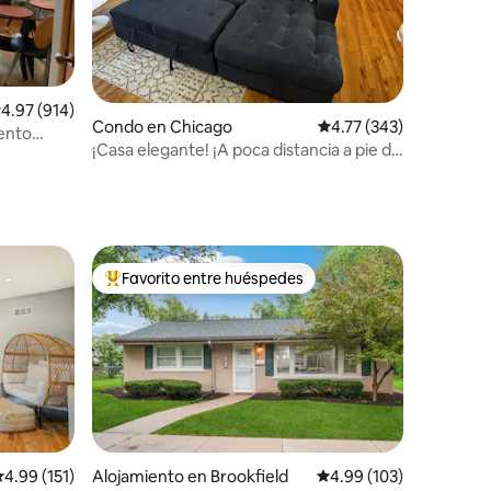
alificación promedio: 4.97 de 5, 914 reseñas
4.97 (914)
Condo en Chicago
Calificación promedio: 
4.77 (343)
ento
¡Casa elegante! ¡A poca distancia a pie de
la vida nocturna, comedia y restaurantes!
Favorito entre huéspedes
rido
Favorito entre huéspedes preferido
alificación promedio: 4.99 de 5, 151 reseñas
4.99 (151)
Alojamiento en Brookfield
Calificación promedio: 
4.99 (103)