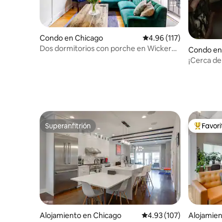
Condo en Chicago
Calificación promedio: 
4.96 (117)
Dos dormitorios con porche en Wicker
Condo en
Park
¡Cerca de
del centr
Superanfitrión
Favor
Superanfitrión
Favorito
Alojamiento en Chicago
Calificación promedio: 
4.93 (107)
Alojamien