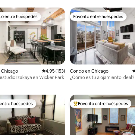
ito entre huéspedes
Favorito entre huéspedes
 entre huéspedes preferido
Favorito entre huéspedes
 Chicago
Calificación promedio: 4.95 de 5, 153 reseñas
4.95 (153)
Condo en Chicago
C
studio Izakaya en Wicker Park
¿Cómo es tu alojamiento ideal?
4.95 de 5, 165 reseñas
 entre huéspedes
Favorito entre huéspedes
 entre huéspedes
Favorito entre huéspedes prefe