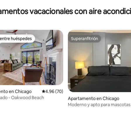
mentos vacacionales con aire acondi
 entre huéspedes
Superanfitrión
 entre huéspedes
Superanfitrión
4.83 de 5, 211 reseñas
nto en Chicago
Calificación promedio: 4.96 de 5, 70 reseñas
4.96 (70)
eado - Oakwood Beach
Apartamento en Chicago
Moderno y apto para mascotas
Lincoln Park | A poca distancia a
todo