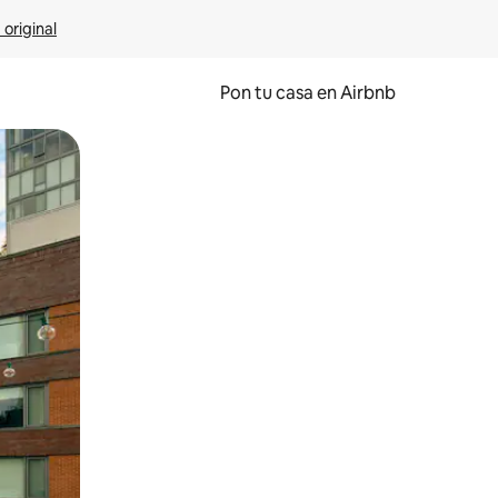
 original
Pon tu casa en Airbnb
o o desliza el dedo.