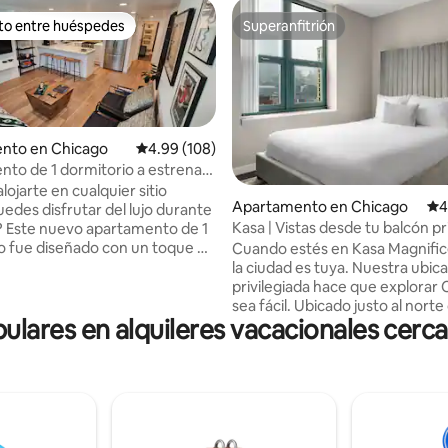
ito entre huéspedes
Superanfitrión
 entre huéspedes preferido
Superanfitrión
nto en Chicago
Calificación promedio: 4.99 de 5, 108 reseñas
4.99 (108)
to de 1 dormitorio a estrenar:
e lujo con baño de hidromasaje
lojarte en cualquier sitio
4.91 de 5, 118 reseñas
Apartamento en Chicago
Cal
4
edes disfrutar del lujo durante
Kasa | Vistas desde tu balcón pr
s? Este nuevo apartamento de 1
Chicago
o fue diseñado con un toque de
Cuando estés en Kasa Magnific
y ofrece servicios para que tu
la ciudad es tuya. Nuestra ubic
a no solo sea satisfactoria, sino
privilegiada hace que explorar
na cocina
sea fácil. Ubicado justo al norte
ares en alquileres vacacionales cerc
 baño de lujo con enorme
centro de Chicago, estarás a p
as de suelo, dormitorio
pasos de Oak Street Beach, a 
 con cama tamaño queen
pasos de Michigan Avenue y Mi
ía adicional en la sala de estar
Park. Con servicios fantásticos
ir 3 en total), aparcamiento en
apartamentos son ideales para 
ceso al jardín, acogedor espacio
prolongadas o largas vacacione
, 2 televisores inteligentes,
Nuestros departamentos con t