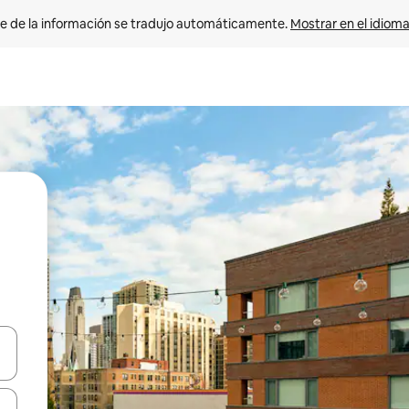
e de la información se tradujo automáticamente. 
Mostrar en el idioma
n las teclas de flecha hacia arriba y hacia abajo o explora con el tact