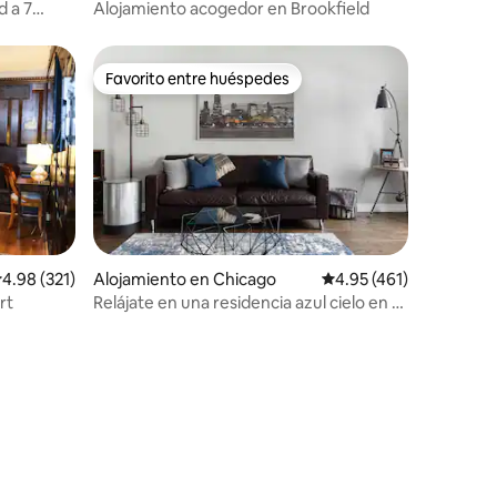
 a 7
Alojamiento acogedor en Brookfield
Favorito entre huéspedes
rido
Favorito entre huéspedes
alificación promedio: 4.98 de 5, 321 reseñas
4.98 (321)
Alojamiento en Chicago
Calificación promedio: 
4.95 (461)
rt
Relájate en una residencia azul cielo en el
corazón de Pilsen