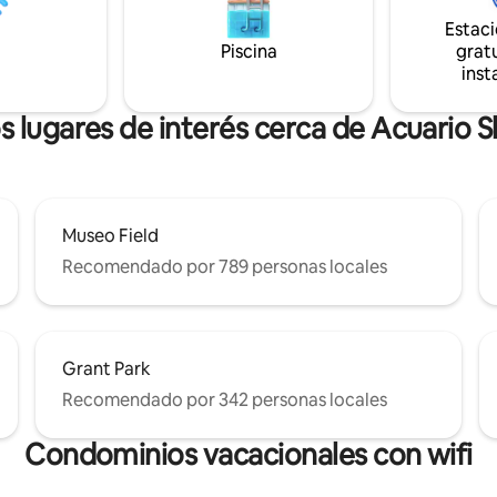
 amplio espacio de
ofrecen llegada autónoma a las
Estac
miento para estancias más
m., asistencia a los huéspedes l
Piscina
gratu
ifi y mucho más.
horas, los 7 días de la semana p
inst
mensaje de texto o por teléfon
recepción virtual a la que se ac
través de un dispositivo móvil.
s lugares de interés cerca de Acuario 
Museo Field
Recomendado por 789 personas locales
Grant Park
Recomendado por 342 personas locales
Condominios vacacionales con wifi