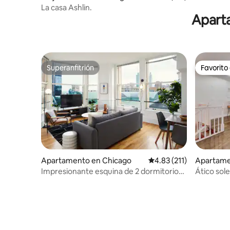
La casa Ashlin.
Aparta
Superanfitrión
Favorito
Superanfitrión
Favorito
Apartamento en Chicago
Calificación promedio: 
4.83 (211)
Apartame
Impresionante esquina de 2 dormitorios
Ático sol
en The Loop | Vistas a la ciudad y al lago