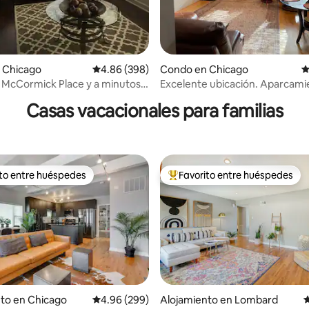
4.96 de 5, 117 reseñas
 Chicago
Calificación promedio: 4.86 de 5, 398 reseñas
4.86 (398)
Condo en Chicago
C
 McCormick Place y a minutos
Excelente ubicación. Aparcami
o!
gratuito.
Casas vacacionales para familias
ito entre huéspedes
Favorito entre huéspedes
 entre huéspedes preferido
Favorito entre huéspedes prefe
4.93 de 5, 107 reseñas
to en Chicago
Calificación promedio: 4.96 de 5, 299 reseñas
4.96 (299)
Alojamiento en Lombard
C