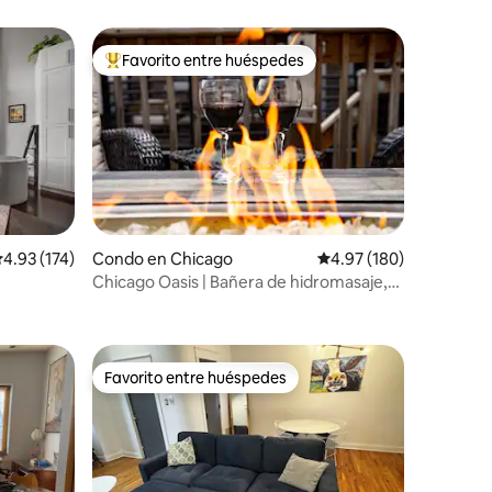
Favorito entre huéspedes
Favorito entre huéspedes preferido
alificación promedio: 4.93 de 5, 174 reseñas
4.93 (174)
Condo en Chicago
Calificación promedio: 
4.97 (180)
Chicago Oasis | Bañera de hidromasaje,
patio y chimenea
Favorito entre huéspedes
rido
Favorito entre huéspedes