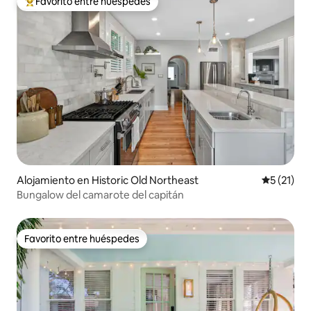
Favorito entre huéspedes
Favorito entre huéspedes preferido
Alojamiento en Historic Old Northeast
Calificaci
5 (21)
Bungalow del camarote del capitán
Favorito entre huéspedes
Favorito entre huéspedes