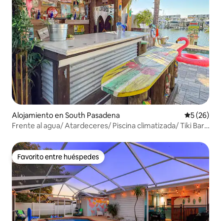
Alojamiento en South Pasadena
Calificaci
5 (26)
Frente al agua/ Atardeceres/ Piscina climatizada/ Tiki Bar/
Muelle
Favorito entre huéspedes
Favorito entre huéspedes