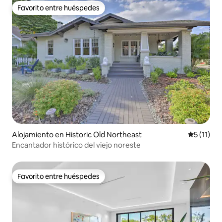
Favorito entre huéspedes
Favorito entre huéspedes
Alojamiento en Historic Old Northeast
Calificaci
5 (11)
Encantador histórico del viejo noreste
Favorito entre huéspedes
Favorito entre huéspedes