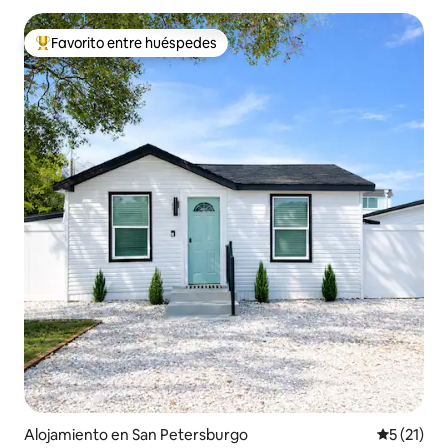
Favorito entre huéspedes
Favorito entre huéspedes preferido
Alojamiento en San Petersburgo
Calificaci
5 (21)