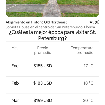
Alojamiento en Historic Old Northeast
Calificac
5 (8)
Solvieta House en el centro de San Petersburgo, Florida
¿Cuál es la mejor época para visitar St.
Petersburg?
Mes
Precio
Temperatura
promedio
promedio
Ene
$155 USD
17 °C
Feb
$183 USD
18 °C
Mar
$199 USD
20 °C