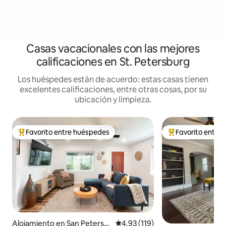
Casas vacacionales con las mejores
calificaciones en St. Petersburg
Los huéspedes están de acuerdo: estas casas tienen
excelentes calificaciones, entre otras cosas, por su
ubicación y limpieza.
Favorito entre huéspedes
Favorito entre
Favorito entre huéspedes preferido
Favorito entre hu
Alojamiento en San Petersb
Calificación promedio: 4.93 de 5
4.93 (119)