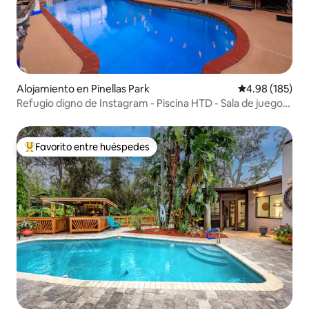
Alojamiento en Pinellas Park
Calificación pr
4.98 (185)
Refugio digno de Instagram - Piscina HTD - Sala de juegos
- Golf
Favorito entre huéspedes
Favorito entre huéspedes preferido