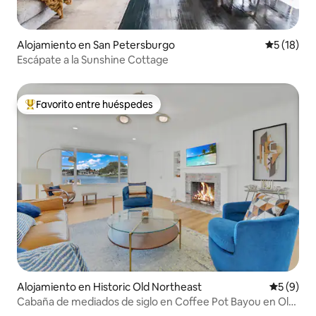
Alojamiento en San Petersburgo
Calificaci
5 (18)
Escápate a la Sunshine Cottage
Favorito entre huéspedes
Favorito entre huéspedes preferido
Alojamiento en Historic Old Northeast
Calificac
5 (9)
Cabaña de mediados de siglo en Coffee Pot Bayou en Old
NE