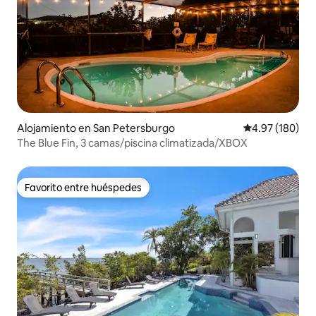
Alojamiento en San Petersburgo
Calificación pr
4.97 (180)
The Blue Fin, 3 camas/piscina climatizada/XBOX
Favorito entre huéspedes
Favorito entre huéspedes