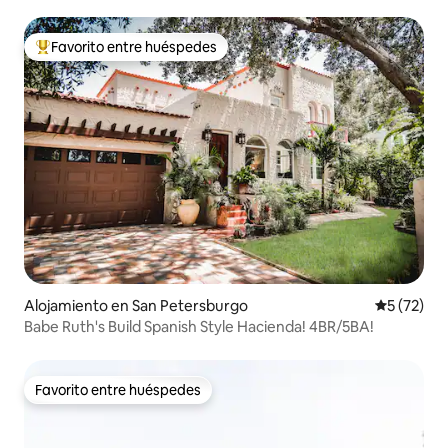
Favorito entre huéspedes
Favorito entre huéspedes preferido
Alojamiento en San Petersburgo
Calificaci
5 (72)
Babe Ruth's Build Spanish Style Hacienda! 4BR/5BA!
Favorito entre huéspedes
Favorito entre huéspedes