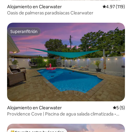
Alojamiento en Clearwater
Calificación p
4.97 (119)
Oasis de palmeras paradisíacas Clearwater
Superanfitrión
Superanfitrión
Alojamiento en Clearwater
Calificac
5 (5)
Providence Cove | Piscina de agua salada climatizada •
Capacidad para 12 personas