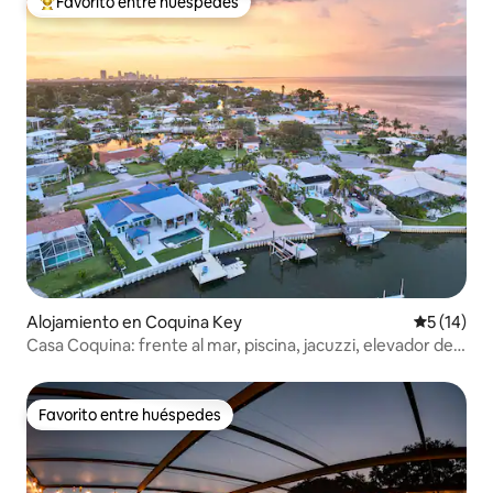
Favorito entre huéspedes
Favorito entre huéspedes preferido
Alojamiento en Coquina Key
Calificaci
5 (14)
Casa Coquina: frente al mar, piscina, jacuzzi, elevador de
barcos
Favorito entre huéspedes
Favorito entre huéspedes