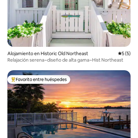
Alojamiento en Historic Old Northeast
Calificac
5 (5)
Relajación serena~diseño de alta gama~Hist Northeast
Favorito entre huéspedes
Favorito entre huéspedes preferido