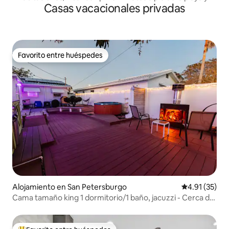
Casas vacacionales privadas
del centro de la ciudad!
Favorito entre huéspedes
Favorito entre huéspedes
Alojamiento en San Petersburgo
Calificación 
4.91 (35)
Cama tamaño king 1 dormitorio/1 baño, jacuzzi - Cerca de
la playa y del centro