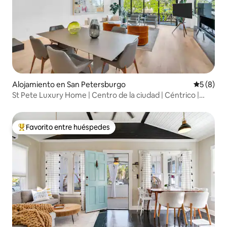
Alojamiento en San Petersburgo
Calificac
5 (8)
St Pete Luxury Home | Centro de la ciudad | Céntrico |
Balcón
Favorito entre huéspedes
Favorito entre huéspedes preferido