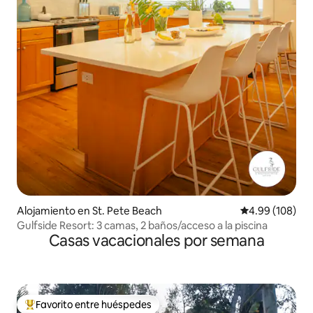
Alojamiento en St. Pete Beach
Calificación pr
4.99 (108)
Gulfside Resort: 3 camas, 2 baños/acceso a la piscina
Casas vacacionales por semana
Favorito entre huéspedes
Favorito entre huéspedes preferido