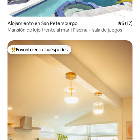
Alojamiento en San Petersburgo
Calificaci
5 (17)
Mansión de lujo frente al mar | Piscina + sala de juegos
Favorito entre huéspedes
Favorito entre huéspedes preferido