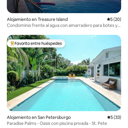
Alojamiento en Treasure Island
Calificaci
5 (20)
Condominio frente al agua con amarradero para botes y
muelle de pesca
Favorito entre huéspedes
Favorito entre huéspedes preferido
Alojamiento en San Petersburgo
Calificaci
5 (33)
Paradise Palms - Oasis con piscina privada - St. Pete