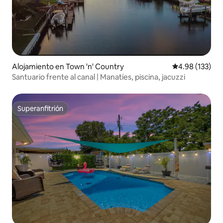
Alojamiento en Town 'n' Country
Calificación p
4.98 (133)
Santuario frente al canal | Manatíes, piscina, jacuzzi
Superanfitrión
Superanfitrión