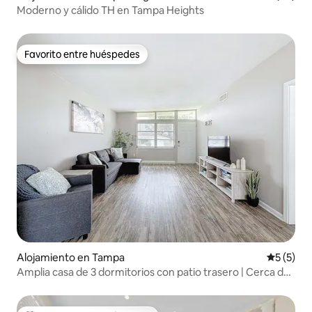
Moderno y cálido TH en Tampa Heights
Favorito entre huéspedes
Favorito entre huéspedes
Alojamiento en Tampa
Calificac
5 (5)
Amplia casa de 3 dormitorios con patio trasero | Cerca de
Busch Gardens