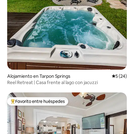
Alojamiento en Tarpon Springs
Calificaci
5 (24)
Reel Retreat | Casa frente al lago con jacuzzi
Favorito entre huéspedes
Favorito entre huéspedes preferido