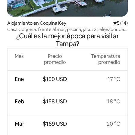
Alojamiento en Coquina Key
Calificaci
5 (14)
Casa Coquina: frente al mar, piscina, jacuzzi, elevador de
¿Cuál es la mejor época para visitar
barcos
Tampa?
Mes
Precio
Temperatura
promedio
promedio
Ene
$150 USD
17 °C
Feb
$158 USD
18 °C
Mar
$169 USD
20 °C