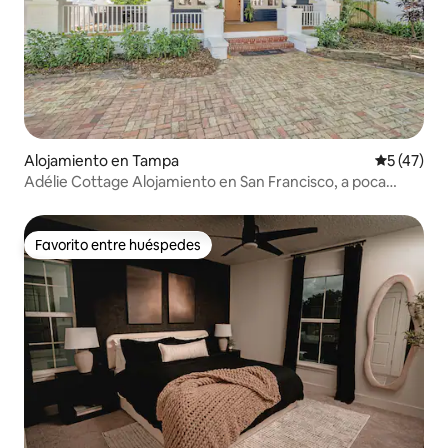
Alojamiento en Tampa
Calificaci
5 (47)
Adélie Cottage Alojamiento en San Francisco, a poca
distancia de Bayshore
Favorito entre huéspedes
Favorito entre huéspedes