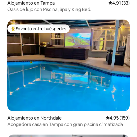
Alojamiento en Tampa
Calificación 
4.91 (33)
Oasis de lujo con Piscina, Spa y King Bed.
Favorito entre huéspedes
Favorito entre huéspedes preferido
Alojamiento en Northdale
Calificación p
4.95 (159)
Acogedora casa en Tampa con gran piscina climatizada