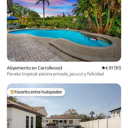
Alojamiento en Carrollwood
Calificación 
4.91 (91)
Paraíso tropical: piscina privada, jacuzzi y felicidad
Favorito entre huéspedes
Favorito entre huéspedes preferido