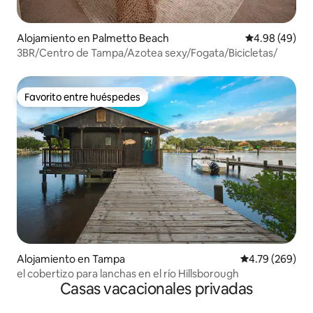
Alojamiento en Palmetto Beach
Calificación p
4.98 (49)
3BR/Centro de Tampa/Azotea sexy/Fogata/Bicicletas/
Favorito entre huéspedes
Favorito entre huéspedes
Alojamiento en Tampa
Calificación pr
4.79 (269)
el cobertizo para lanchas en el río Hillsborough
Casas vacacionales privadas