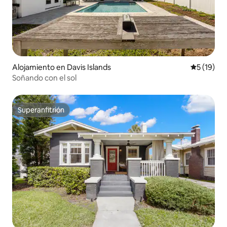
Alojamiento en Davis Islands
Calificaci
5 (19)
Soñando con el sol
Superanfitrión
Superanfitrión