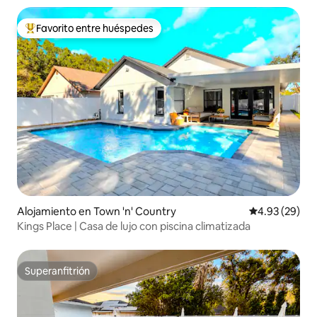
Favorito entre huéspedes
Favorito entre huéspedes preferido
Alojamiento en Town 'n' Country
Calificación p
4.93 (29)
Kings Place | Casa de lujo con piscina climatizada
Superanfitrión
Superanfitrión