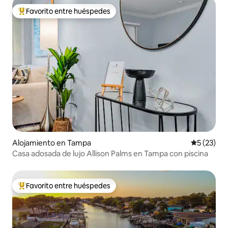
Favorito entre huéspedes
Favorito entre huéspedes preferido
Alojamiento en Tampa
Calificaci
5 (23)
Casa adosada de lujo Allison Palms en Tampa con piscina
Favorito entre huéspedes
Favorito entre huéspedes preferido