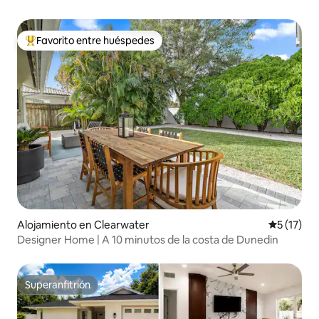
Favorito entre huéspedes
Favorito entre huéspedes preferido
Alojamiento en Clearwater
Calificaci
5 (17)
Designer Home | A 10 minutos de la costa de Dunedin
Superanfitrión
Superanfitrión