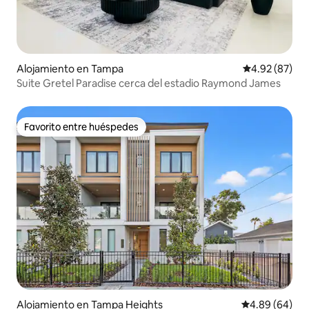
Alojamiento en Tampa
Calificación p
4.92 (87)
Suite Gretel Paradise cerca del estadio Raymond James
Favorito entre huéspedes
Favorito entre huéspedes
Alojamiento en Tampa Heights
Calificación p
4.89 (64)