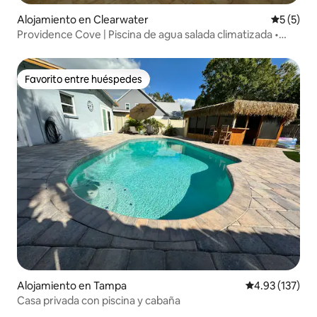
Alojamiento en Clearwater
Calificac
5 (5)
Providence Cove | Piscina de agua salada climatizada •
Capacidad para 12 personas
Favorito entre huéspedes
Favorito entre huéspedes
Alojamiento en Tampa
Calificación p
4.93 (137)
Casa privada con piscina y cabaña