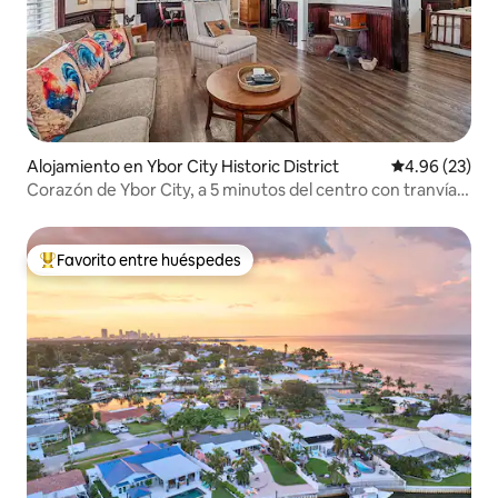
Alojamiento en Ybor City Historic District
Calificación p
4.96 (23)
Corazón de Ybor City, a 5 minutos del centro con tranvía
gratuito
Favorito entre huéspedes
Favorito entre huéspedes preferido