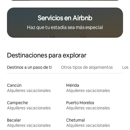
Servicios en Airbnb
Haz que tu estadía sea más especial
Destinaciones para explorar
Destinos a un paso de ti
Otros tipos de alojamientos
Los 
Cancún
Mérida
Alquileres vacacionales
Alquileres vacacionales
Campeche
Puerto Morelos
Alquileres vacacionales
Alquileres vacacionales
Bacalar
Chetumal
Alquileres vacacionales
Alquileres vacacionales