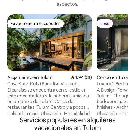
aspectos.
Favorito entre huéspedes
Luxe
Favorito entre huéspedes
Luxe
Alojamiento en Tulum
Calificación promedio: 4.94 de 
4.94 (31)
Condo en Tulum
Casa Kutzi Kutzi Paradise Villa con
Luxury 2 Bedroom 
acceso al club de playa
Pool
El paraíso se encuentra con el estilo en
A Design-Forward 
esta encantadora villa bohemia ubicada
Tulum - Thoughtfully designed luxury 2
en el centro de Tulum. Cerca de
bedroom apartmen
restaurantes, Tulum Centro y a pocos
finishes - Archite
minutos de las playas de arena blanca de
featured in design
Calidad-precio
·
Ubicación
·
Hospitalidad
Ubicación
·
Condic
Tulum. Este plano de planta de concepto
Servicios populares en alquileres
Expansive resort-
abierto cuenta con ventanas de vidrio
surrounded by lus
vacacionales en Tulum
panorámicas con vistas a la piscina de
shared areas desig