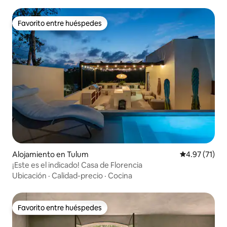
Favorito entre huéspedes
Favorito entre huéspedes
Alojamiento en Tulum
Calificación 
4.97 (71)
¡Este es el indicado! Casa de Florencia
Ubicación
·
Calidad-precio
·
Cocina
Favorito entre huéspedes
Favorito entre huéspedes