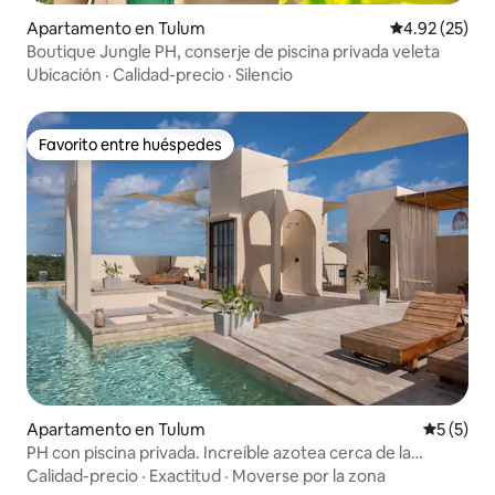
Apartamento en Tulum
Calificación 
4.92 (25)
Boutique Jungle PH, conserje de piscina privada veleta
Ubicación
·
Calidad-precio
·
Silencio
Favorito entre huéspedes
Favorito entre huéspedes
Apartamento en Tulum
Calificac
5 (5)
PH con piscina privada. Increíble azotea cerca de la
playa/ciudad
Calidad-precio
·
Exactitud
·
Moverse por la zona