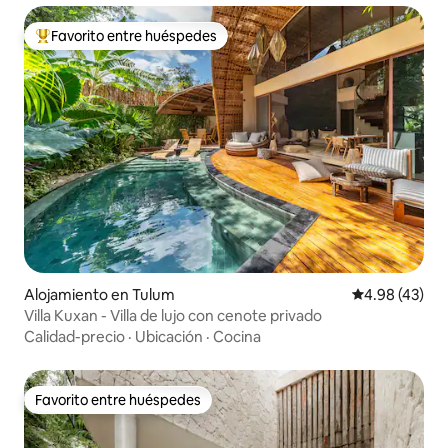
Favorito entre huéspedes
Favorito entre huéspedes preferido
Alojamiento en Tulum
Calificación 
4.98 (43)
Villa Kuxan - Villa de lujo con cenote privado
Calidad-precio
·
Ubicación
·
Cocina
Favorito entre huéspedes
Favorito entre huéspedes