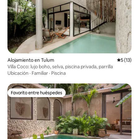
Alojamiento en Tulum
Calificaci
5 (13)
Villa Coco: lujo boho, selva, piscina privada, parrilla
Ubicación
·
Familiar
·
Piscina
Favorito entre huéspedes
Favorito entre huéspedes