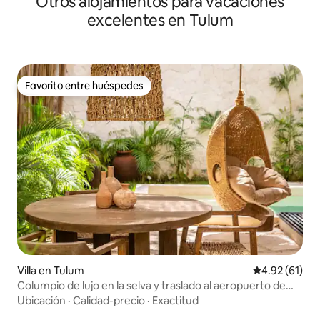
Otros alojamientos para vacaciones
excelentes en Tulum
Favorito entre huéspedes
Favorito entre huéspedes
Villa en Tulum
Calificación 
4.92 (61)
Columpio de lujo en la selva y traslado al aeropuerto de
Tulum incluidos
Ubicación
·
Calidad-precio
·
Exactitud