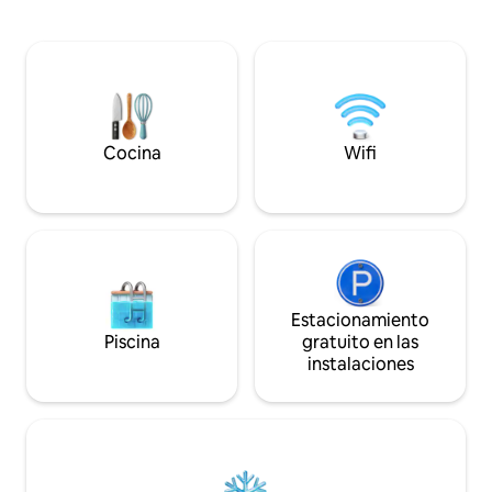
tamaño completo y la selva más allá.
connection - Prem
Nuestros alojamientos incluyen acceso a
modern lines, and 
los clubes de playa Gitano, Lula, Le Zebra
details - Filtered 
y Soy Tulum. Conserje exclusivo incluido
throughout the pr
con la reservación: planifica una
over 2000sqf - Pr
escapada épica. ¡Recorridos en cenote,
oasis - 24/7 Secu
chefs, yates, servicio de comestibles y
mucho más!
Cocina
Wifi
Estacionamiento
Piscina
gratuito en las
instalaciones