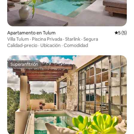
Apartamento en Tulum
Calificac
5 (5)
Villa Tulum · Piscina Privada · Starlink · Segura
Calidad-precio
·
Ubicación
·
Comodidad
Superanfitrión
Superanfitrión