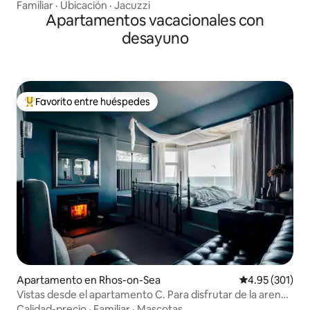
Familiar
·
Ubicación
·
Jacuzzi
Apartamentos vacacionales con
desayuno
Favorito entre huéspedes
Favorito entre huéspedes preferido
Apartamento en Rhos-on-Sea
Calificación p
4.95 (301)
Vistas desde el apartamento C. Para disfrutar de la arena,
el mar, la pizarra y el fuego.
Calidad-precio
·
Familiar
·
Mascotas