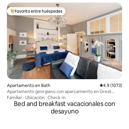
Favorito entre huéspedes
Favorito entre huéspedes preferido
Apartamento en Bath
Calificación p
4.9 (1073)
Apartamento georgiano con aparcamiento en Great
Pulteney Street
Familiar
·
Ubicación
·
Check-in
Bed and breakfast vacacionales con
desayuno