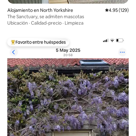
Alojamiento en North Yorkshire
Calificación p
4.95 (129)
The Sanctuary, se admiten mascotas
Ubicación
·
Calidad-precio
·
Limpieza
Favorito entre huéspedes
Favorito entre huéspedes preferido