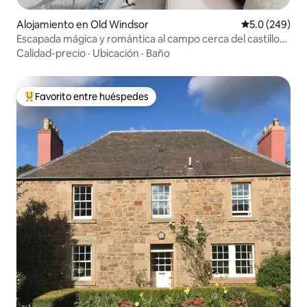
Alojamiento en Old Windsor
Calificación p
5.0 (249)
Escapada mágica y romántica al campo cerca del castillo
de Windsor
Calidad-precio
·
Ubicación
·
Baño
Favorito entre huéspedes
Favorito entre huéspedes preferido