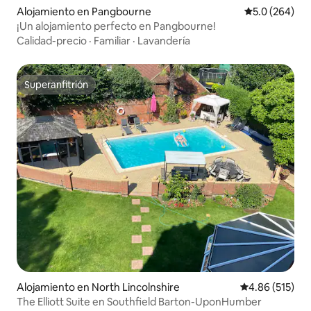
Alojamiento en Pangbourne
Calificación p
5.0 (264)
¡Un alojamiento perfecto en Pangbourne!
Calidad-precio
·
Familiar
·
Lavandería
Superanfitrión
Superanfitrión
Alojamiento en North Lincolnshire
Calificación p
4.86 (515)
The Elliott Suite en Southfield Barton-UponHumber