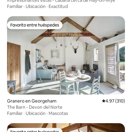
Impresionantes vistas - cabaña cerca de Hay-on-Wye
Familiar
·
Ubicación
·
Exactitud
Favorito entre huéspedes
Favorito entre huéspedes
Granero en Georgeham
Calificación p
4.97 (310)
The Barn - Devon del Norte
Familiar
·
Ubicación
·
Mascotas
Favorito entre huéspedes