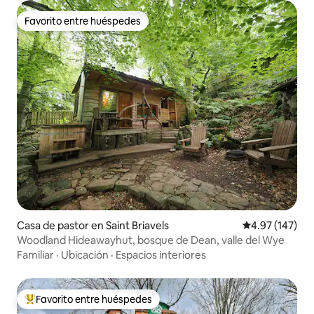
Favorito entre huéspedes
Favorito entre huéspedes
Casa de pastor en Saint Briavels
Calificación p
4.97 (147)
Woodland Hideawayhut, bosque de Dean, valle del Wye
Familiar
·
Ubicación
·
Espacios interiores
Favorito entre huéspedes
Favorito entre huéspedes preferido