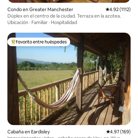
Condo en Greater Manchester
Calificación pr
4.92 (1112)
Dúplex en el centro de la ciudad. Terraza en la azotea.
Ubicación
·
Familiar
·
Hospitalidad
Favorito entre huéspedes
Favorito entre huéspedes preferido
Cabaña en Eardisley
Calificación pr
4.97 (169)