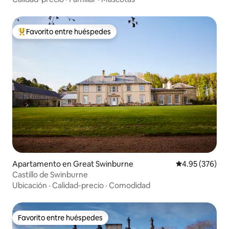
Favorito entre huéspedes
Favorito entre huéspedes preferido
Apartamento en Great Swinburne
Calificación pr
4.95 (376)
Castillo de Swinburne
Ubicación
·
Calidad-precio
·
Comodidad
Favorito entre huéspedes
Favorito entre huéspedes