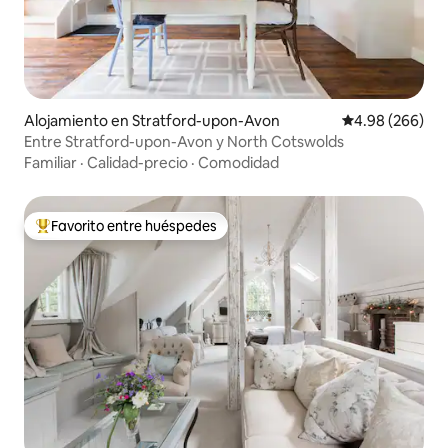
Alojamiento en Stratford-upon-Avon
Calificación pr
4.98 (266)
Entre Stratford-upon-Avon y North Cotswolds
Familiar
·
Calidad-precio
·
Comodidad
Favorito entre huéspedes
Favorito entre huéspedes preferido