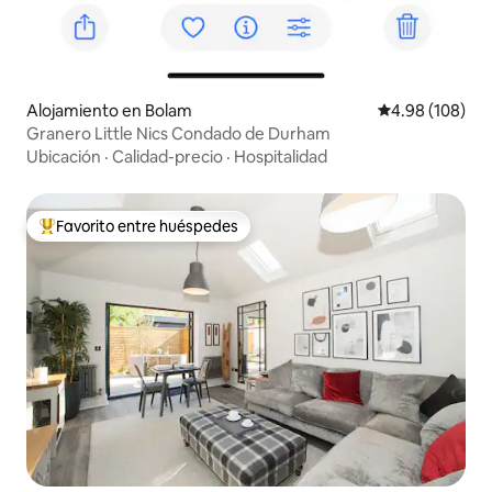
Alojamiento en Bolam
Calificación pr
4.98 (108)
Granero Little Nics Condado de Durham
Ubicación
·
Calidad-precio
·
Hospitalidad
Favorito entre huéspedes
Favorito entre huéspedes preferido