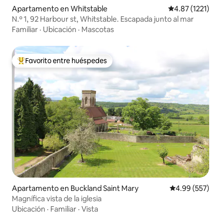
Apartamento en Whitstable
Calificación pr
4.87 (1221)
N.º 1, 92 Harbour st, Whitstable. Escapada junto al mar
Familiar
·
Ubicación
·
Mascotas
Favorito entre huéspedes
Favorito entre huéspedes preferido
Apartamento en Buckland Saint Mary
Calificación pr
4.99 (557)
Magnífica vista de la iglesia
Ubicación
·
Familiar
·
Vista