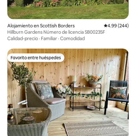
Alojamiento en Scottish Borders
Calificación pr
4.99 (244)
Hillburn Gardens Número de licencia SB00235F
Calidad-precio
·
Familiar
·
Comodidad
Favorito entre huéspedes
Favorito entre huéspedes