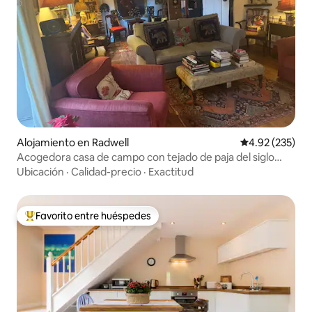
Alojamiento en Radwell
Calificación pr
4.92 (235)
Acogedora casa de campo con tejado de paja del siglo
XVII y 5 dormitorios.
Ubicación
·
Calidad-precio
·
Exactitud
Favorito entre huéspedes
Favorito entre huéspedes preferido