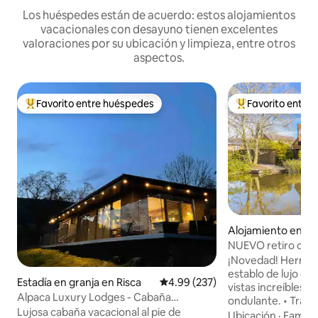
Los huéspedes están de acuerdo: estos alojamientos
vacacionales con desayuno tienen excelentes
valoraciones por su ubicación y limpieza, entre otros
aspectos.
Favorito entre huéspedes
Favorito entre
Favorito entre huéspedes preferido
Favorito entre hu
Alojamiento en N
onshire
NUEVO retiro de l
vistas impresiona
¡Novedad! Hermosa conversión de
establo de lujo co
Estadía en granja en Risca
Calificación promedio: 4.99 de 5
4.99 (237)
vistas increíbles s
Alpaca Luxury Lodges - Cabaña
ondulante. • Tranquilidad y felicidad •
Gardenfield
Lujosa cabaña vacacional al pie de
Fácil acceso a la A14, 
Ubicación
·
Familia