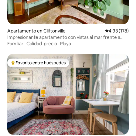
Apartamento en Cliftonville
Calificación p
4.93 (178)
Impresionante apartamento con vistas al mar frente a
Margate Lido
Familiar
·
Calidad-precio
·
Playa
Favorito entre huéspedes
Favorito entre huéspedes preferido