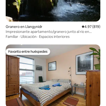
Granero en Llangynidr
Calificación pr
4.97 (819)
Impresionante apartamento/granero junto al río en
BreconBeacons
Familiar
·
Ubicación
·
Espacios interiores
Favorito entre huéspedes
Favorito entre huéspedes