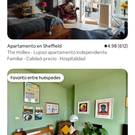
Apartamento en Sheffield
Calificación pr
4.98 (612)
The Hollies - Lujoso apartamento independiente
Familiar
·
Calidad-precio
·
Hospitalidad
Favorito entre huéspedes
Favorito entre huéspedes