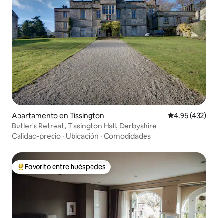
Apartamento en Tissington
Calificación pr
4.95 (432)
Butler's Retreat, Tissington Hall, Derbyshire
Calidad-precio
·
Ubicación
·
Comodidades
Favorito entre huéspedes
Favorito entre huéspedes preferido