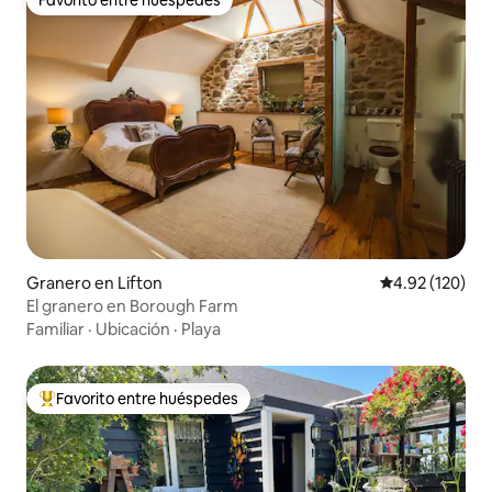
Favorito entre huéspedes
Granero en Lifton
Calificación p
4.92 (120)
El granero en Borough Farm
Familiar
·
Ubicación
·
Playa
Favorito entre huéspedes
Favorito entre huéspedes preferido