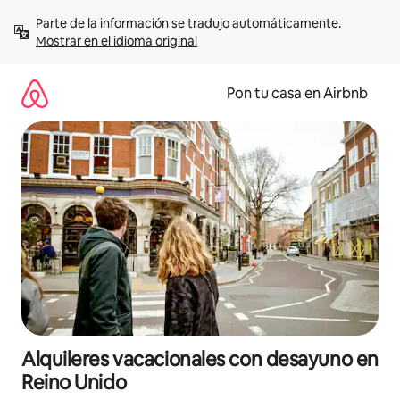
Omite
Parte de la información se tradujo automáticamente. 
el
Mostrar en el idioma original
contenido
Pon tu casa en Airbnb
Alquileres vacacionales con desayuno en
Reino Unido