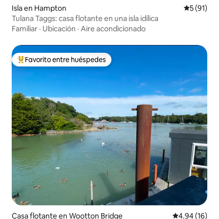
Isla en Hampton
Calificaci
5 (91)
Tulana Taggs: casa flotante en una isla idílica
Familiar
·
Ubicación
·
Aire acondicionado
Favorito entre huéspedes
Favorito entre huéspedes preferido
Casa flotante en Wootton Bridge
Calificación 
4.94 (16)