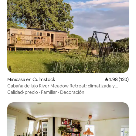
Minicasa en Culmstock
Calificación pr
4.98 (120)
Cabaña de lujo River Meadow Retreat: climatizada y
vallada
Calidad-precio
·
Familiar
·
Decoración