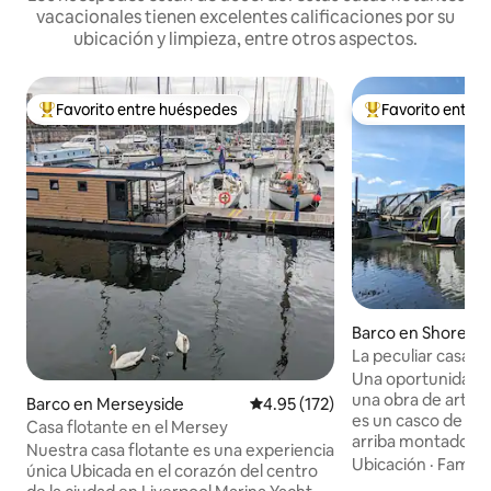
vacacionales tienen excelentes calificaciones por su
ubicación y limpieza, entre otros aspectos.
Favorito entre huéspedes
Favorito entre
Favorito entre huéspedes preferido
Favorito entre hu
Barco en Shoreha
La peculiar casa f
Una oportunidad ún
una obra de arte f
Barco en Merseyside
Calificación promedio: 4.95 de 5
4.95 (172)
es un casco de bot
Casa flotante en el Mersey
arriba montado e
Nuestra casa flotante es una experiencia
bomberos Dodge. Amarrado en la
Ubicación
·
Familia
única Ubicada en el corazón del centro
marismas del estua