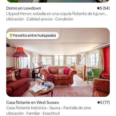
Domo en Lewdown
Calificaci
5 (54)
Lilypod Heron: estadía en una cúpula flotante de lujo en
Devon​
Ubicación
·
Calidad-precio
·
Condición
Favorito entre huéspedes
Favorito entre huéspedes preferido
Casa flotante en West Sussex
Calificaci
5 (77)
Casa flotante histórica • Sauna • Pantalla de cine
Ubicación
·
Familiar
·
Exactitud