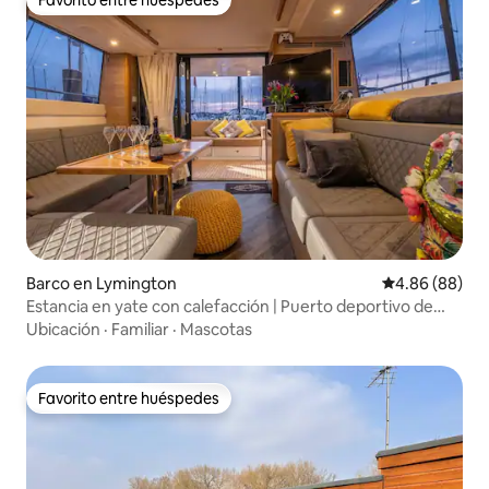
Favorito entre huéspedes
Barco en Lymington
Calificación p
4.86 (88)
Estancia en yate con calefacción | Puerto deportivo de
Lymington
Ubicación
·
Familiar
·
Mascotas
Favorito entre huéspedes
Favorito entre huéspedes