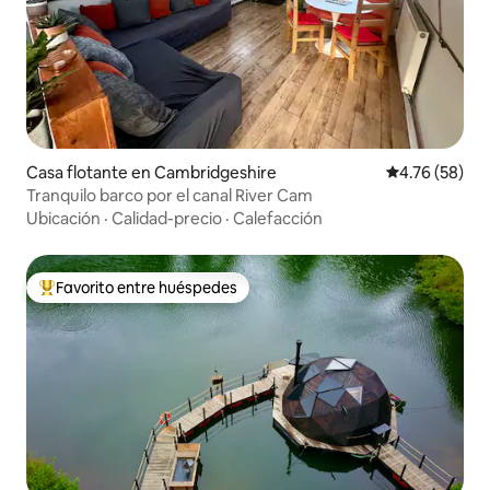
Casa flotante en Cambridgeshire
Calificación 
4.76 (58)
Tranquilo barco por el canal River Cam
Ubicación
·
Calidad-precio
·
Calefacción
Favorito entre huéspedes
Favorito entre huéspedes preferido