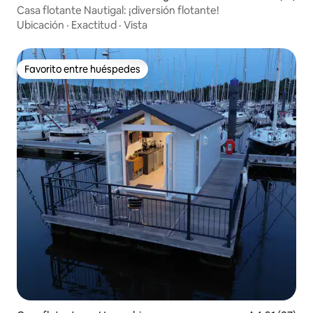
Casa flotante Nautigal: ¡diversión flotante!
Ubicación
·
Exactitud
·
Vista
Favorito entre huéspedes
Favorito entre huéspedes