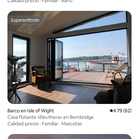
Calidad-precio
·
Familiar
·
Baño
Superanfitrión
Superanfitrión
Barco en Isle of Wight
Calificación 
4.79 (62)
Casa flotante «Eleuthera» en Bembridge
Calidad-precio
·
Familiar
·
Mascotas