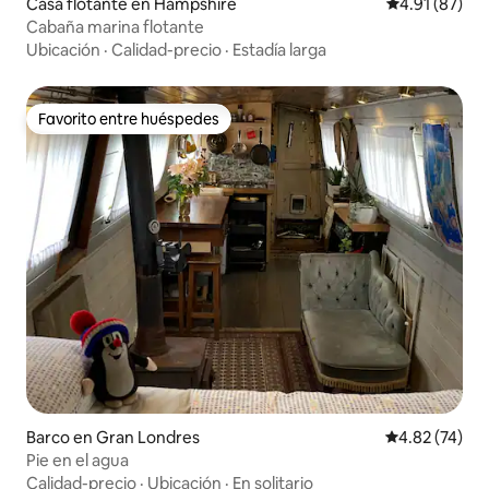
Casa flotante en Hampshire
Calificación 
4.91 (87)
Cabaña marina flotante
Ubicación
·
Calidad-precio
·
Estadía larga
Favorito entre huéspedes
Favorito entre huéspedes
Barco en Gran Londres
Calificación 
4.82 (74)
Pie en el agua
Calidad-precio
·
Ubicación
·
En solitario