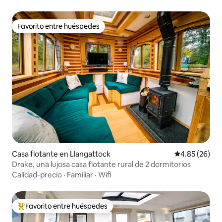
Favorito entre huéspedes
Favorito entre huéspedes
Casa flotante en Llangattock
Calificación p
4.85 (26)
Drake, una lujosa casa flotante rural de 2 dormitorios
Calidad-precio
·
Familiar
·
Wifi
Favorito entre huéspedes
Favorito entre huéspedes preferido