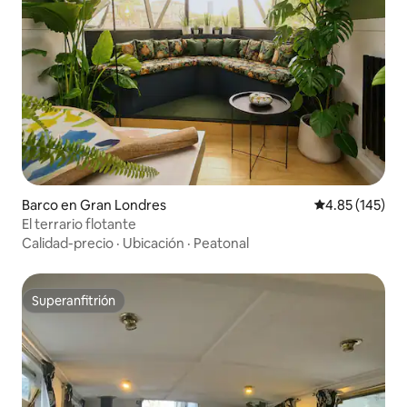
Barco en Gran Londres
Calificación p
4.85 (145)
El terrario flotante
Calidad-precio
·
Ubicación
·
Peatonal
Superanfitrión
Superanfitrión