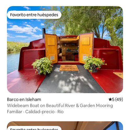
Favorito entre huéspedes
Favorito entre huéspedes
Barco en Isleham
Calificaci
5 (49)
Widebeam Boat on Beautiful River & Garden Mooring
Familiar
·
Calidad-precio
·
Río
Favorito entre huéspedes