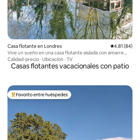
Casa flotante en Londres
Calificación 
4.81 (84)
Vive un sueño en una casa flotante aislada con amarre
privado
Calidad-precio
·
Ubicación
·
TV
Casas flotantes vacacionales con patio
Favorito entre huéspedes
Favorito entre huéspedes preferido