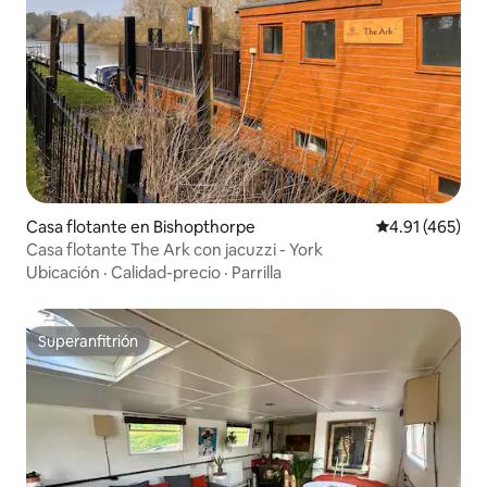
Casa flotante en Bishopthorpe
Calificación p
4.91 (465)
Casa flotante The Ark con jacuzzi - York
Ubicación
·
Calidad-precio
·
Parrilla
Superanfitrión
Superanfitrión