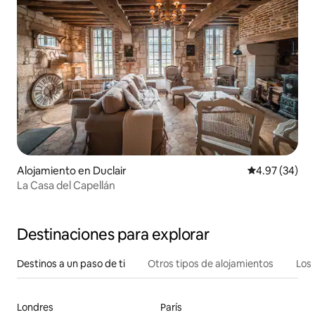
Alojamiento en Duclair
Calificación p
4.97 (34)
La Casa del Capellán
Destinaciones para explorar
Destinos a un paso de ti
Otros tipos de alojamientos
Los 
Londres
París