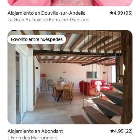
Alojamiento en Douville-sur-Andelle
Calificación p
4.99 (95)
La Gran Aulnaie de Fontaine-Guérard
Favorito entre huéspedes
Favorito entre huéspedes
Alojamiento en Abondant
Calificación 
4.95 (22)
L'Ecrin des Marronniers