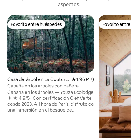
aspectos.
Favorito entre huéspedes
Favorito entre h
Favorito entre huéspedes
Favorito entre h
Casa del árbol en La Couture
Calificación promedio: 4.96 de 
4.96 (47)
-Boussey
Cabaña en los árboles con bañera
nórdica privada
Cabaña en los árboles — Youza Ecolodge
🌲 ★ 4,9/5 · Con certificación Clef Verte
desde 2023. A 1 hora de París, disfrute de
una inmersión en el bosque de
Normandía en nuestra cabaña de
arquitecto situada en lo alto, en el
corazón de 32 hectáreas. Confort de
alta gama: grandes ventanales con vistas