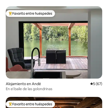
Favorito entre huéspedes
Favorito entre huéspedes preferido
Alojamiento en Andé
Calificaci
5 (67)
En el baile de las golondrinas
Favorito entre huéspedes
Favorito entre huéspedes preferido