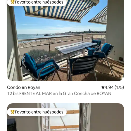
Favorito entre huéspedes
Favorito entre huéspedes preferido
Condo en Royan
Calificación p
4.94 (175)
T2 bis FRENTE AL MAR en la Gran Concha de ROYAN
Favorito entre huéspedes
Favorito entre huéspedes preferido