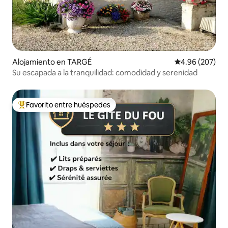
Alojamiento en TARGÉ
Calificación pr
4.96 (207)
Su escapada a la tranquilidad: comodidad y serenidad
Favorito entre huéspedes
Favorito entre huéspedes preferido