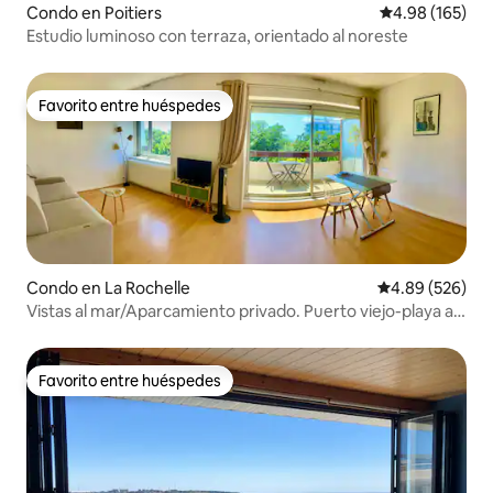
Condo en Poitiers
Calificación pr
4.98 (165)
Estudio luminoso con terraza, orientado al noreste
Favorito entre huéspedes
Favorito entre huéspedes
Condo en La Rochelle
Calificación pr
4.89 (526)
Vistas al mar/Aparcamiento privado. Puerto viejo-playa a
15' a pie.
Favorito entre huéspedes
Favorito entre huéspedes