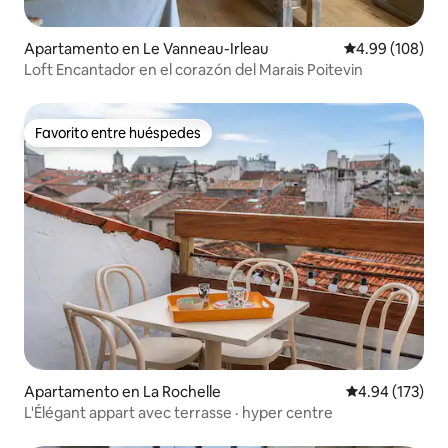
Apartamento en Le Vanneau-Irleau
Calificación pr
4.99 (108)
Loft Encantador en el corazón del Marais Poitevin
Favorito entre huéspedes
Favorito entre huéspedes
Apartamento en La Rochelle
Calificación p
4.94 (173)
L'Élégant appart avec terrasse · hyper centre