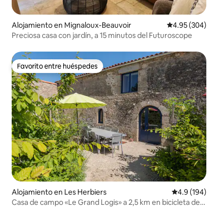
Alojamiento en Mignaloux-Beauvoir
Calificación pr
4.95 (304)
Preciosa casa con jardín, a 15 minutos del Futuroscope
Favorito entre huéspedes
Favorito entre huéspedes
Alojamiento en Les Herbiers
Calificación 
4.9 (194)
Casa de campo «Le Grand Logis» a 2,5 km en bicicleta de
Le Puy du Fou