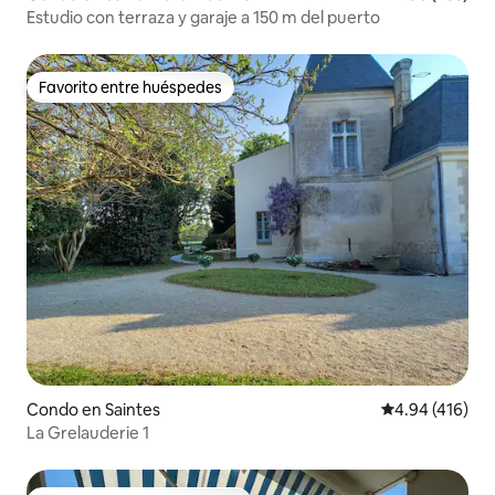
Estudio con terraza y garaje a 150 m del puerto
Favorito entre huéspedes
Favorito entre huéspedes
Condo en Saintes
Calificación pr
4.94 (416)
La Grelauderie 1