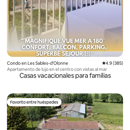
Condo en Les Sables-d'Olonne
Calificación p
4.9 (385)
Apartamento de lujo en el centro con vistas al mar
Casas vacacionales para familias
Favorito entre huéspedes
Favorito entre huéspedes