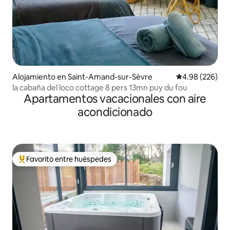
Alojamiento en Saint-Amand-sur-Sèvre
Calificación pr
4.98 (226)
la cabaña del loco cottage 8 pers 13mn puy du fou
Apartamentos vacacionales con aire
acondicionado
Favorito entre huéspedes
Favorito entre huéspedes preferido