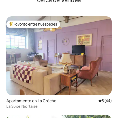
cerca de Vandea
Favorito entre huéspedes
Favorito entre huéspedes preferido
Apartamento en La Crèche
Calificaci
5 (44)
La Suite Niortaise