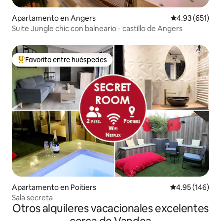
Apartamento en Angers
Calificación p
4.93 (651)
Suite Jungle chic con balneario - castillo de Angers
Favorito entre huéspedes
Favorito entre huéspedes preferido
Apartamento en Poitiers
Calificación pr
4.95 (146)
Sala secreta
Otros alquileres vacacionales excelentes