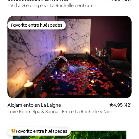
- V i l a G e o r g e s - La Rochelle centrum -
Favorito entre huéspedes
Favorito entre huéspedes
Alojamiento en La Laigne
Calificación 
4.95 (42)
Love Room Spa & Sauna - Entre La Rochelle y Niort
Favorito entre huéspedes
Favorito entre huéspedes preferido