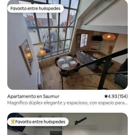
Favorito entre huéspedes
Favorito entre huéspedes
Apartamento en Saumur
Calificación p
4.93 (154)
Magnífico dúplex elegante y espacioso, con espacio para
bicicletas
Favorito entre huéspedes
Favorito entre huéspedes preferido