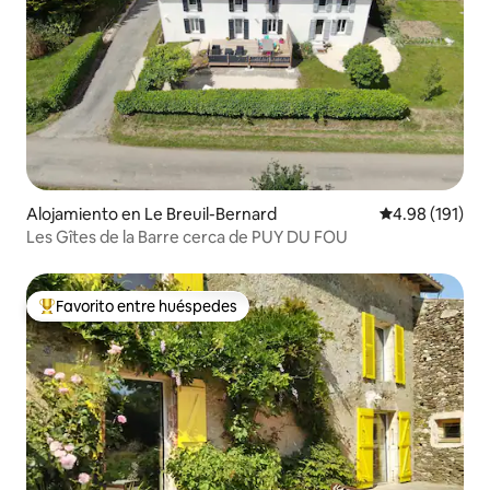
Alojamiento en Le Breuil-Bernard
Calificación p
4.98 (191)
Les Gîtes de la Barre cerca de PUY DU FOU
Favorito entre huéspedes
Favorito entre huéspedes preferido