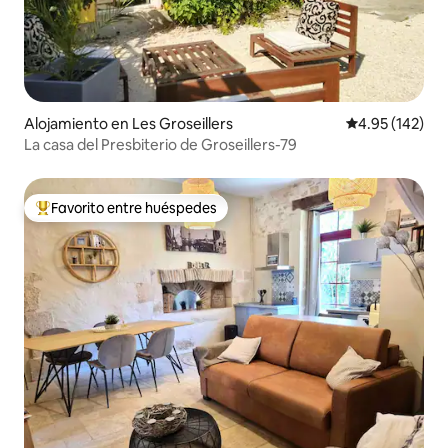
Alojamiento en Les Groseillers
Calificación p
4.95 (142)
La casa del Presbiterio de Groseillers-79
Favorito entre huéspedes
Favorito entre huéspedes preferido