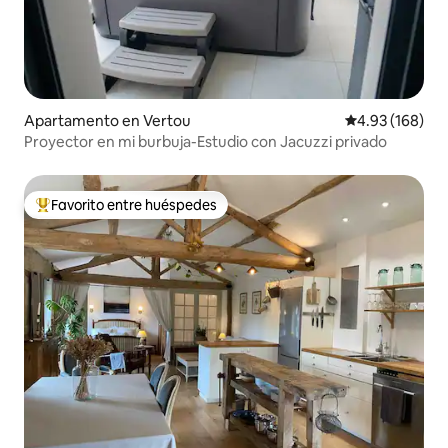
Apartamento en Vertou
Calificación pr
4.93 (168)
Proyector en mi burbuja-Estudio con Jacuzzi privado
Favorito entre huéspedes
Favorito entre huéspedes preferido