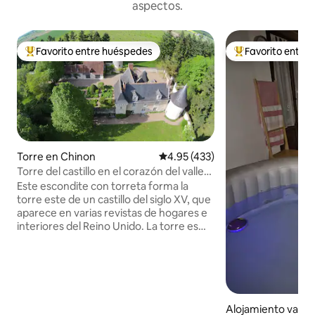
aspectos.
Favorito entre huéspedes
Favorito entre
Favorito entre huéspedes preferido
Favorito entre hu
Torre en Chinon
Calificación promedio: 4.95 de 5
4.95 (433)
Torre del castillo en el corazón del valle
del Loira
Este escondite con torreta forma la
torre este de un castillo del siglo XV, que
aparece en varias revistas de hogares e
interiores del Reino Unido. La torre es
completamente independiente y su
bonito balcón cubierto ofrece
impresionantes vistas sobre el huerto de
trufas del castillo. Internamente está
lleno de carácter con un dormitorio
circular con vigas y una bañera de
Alojamiento vacac