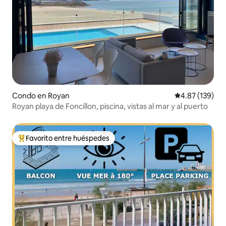
Condo en Royan
Calificación p
4.87 (139)
Royan playa de Foncillon, piscina, vistas al mar y al puerto
Favorito entre huéspedes
Favorito entre huéspedes preferido