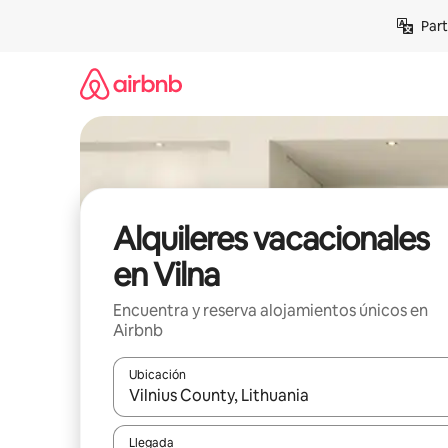
Omite
Part
el
contenido
Alquileres vacacionales
en Vilna
Encuentra y reserva alojamientos únicos en
Airbnb
Ubicación
Cuando los resultados estén disponibles, navega co
Llegada