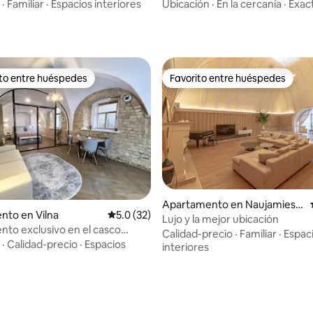
antiguo con estacionamiento 
·
Familiar
·
Espacios interiores
Ubicación
·
En la cercanía
·
Exac
gratuito
ito entre huéspedes
Favorito entre huéspedes
 entre huéspedes preferido
Favorito entre huéspedes
Apartamento en Naujamiesti
: 5.0 de 5, 17 reseñas
nto en Vilna
Calificación promedio: 5.0 de 5, 32 reseñas
5.0 (32)
s
Lujo y la mejor ubicación
to exclusivo en el casco
Calidad-precio
·
Familiar
·
Espac
·
Calidad-precio
·
Espacios
interiores