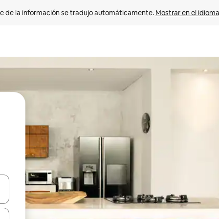
e de la información se tradujo automáticamente. 
Mostrar en el idioma
n las teclas de flecha hacia arriba y hacia abajo o explora con el tact