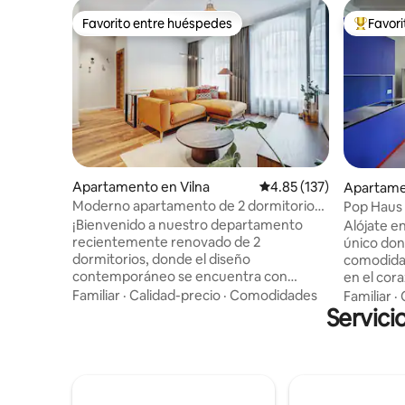
Favorito entre huéspedes
Favor
Favorito entre huéspedes
Favorito
Apartamento en Vilna
Calificación promedio: 
4.85 (137)
Apartame
Moderno apartamento de 2 dormitorios
Pop Haus 
en el casco antiguo de Domillion
¡Bienvenido a nuestro departamento
Alójate e
recientemente renovado de 2
único don
dormitorios, donde el diseño
comodidad
contemporáneo se encuentra con
en el cor
vibrantes toques de color! Ubicado en
los huéspe
Familiar
·
Calidad-precio
·
Comodidades
Familiar
·
Sopeno str 1, nuestro apartamento
Servici
comodidad y 
ofrece la mezcla perfecta de comodidad
pocos pas
contemporánea y encanto histórico.
boutiques 
Nuestro apartamento goza de una
antiguo a 
ubicación privilegiada a poca distancia a
apartamen
pie de las principales atracciones de
entusiasta