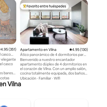
Apartame
Favorito entre huéspedes
Favorit
rido
Favorito entre huéspedes preferido
Favorit
Apartamen
horizonte
Despiérta
Vilna en
las vista
ciudad. D
terraza a
Calidad-
descansa 
apartame
totalmen
alificación promedio: 4.95 de 5, 351 reseñas
4.95 (351)
Apartamento en Vilna
Calificación promedio: 
4.95 (130)
y un aco
l casco
Ático panorámico de 4 dormitorios para
horizonte
8 personas en el casco antiguo
y elegante
Bienvenido a nuestro encantador
solitario
el casco
apartamento dúplex de 4 dormitorios en
acondicio
el corazón de Vilna. Con un amplio salón,
también 
s bares,
cocina totalmente equipada, dos baños y
comodida
 y un
un acogedor balcón, es tu refugio
cotas
Ubicación
·
Familiar
·
Wifi
 Vilna,
en Vilna
urbano perfecto. Déjate inspirar por el
drados
arte original y disfruta de las
equipada,
excepcionales vistas del castillo de
 MB/s), un
Gediminas, la colina de las tres cruces y
moda cama
las torres de iglesias centenarias.
Disfruta de la auténtica música de