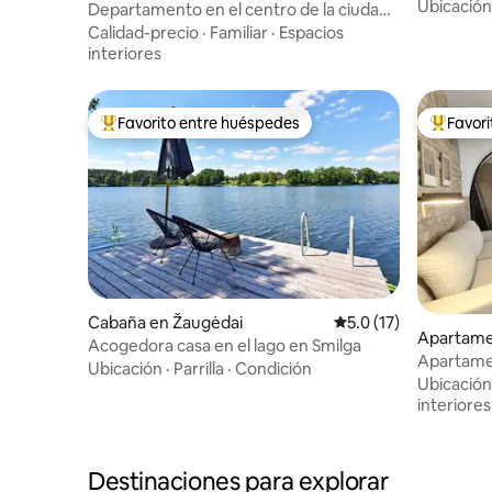
Ubicación
s
Departamento en el centro de la ciudad ·
Balcón con vista al parque ·
Calidad-precio
·
Familiar
·
Espacios
Estacionamiento gratuito
interiores
Favorito entre huéspedes
Favor
Favorito entre huéspedes preferido
Favorito
Cabaña en Žaugėdai
Calificación promedio
5.0 (17)
Apartame
Acogedora casa en el lago en Smilga
Apartamen
Ubicación
·
Parrilla
·
Condición
antiguo
Ubicación
interiores
Destinaciones para explorar