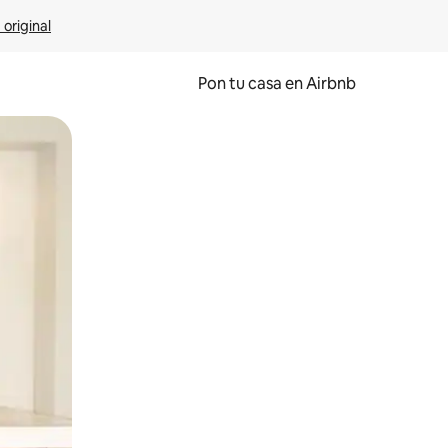
 original
Pon tu casa en Airbnb
o o desliza el dedo.