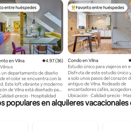
ito entre huéspedes
Favorito entre huéspedes
 entre huéspedes preferido
Favorito entre huéspedes prefe
4.85 de 5, 137 reseñas
Condo en Vilna
C
nto en Vilna
Calificación promedio: 4.97 de 5, 36 reseñas
4.97 (36)
Estudio único para viajeros en e
Vilnius
antiguo
Disfruta de este estudio único 
n un departamento de diseño
a solo unos pasos del corazón d
de el color se encuentra con la
antiguo de Vilna. Rodeado de
. Este loft vibrante y moderno
encantadores cafés, acogedore
azón de Vilna está diseñado para
un mercado de comida interior
des que aprecian el estilo, la
Ubicación
·
Calidad-precio
·
Mas
Calidad-precio
·
Hospitalidad
parque con excelentes vistas de
os populares en alquileres vacacionales 
un toque de lujo. Ubicado a
este estudio de 38 metros cua
os de cafeterías, restaurantes,
incluye una cocina totalmente 
y galerías de arte, con el casco
wifi de muy alta velocidad (500
la vuelta de la esquina, el
televisor con Netflix y una có
to es perfecto para
doble. Ubicado en un edificio patrimonial
s del diseño, parejas,