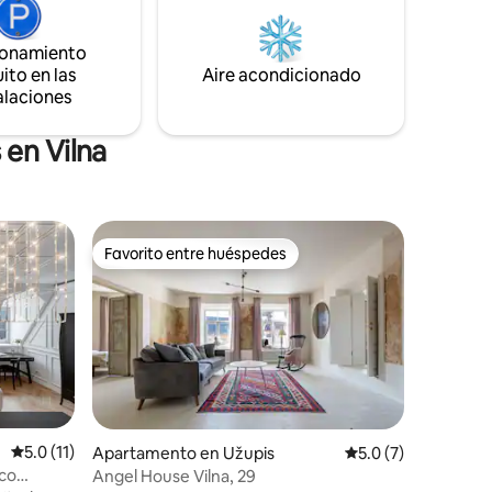
das de
campana de las iglesias históricas y
 y a 10
explora las vibrantes cafeterías, galerías,
ionamiento
tiendas y restaurantes justo a la vuelta de
ito en las
la esquina.
Aire acondicionado
alaciones
 en Vilna
Favorito entre huéspedes
Favorito entre huéspedes
Calificación promedio: 5.0 de 5, 11 reseñas
5.0 (11)
Apartamento en Užupis
Calificación promed
5.0 (7)
sco
Angel House Vilna, 29