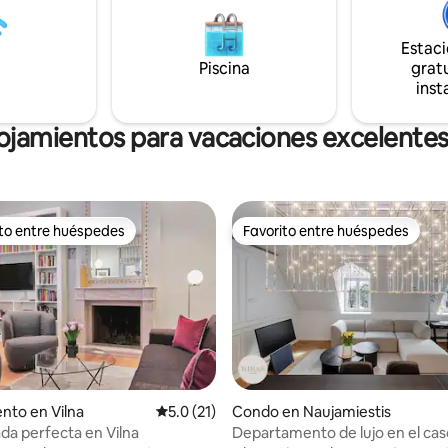
de 120 años, a solo cuatro para
res de fin de semana y viajeros
autobús del aeropuerto de Vilna
ios que buscan comodidad,
Estac
minutos a pie de la estación de
onveniencia en el centro de la
tren/autobús.
Vilna.
Piscina
gratu
inst
ojamientos para vacaciones excelentes
ito entre huéspedes
Favorito entre huéspedes
 entre huéspedes preferido
Favorito entre huéspedes
nto en Vilna
Calificación promedio: 5.0 de 5, 21 reseñas
5.0 (21)
Condo en Naujamiestis
da perfecta en Vilna
Departamento de lujo en el ca
 4.95 de 5, 40 reseñas