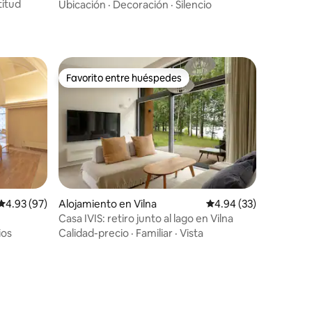
reservado
titud
Ubicación
·
Decoración
·
Silencio
Favorito entre huéspedes
Favorito entre huéspedes
Calificación promedio: 4.93 de 5, 97 reseñas
4.93 (97)
Alojamiento en Vilna
Calificación promedio:
4.94 (33)
Casa IVIS: retiro junto al lago en Vilna
ios
Calidad-precio
·
Familiar
·
Vista