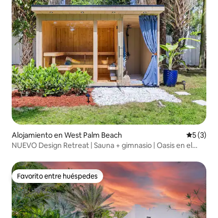
Alojamiento en West Palm Beach
Calificac
5 (3)
NUEVO Design Retreat | Sauna + gimnasio | Oasis en el
patio trasero
Favorito entre huéspedes
Favorito entre huéspedes