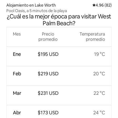
Alojamiento en Lake Worth
Calificación p
4.96 (82)
Pool Oasis, a 5 minutos de la playa
¿Cuál es la mejor época para visitar West
Palm Beach?
Mes
Precio
Temperatura
promedio
promedio
Ene
$195 USD
19 °C
Feb
$219 USD
20 °C
Mar
$231 USD
22 °C
Abr
$173 USD
24 °C