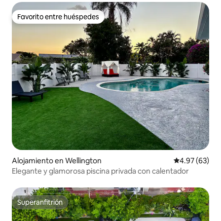
Favorito entre huéspedes
Favorito entre huéspedes
Alojamiento en Wellington
Calificación p
4.97 (63)
Elegante y glamorosa piscina privada con calentador
Superanfitrión
Superanfitrión