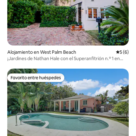
Alojamiento en West Palm Beach
Calificac
5 (6)
¡Jardines de Nathan Hale con el Superanfitrión n.º 1 en
WPB!
Favorito entre huéspedes
Favorito entre huéspedes