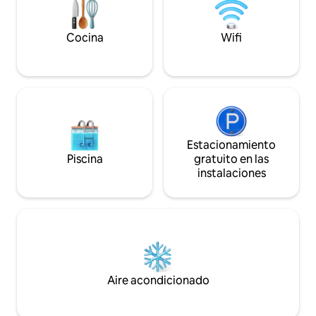
cuenta con 2 cama
cafés, restaurantes y del Museo Norton.
inflable, lo que o
A pocos minutos de playas, campos de
privacidad y un en
golf y un parque familiar con canchas de
Cocina
Wifi
primer nivel.
tenis y nuevas canchas de pickleball.
Ideal para familias o estancias de
negocios.
Estacionamiento
Piscina
gratuito en las
instalaciones
Aire acondicionado