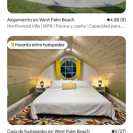
Alojamiento en West Palm Beach
Calificación 
4.88 (8)
Northwood Villa | WPB | Piscina y casita | Capacidad para 6
personas
Favorito entre huéspedes
Favorito entre huéspedes preferido
Casa de huéspedes en West Palm Beach
Calificaci
5 (27)