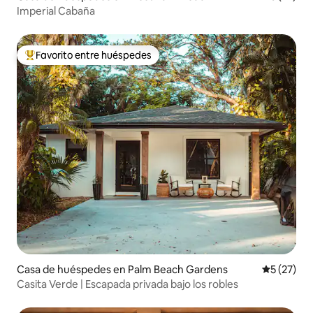
Imperial Cabaña
Favorito entre huéspedes
Favorito entre huéspedes preferido
Casa de huéspedes en Palm Beach Gardens
Calificaci
5 (27)
Casita Verde | Escapada privada bajo los robles