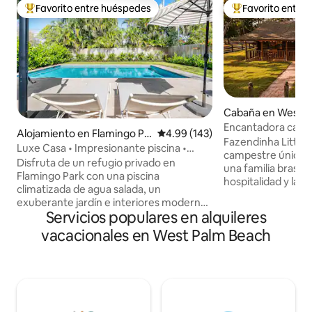
Favorito entre huéspedes
Favorito entre
Favorito entre huéspedes preferido
Favorito entre hu
Cabaña en West P
Encantadora caba
Alojamiento en Flamingo Pa
Calificación promedio: 4.99 de 5
4.99 (143)
con piscina y anim
Fazendinha Little 
rk
Luxe Casa • Impresionante piscina •
campestre único y
Cerca de la playa y del centro de la
Disfruta de un refugio privado en
una familia brasil
ciudad
Flamingo Park con una piscina
hospitalidad y las 
climatizada de agua salada, un
significativas. Ro
exuberante jardín e interiores modernos
animales encantado
Servicios populares en alquileres
y luminosos. Esta casa histórica
relajarse y a recon
renovada ofrece una elegante cocina
vacacionales en West Palm Beach
Disfrute de días tr
italiana, cómodas áreas de estar y
de una acogedora 
comedor, WiFi rápido, TV inteligente y
de la paz bajo las e
barra de sonido Sonos. Las cómodas
fogata al aire lib
camas con ventilador de techo en cada
únicos en la granj
habitación garantizan noches de
capacidad para ha
descanso. A poca distancia a pie de