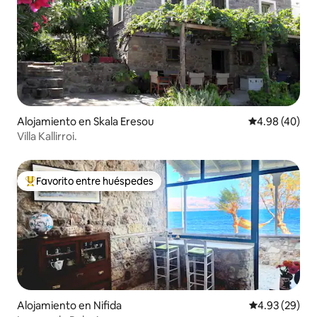
Alojamiento en Skala Eresou
Calificación p
4.98 (40)
Villa Kallirroi.
Favorito entre huéspedes
Favorito entre huéspedes preferido
Alojamiento en Nifida
Calificación p
4.93 (29)