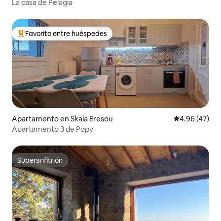
La casa de Pelagia
Favorito entre huéspedes
Favorito entre huéspedes preferido
Apartamento en Skala Eresou
Calificación 
4.96 (47)
Apartamento 3 de Popy
Superanfitrión
Superanfitrión