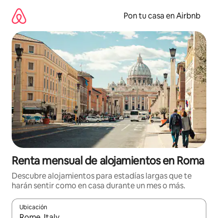
Omite
el
Pon tu casa en Airbnb
contenido
Renta mensual de alojamientos en Roma
Descubre alojamientos para estadías largas que te
harán sentir como en casa durante un mes o más.
Ubicación
Cuando los resultados estén disponibles, navega con las teclas d