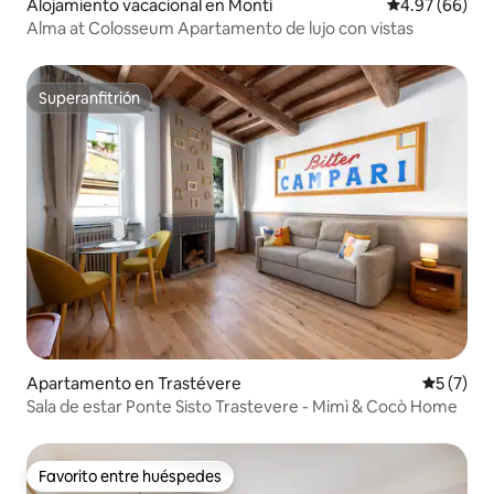
Alojamiento vacacional en Monti
Calificación p
4.97 (66)
Alma at Colosseum Apartamento de lujo con vistas
Superanfitrión
Superanfitrión
Apartamento en Trastévere
Calificac
5 (7)
Sala de estar Ponte Sisto Trastevere - Mimì & Cocò Home
Favorito entre huéspedes
Favorito entre huéspedes