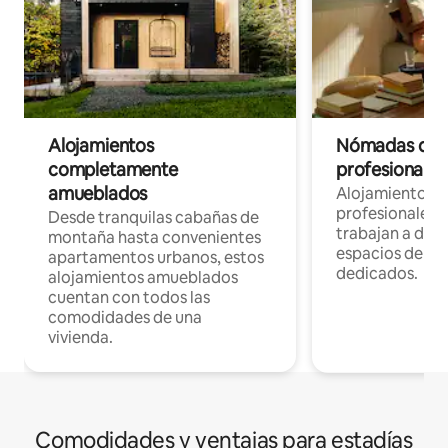
Alojamientos
Nómadas digit
completamente
profesionales 
amueblados
Alojamientos 
profesionales 
Desde tranquilas cabañas de
trabajan a dist
montaña hasta convenientes
espacios de tr
apartamentos urbanos, estos
dedicados.
alojamientos amueblados
cuentan con todos las
comodidades de una
vivienda.
Comodidades y ventajas para estadías