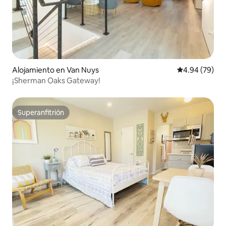
Alojamiento en Van Nuys
Calificación p
4.94 (79)
¡Sherman Oaks Gateway!
Superanfitrión
Superanfitrión