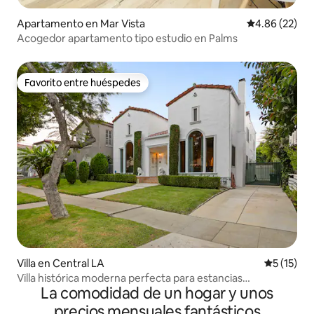
Apartamento en Mar Vista
Calificación p
4.86 (22)
Acogedor apartamento tipo estudio en Palms
Favorito entre huéspedes
Favorito entre huéspedes
Villa en Central LA
Calificaci
5 (15)
Villa histórica moderna perfecta para estancias
La comodidad de un hogar y unos
prolongadas
precios mensuales fantásticos