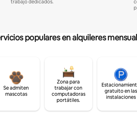
trabajo dedicados.
c
p
rvicios populares en alquileres mensua
Zona para
Estacionamien
Se admiten
trabajar con
gratuito en la
mascotas
computadoras
instalaciones
portátiles.