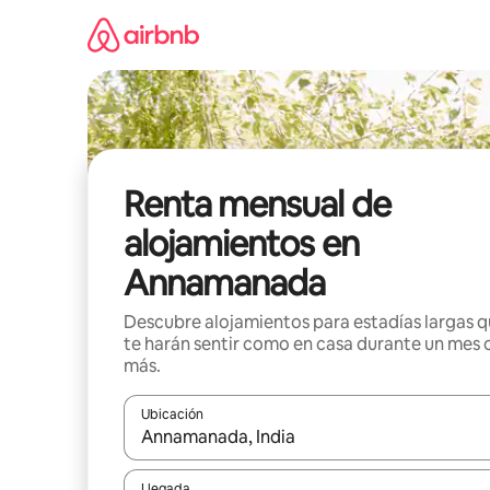
Omite
el
contenido
Renta mensual de
alojamientos en
Annamanada
Descubre alojamientos para estadías largas 
te harán sentir como en casa durante un mes 
más.
Ubicación
Cuando los resultados estén disponibles, navega co
Llegada