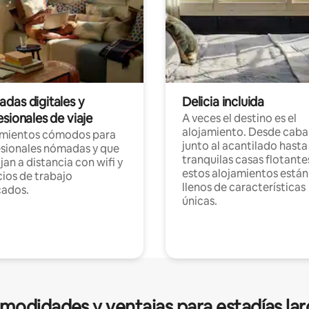
das digitales y
Delicia incluida
sionales de viaje
A veces el destino es el
alojamiento. Desde caba
amientos cómodos para
junto al acantilado hasta
sionales nómadas y que
tranquilas casas flotante
jan a distancia con wifi y
estos alojamientos están
ios de trabajo
llenos de características
cados.
únicas.
modidades y ventajas para estadías lar