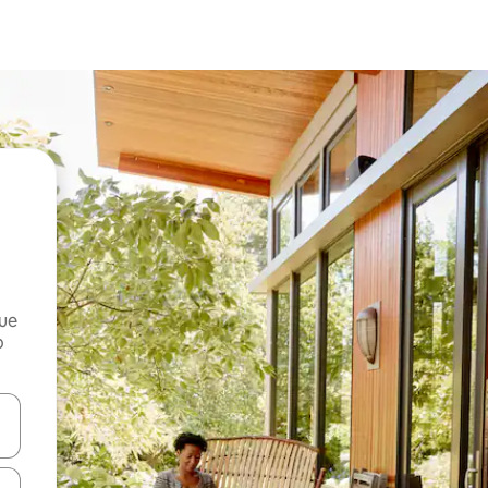
que
o
n las teclas de flecha hacia arriba y hacia abajo o explora con el tact