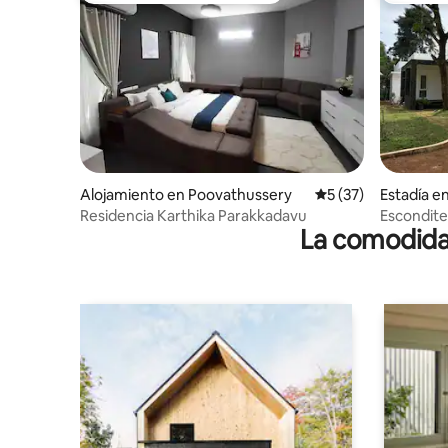
Alojamiento en Poovathussery
Calificación promed
5 (37)
Estadía e
Residencia Karthika Parakkadavu
Escondite
La comodidad