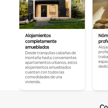
Alojamientos
Nóma
completamente
profe
amueblados
Aloj
profe
Desde tranquilas cabañas de
traba
montaña hasta convenientes
espac
apartamentos urbanos, estos
dedi
alojamientos amueblados
cuentan con todos las
comodidades de una
vivienda.
Co