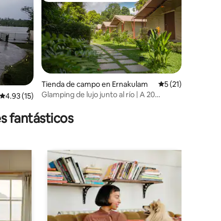
Tienda de campo en Ernakulam
Calificación prome
5 (21)
Glamping de lujo junto al río | A 20
Calificación promedio: 4.93 de 5, 15 reseñas
4.93 (15)
minutos del aeropuerto
s fantásticos