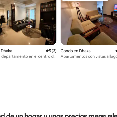
 Dhaka
Calificación promedio: 5 de 5, 3 reseñas
5 (3)
Condo en Dhaka
 departamento en el centro de
Apartamentos con vistas al lag
a Paltan | Wifi + aire
Gulsham
onado
 4.78 de 5, 32 reseñas
 de un hogar y unos precios mensuale