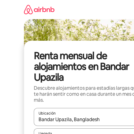
Omite
el
contenido
Renta mensual de
alojamientos en Bandar
Upazila
Descubre alojamientos para estadías largas 
te harán sentir como en casa durante un mes 
más.
Ubicación
Cuando los resultados estén disponibles, navega co
Llegada