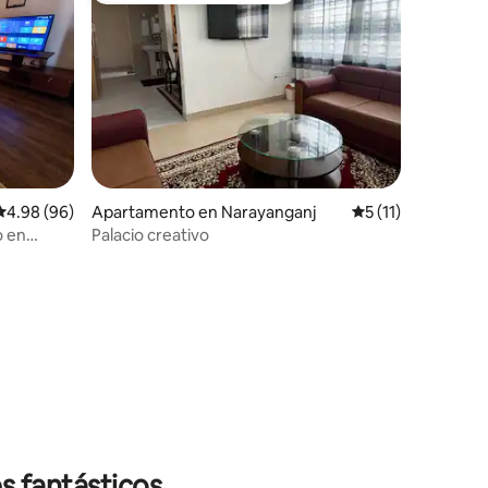
Calificación promedio: 4.98 de 5, 96 reseñas
4.98 (96)
Apartamento en Narayanganj
Calificación prome
5 (11)
o en
Palacio creativo
s fantásticos