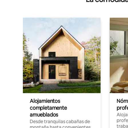
Alojamientos
Nóma
completamente
profe
amueblados
Aloj
profe
Desde tranquilas cabañas de
traba
montaña hasta convenientes