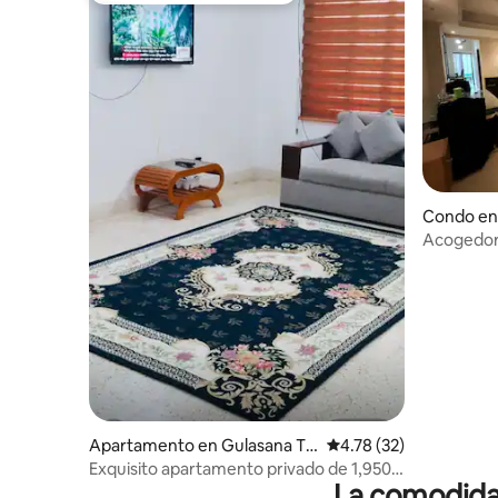
Condo en
Acogedor
Daca | Nay
acondici
Apartamento en Gulasana Th
Calificación promedio:
4.78 (32)
ana
Exquisito apartamento privado de 1,950
La comodidad
pies cuadrados enBanani