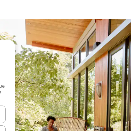
que
o
n las teclas de flecha hacia arriba y hacia abajo o explora con el tact