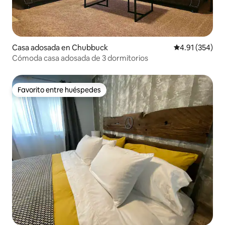
Casa adosada en Chubbuck
Calificación p
4.91 (354)
Cómoda casa adosada de 3 dormitorios
Favorito entre huéspedes
Favorito entre huéspedes