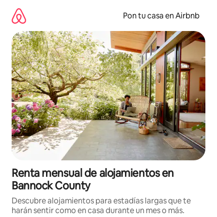
Omite
el
Pon tu casa en Airbnb
contenido
Renta mensual de alojamientos en
Bannock County
Descubre alojamientos para estadías largas que te
harán sentir como en casa durante un mes o más.