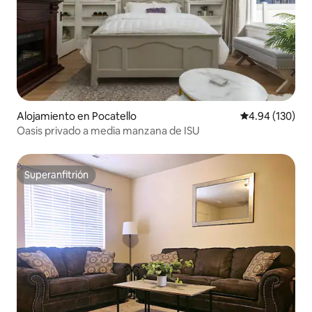
Alojamiento en Pocatello
Calificación pr
4.94 (130)
Oasis privado a media manzana de ISU
Superanfitrión
Superanfitrión