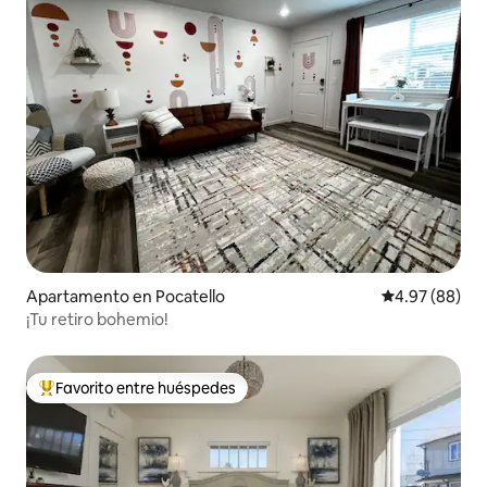
Apartamento en Pocatello
Calificación p
4.97 (88)
¡Tu retiro bohemio!
Favorito entre huéspedes
Favorito entre huéspedes preferido