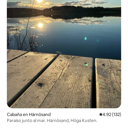
Cabaña en Härnösand
Calificación p
4.92 (132)
Paraíso junto al mar. Härnösand, Höga Kusten.