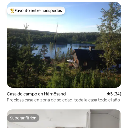
Favorito entre huéspedes
Favorito entre huéspedes preferido
Casa de campo en Härnösand
Calificaci
5 (34)
Preciosa casa en zona de soledad, toda la casa todo el año
Superanfitrión
Superanfitrión