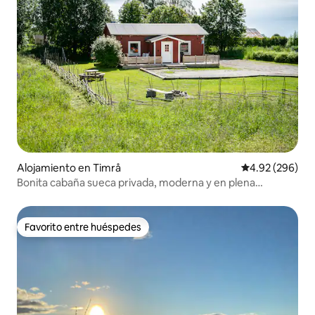
Alojamiento en Timrå
Calificación pr
4.92 (296)
Bonita cabaña sueca privada, moderna y en plena
naturaleza
Favorito entre huéspedes
Favorito entre huéspedes