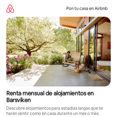
Omite
el
Pon tu casa en Airbnb
contenido
Renta mensual de alojamientos en
Barsviken
Descubre alojamientos para estadías largas que te
harán sentir como en casa durante un mes o más.