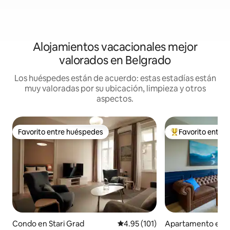
Alojamientos vacacionales mejor
valorados en Belgrado
Los huéspedes están de acuerdo: estas estadías están
muy valoradas por su ubicación, limpieza y otros
aspectos.
Favorito entre huéspedes
Favorito entre
Favorito entre huéspedes
Favorito entre hu
Condo en Stari Grad
Calificación promedio: 4.95 de 5
4.95 (101)
Apartamento en B