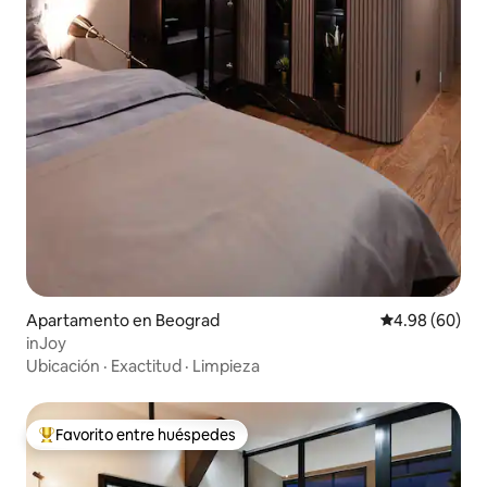
Apartamento en Beograd
Calificación p
4.98 (60)
inJoy
Ubicación
·
Exactitud
·
Limpieza
Favorito entre huéspedes
Favorito entre huéspedes preferido