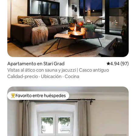
Apartamento en Stari Grad
Calificación p
4.94 (97)
Vistas al ático con sauna y jacuzzi | Casco antiguo
Calidad-precio
·
Ubicación
·
Cocina
Favorito entre huéspedes
Favorito entre huéspedes preferido