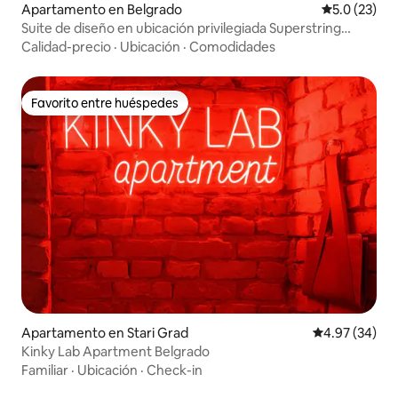
Apartamento en Belgrado
Calificación
5.0 (23)
Suite de diseño en ubicación privilegiada Superstring
Home
Calidad-precio
·
Ubicación
·
Comodidades
Favorito entre huéspedes
Favorito entre huéspedes
Apartamento en Stari Grad
Calificación p
4.97 (34)
Kinky Lab Apartment Belgrado
Familiar
·
Ubicación
·
Check-in