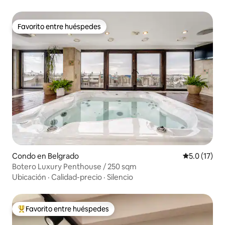
Favorito entre huéspedes
Favorito entre huéspedes
Condo en Belgrado
Calificación
5.0 (17)
Botero Luxury Penthouse / 250 sqm
Ubicación
·
Calidad-precio
·
Silencio
Favorito entre huéspedes
Favorito entre huéspedes preferido