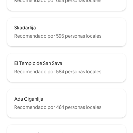
Recomendado por 653 personas locales
- Lavavajillas - Fogones - Utensilios -
Cuchillos - Ollas - Sartenes La mesa de
comedor se encuentra en la cocina y
puede acomodar de 4 a 6 personas.
Skadarlija
Recomendado por 595 personas locales
El Templo de San Sava
Recomendado por 584 personas locales
Ada Ciganlija
Recomendado por 464 personas locales