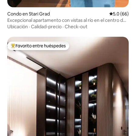
Condo en Stari Grad
Calificación
5.0 (66)
Excepcional apartamento con vistas al río en el centro de
la ciudad
Ubicación
·
Calidad-precio
·
Check-out
Favorito entre huéspedes
Favorito entre huéspedes preferido