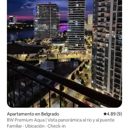
Apartamento en Belgrado
Calificación 
4.89 (9)
BW Premium Aqua | Vista panorámica al río y al puente
Familiar
·
Ubicación
·
Check-in