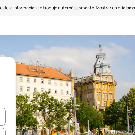
e de la información se tradujo automáticamente. 
Mostrar en el idioma
n las teclas de flecha hacia arriba y hacia abajo o explora con el tact