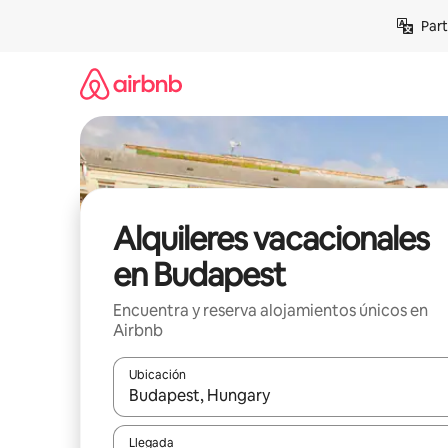
Omite
Part
el
contenido
Alquileres vacacionales
en Budapest
Encuentra y reserva alojamientos únicos en
Airbnb
Ubicación
Cuando los resultados estén disponibles, navega co
Llegada