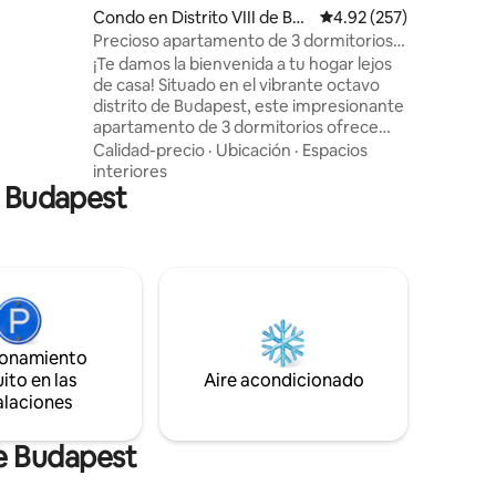
Condo en Distrito VIII de Bu
Calificación promedio: 
4.92 (257)
utos a pie
dapest
ento
Precioso apartamento de 3 dormitorios
aciones
con un diseño único
¡Te damos la bienvenida a tu hogar lejos
ares,
de casa! Situado en el vibrante octavo
Que tengas
distrito de Budapest, este impresionante
diviertas.
apartamento de 3 dormitorios ofrece
una combinación perfecta de elegancia
Calidad-precio
·
Ubicación
·
Espacios
moderna y comodidad acogedora. Con
interiores
n Budapest
interiores bellamente diseñados y una
ubicación céntrica, estarás a pocos pasos
de lugares emblemáticos, cafeterías de
moda y excelente transporte público. Ya
sea que estés aquí para una aventura en
la ciudad o una escapada relajante, este
elegante espacio es el punto de partida
perfecto para tu experiencia en
ionamiento
Budapest.
ito en las
Aire acondicionado
alaciones
de Budapest