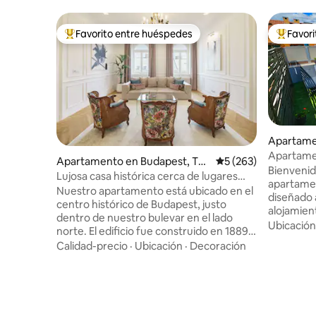
Favorito entre huéspedes
Favor
Favorito entre huéspedes preferido
Favorito
Apartame
Apartamen
Apartamento en Budapest, Ter
Calificación promedi
5 (263)
Toscana +
Bienvenid
ézváros
Lujosa casa histórica cerca de lugares
apartamen
emblemáticos del centro
Nuestro apartamento está ubicado en el
diseñado a
centro histórico de Budapest, justo
alojamien
dentro de nuestro bulevar en el lado
que valor
Ubicación
norte. El edificio fue construido en 1889 y
caracterís
ahora está en buenas condiciones. El
Calidad-precio
·
Ubicación
·
Decoración
balcón con
apartamento tiene la más alta calidad en
tumbonas 
cada detalle. Equipamiento: Wifi de alta
complejo 
velocidad, TV Samsung Smart SUHD de
incluidas 
65 pulgadas (Netflix, Youtube), canales
horas, y c
de cable de alta definición, lavadora,