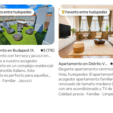
ito entre huéspedes
Favorito entre huéspedes
 entre huéspedes preferido
Favorito entre huéspedes prefe
nto en Budapest IX.
Calificación promedio: 5 de 5, 176 reseñas
5 (176)
to con terraza y jacuzzi en
o: 5 de 5, 263 reseñas
 Aparcamiento gratuito
o a nuestro acogedor
Apartamento en Distrito V d
C
to en un complejo residencial
e Budapest
Elegante apartamento céntrico
l estilo italiano. Este
Parlamento
Hola, huéspedes: El apartamento Leo, un
to es perfecto para aquellos
acogedor apartamento familiar
an la paz y la comodidad. La
·
Familiar
·
Jacuzzi
renovado de tamaño mediano (
tica principal es un amplio
con aire acondicionado y TV de
 jacuzzi, ducha al aire libre,
pulgadas, te espera si planeas 
Calidad-precio
·
Familiar
·
Limpi
y zona de comedor. El
nuestra hermosa ciudad de Bu
está rodeado de tiendas,
descubrir algunos lugares inte
las que están abiertas las 24
en los alrededores, refrescarte
afeterías. La práctica ubicación
relajarte con estilo. Te vas a h