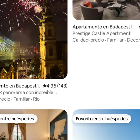
 4.92 de 5, 12 reseñas
Apartamento en Budapest I.
Prestige Castle Apartment
Calidad-precio
·
Familiar
·
Decor
to en Budapest I.
Calificación promedio: 4.96 de 5, 143 reseñas
4.96 (143)
 panorama con increíble
 la azotea junto al Danubio
recio
·
Familiar
·
Río
 entre huéspedes
Favorito entre huéspedes
 entre huéspedes
Favorito entre huéspedes