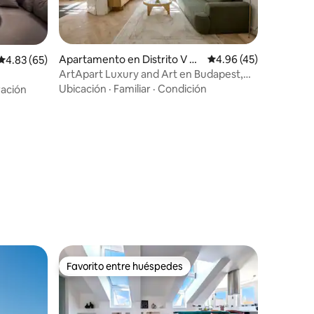
Apartamento en Distrito V de
Calificación promedio:
4.96 (45)
Calificación promedio: 4.83 de 5, 65 reseñas
4.83 (65)
Budapest
ArtApart Luxury and Art en Budapest,
apartamento A2
Ubicación
·
Familiar
·
Condición
ación
Favorito entre huéspedes
Favorito entre huéspedes