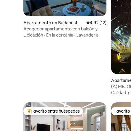
Apartamento en Budapest I.
Calificación promedio:
4.92 (12)
Acogedor apartamento con balcón y
vista al Parlamento
Ubicación
·
En la cercanía
·
Lavandería
Apartamen
(A) MEJOR
terraza en
Calidad-p
Favorito entre huéspedes
Favorito
Favorito entre huéspedes preferido
Favorito