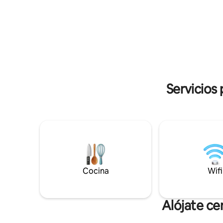
ofrece fác
secadora, plancha, tendedero. Sistema
lo que te
de aire acondicionado de alta gama.
cualquier
Cocina: Microondas, fogones, placa de
apartamen
inducción, lavavajillas,
la ciudad.
nevera/congelador, cafetera Nespresso
con cápsulas gratuitas, calentador de
agua, tostadora, utensilios de cocina,
cubiertos, platos y vasos. Baños:
Secadores de pelo, toallas, jabón líquido.
Servicios
Dormitorios: TV por cable, TV Samsung
Smart de 40 pulgadas (Netflix, Youtube),
ropa de cama de alta calidad, cómodas
camas Springbox. Estamos abiertos a
cumplir con peticiones especiales.
Cuando llegues a la dirección te estaré
esperando en la entrada principal del
edificio y te ayudaré con tu equipaje. A
continuación, te explicaré lo más
Cocina
Wifi
importante sobre el apartamento, los
alrededores y la ciudad. También puedo
ayudarte con el transporte desde y hacia
Alójate ce
el aeropuerto o la estación de tren. Estoy
de servicio las 24 horas cuando tengo