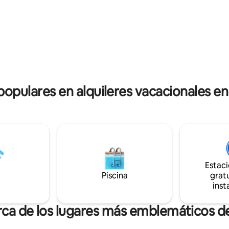
il acceso al transporte público,
el corazón de la ciudad, a 3 min
 permite llegar rápidamente a
del Parlamento. En el apartam
 punto de la ciudad. Nuestro
encontrarás algunas recomend
to es tu acogedor refugio en
sobre nuestros restaurantes, b
balnearios y clubes favoritos. 
una excelente estadía y que te 
 populares en alquileres vacacionales e
Estac
Piscina
gratu
inst
rca de los lugares más emblemáticos 