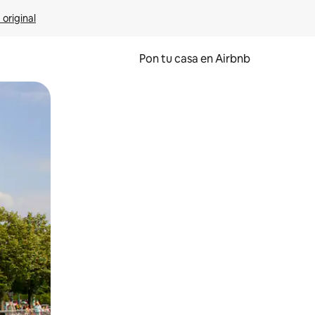
 original
Pon tu casa en Airbnb
o o desliza el dedo.