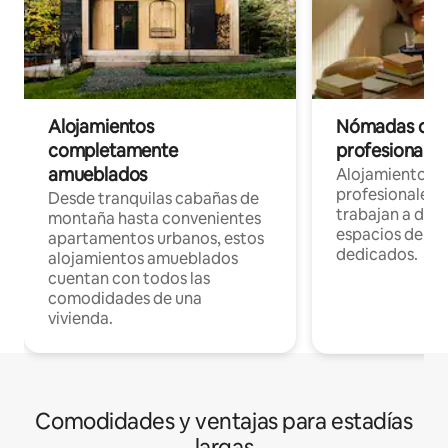
Alojamientos
Nómadas digit
completamente
profesionales 
amueblados
Alojamientos 
profesionales 
Desde tranquilas cabañas de
trabajan a dist
montaña hasta convenientes
espacios de tr
apartamentos urbanos, estos
dedicados.
alojamientos amueblados
cuentan con todos las
comodidades de una
vivienda.
Comodidades y ventajas para estadías
largas