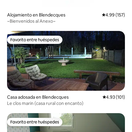
Alojamiento en Blendecques
Calificación p
4.99 (157)
~Bienvenidos al Anexo~
Favorito entre huéspedes
Favorito entre huéspedes
Casa adosada en Blendecques
Calificación p
4.93 (101)
Le clos marin (casa rural con encanto)
Favorito entre huéspedes
Favorito entre huéspedes