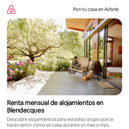
Omite
el
Pon tu casa en Airbnb
contenido
Renta mensual de alojamientos en
Blendecques
Descubre alojamientos para estadías largas que te
harán sentir como en casa durante un mes o más.