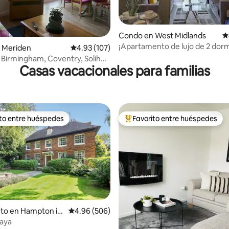
Condo en West Midlands
C
¡Apartamento de lujo de 2 dorm
4.95 de 5, 106 reseñas
 Meriden
Calificación promedio: 4.93 de 5, 107 reseñas
4.93 (107)
el centro de Birmingham!
 Birmingham, Coventry, Solihull,
Casas vacacionales para familias
ito entre huéspedes
Favorito entre huéspedes
 entre huéspedes preferido
Favorito entre huéspedes prefe
nto en Hampton in
Calificación promedio: 4.96 de 5, 506 reseñas
4.96 (506)
haya