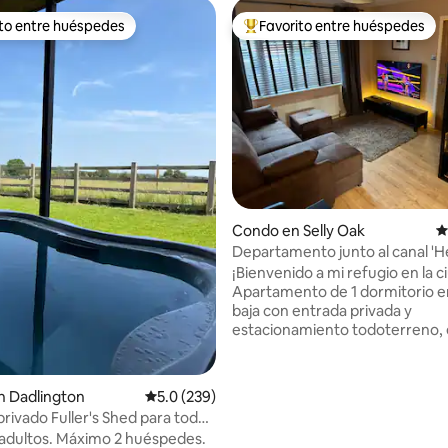
ito entre huéspedes
Favorito entre huéspedes
 entre huéspedes preferido
Favorito entre huéspedes prefe
 4.9 de 5, 131 reseñas
Condo en Selly Oak
C
Departamento junto al canal 'H
Rest' con estacionamiento
¡Bienvenido a mi refugio en la c
Apartamento de 1 dormitorio en
baja con entrada privada y
estacionamiento todoterreno, 
tranquila y frondosa zona de Bo
conveniente para B'ham Uni y 
Hospital. Los bares y restaurantes de
n Dadlington
Calificación promedio: 5.0 de 5, 239 reseñas
5.0 (239)
Stirchley están a pocos minutos 
 privado Fuller's Shed para todo
igual que los servicios de autob
ima
 adultos. Máximo 2 huéspedes.
la ciudad. O bien, relájate en tu