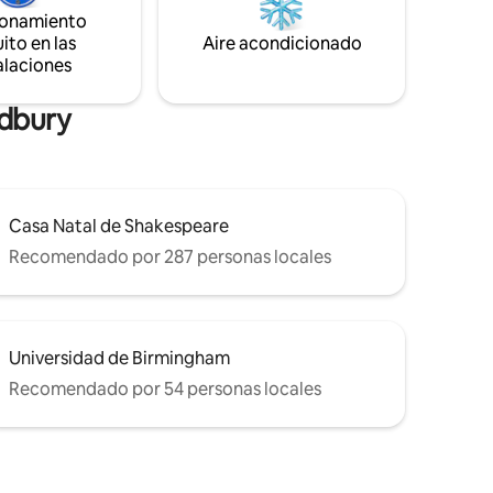
un pub restaurante gourmet donde
ionamiento
podrás disfrutar de un desayuno inglés
ito en las
Aire acondicionado
completo, una comida de tres platos o un
alaciones
increíble asado de domingo. Hay un
parque enfrente y campos circundantes.
adbury
Casa Natal de Shakespeare
Recomendado por 287 personas locales
Universidad de Birmingham
Recomendado por 54 personas locales