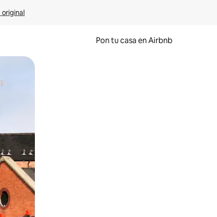
 original
Pon tu casa en Airbnb
o o desliza el dedo.