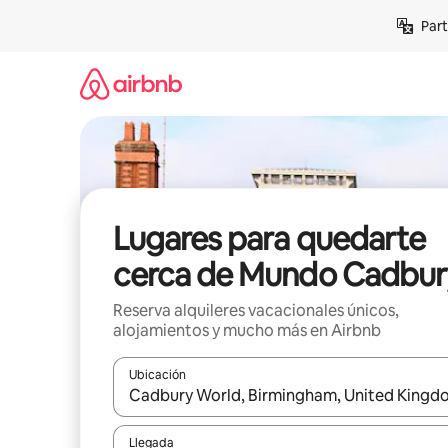
Omite
Part
el
contenido
Lugares para quedarte
cerca de Mundo Cadbur
Reserva alquileres vacacionales únicos,
alojamientos y mucho más en Airbnb
Ubicación
Cuando los resultados estén disponibles, navega co
Llegada