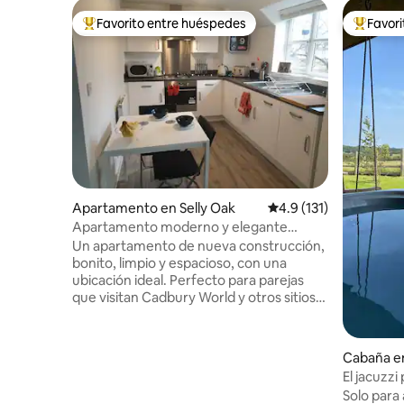
Favorito entre huéspedes
Favor
Favorito entre huéspedes preferido
Favorito
Apartamento en Selly Oak
Calificación promedio:
4.9 (131)
Apartamento moderno y elegante
perfectamente ubicado.
Un apartamento de nueva construcción,
bonito, limpio y espacioso, con una
ubicación ideal. Perfecto para parejas
que visitan Cadbury World y otros sitios
locales, jóvenes profesionales que se
desplazan al centro de la ciudad o
familiares de estudiantes que estudian
Cabaña e
en la Universidad de Birmingham.
El jacuzzi
Características: - Amplia cocina/sala de
tipo de cl
Solo para
estar. - Estética elegante. - Dormitorio