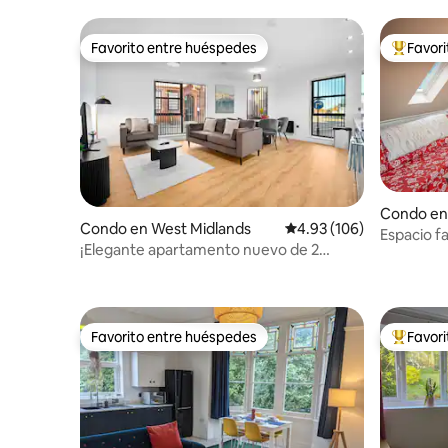
Favorito entre huéspedes
Favor
Favorito entre huéspedes
Favorito
Condo en
Condo en West Midlands
Calificación promedio: 
4.93 (106)
Espacio f
¡Elegante apartamento nuevo de 2
campiña g
camas en Jewellery Quarter!
Favorito entre huéspedes
Favor
Favorito entre huéspedes
Favorito