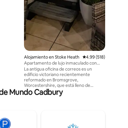
tos
lejar
se
lo que
recto
Alojamiento en Stoke Heath
Calificación promedio: 
4.99 (518)
Apartamento de lujo inmaculado con
jacuzzi privado
La antigua oficina de correos es un
edificio victoriano recientemente
reformado en Bromsgrove,
Worcestershire, que está lleno de
a de Mundo Cadbury
historia. El nuevo jardín secreto con
bañera de hidromasaje privada, estufa
de leña, comedor al aire libre e
iluminación ambiental ofrece el lugar
perfecto para que las parejas se relajen y
desconecten. Hay varios pubs y
restaurantes excelentes cerca, incluido