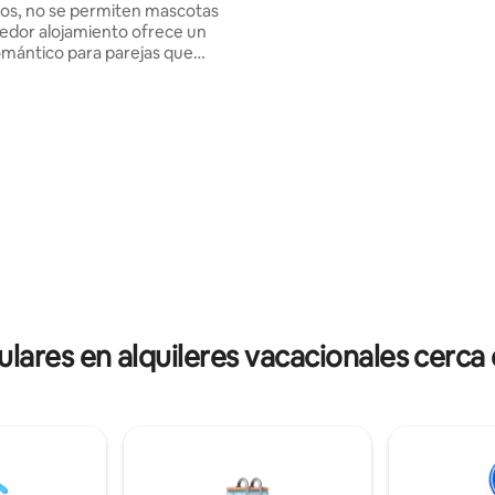
os, no se permiten mascotas
zona lateral del canal con asien
edor alojamiento ofrece un
cubiertos. Como anfitrión, he
omántico para parejas que
seleccionado el espacio para ref
ajarse en paz. El lujoso interior
Birmingham y el apartamento 
ñado para impresionar y ofrece
administra personalmente, por 
comodidades. En el exterior, la
siempre estarás en contacto di
bierta tiene un jacuzzi privado,
conmigo.
o, una regadera al aire libre
caliente y un comedor donde
sar y relajarte. Ya sea que
ntemplar las estrellas, pasear o
 este es el lugar tranquilo ideal
sionantes puestas de sol y
a campiña ondulada, caballos,
lpacas.
ares en alquileres vacacionales cerc