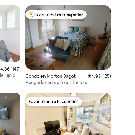
Favorito entre huéspedes
Favorito entre huéspedes preferido
alificación promedio: 4.86 de 5, 147 reseñas
4.86 (147)
e lujo de
Condo en Morton Bagot
Calificación promedio: 
4.93 (125)
Acogedor estudio rural anexo
Favorito entre huéspedes
Favorito entre huéspedes