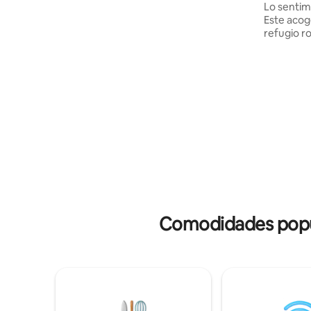
Lo sentim
doble. - Plaza de aparcamiento
Este acog
dedicada directamente debajo del
refugio r
apartamento en un aparcamiento
desean rel
privado y bien iluminado. - A 10 minutos
está dise
a pie de la estación de tren. - A 5
todas las 
minutos en coche de la Universidad de
terraza cu
Bham. - A 4 minutos en coche de
un columpi
Cadbury World.
con agua 
puedes descan
quieras co
relajarte,
con impre
vistas a l
ovejas y a
Comodidades popul