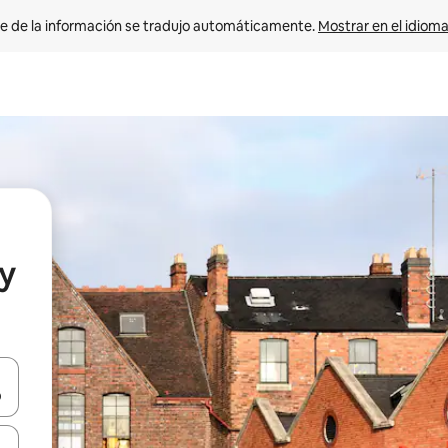
e de la información se tradujo automáticamente. 
Mostrar en el idioma
y
n las teclas de flecha hacia arriba y hacia abajo o explora con el tact