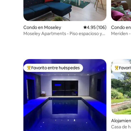
Condo en Moseley
Calificación promedio: 
4.95 (106)
Condo en
Moseley Apartments - Piso espacioso y
Meriden -
moderno
NEC 6 m
Favorito entre huéspedes
Favor
Favorito entre huéspedes preferido
Favorito
Alojamie
Arden
Casa de 