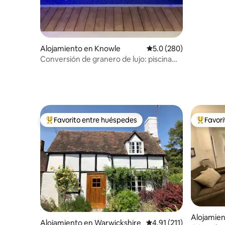
Alojamiento en Knowle
Calificación promedio:
5.0 (280)
Conversión de granero de lujo: piscina
cubierta, gimnasio y jacuzzi
Favorito entre huéspedes
Favor
Favorito entre huéspedes preferido
Favorito
Alojamien
Alojamiento en Warwickshire
Calificación promedio: 
4.91 (211)