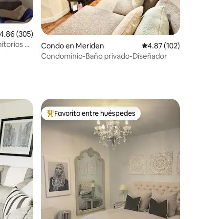
alificación promedio: 4.86 de 5, 305 reseñas
4.86 (305)
itorios en
Condo en Meriden
Calificación promedio: 
4.87 (102)
Condominio-Baño privado-Diseñador
Favorito entre huéspedes
rido
Favorito entre huéspedes preferido