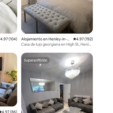
alificación promedio: 4.97 de 5, 104 reseñas
4.97 (104)
Alojamiento en Henley-in-Ar
Calificación promedio: 
4.97 (192)
den
Casa de lujo georgiana en High St, Henley
-2 camas/4 personas
Superanfitrión
rido
Superanfitrión
Calificación promedio: 4.97 de 5, 86 reseñas
4.97 (86)