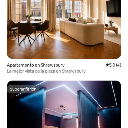
Apartamento en Shrewsbury
Calificació
5.0 (4)
La mejor vista de la plaza en Shrewsbury.
Superanfitrión
Superanfitrión