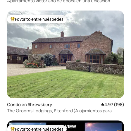
Apartamento victoriano de época en una ubicación
tranquila.
Favorito entre huéspedes
Favorito entre huéspedes preferido
Condo en Shrewsbury
Calificación pr
4.97 (198)
The Grooms Lodgings, Pitchford (Alojamientos para
novios)
Favorito entre huéspedes