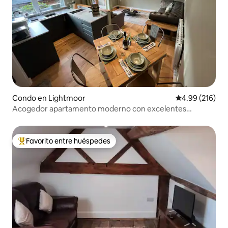
Condo en Lightmoor
Calificación pr
4.99 (216)
Acogedor apartamento moderno con excelentes
conexiones.
Favorito entre huéspedes
Favorito entre huéspedes preferido