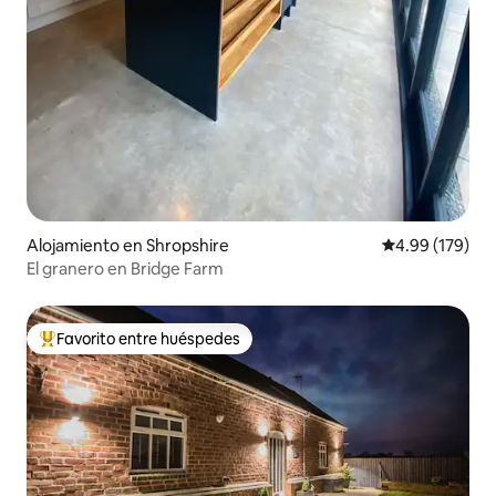
Alojamiento en Shropshire
Calificación pr
4.99 (179)
El granero en Bridge Farm
Favorito entre huéspedes
Favorito entre huéspedes preferido