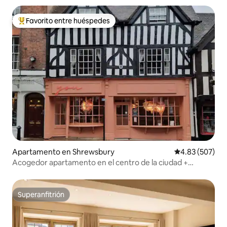
Favorito entre huéspedes
Favorito entre huéspedes preferido
Apartamento en Shrewsbury
Calificación pr
4.83 (507)
Acogedor apartamento en el centro de la ciudad +
estacionamiento gratuito cerca
Superanfitrión
Superanfitrión