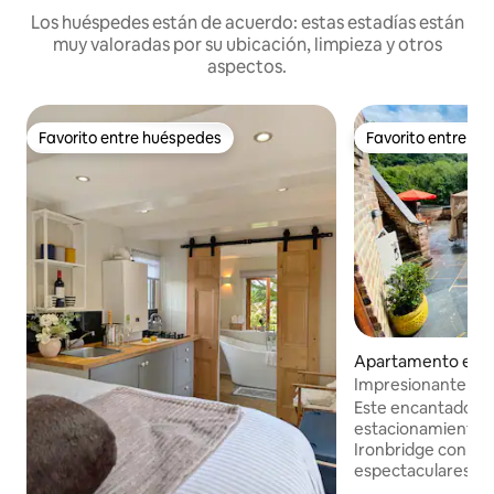
Los huéspedes están de acuerdo: estas estadías están
muy valoradas por su ubicación, limpieza y otros
aspectos.
Favorito entre huéspedes
Favorito entre h
Favorito entre huéspedes
Favorito entre h
Apartamento en I
Impresionante ap
enorme terraza co
Este encantador 
hierro.
estacionamiento e
Ironbridge con las
espectaculares del
orientado al sur ta