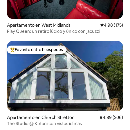
Apartamento en West Midlands
Calificación p
4.98 (175)
Play Queen: un retiro lúdico y único con jacuzzi
Favorito entre huéspedes
Favorito entre huéspedes preferido
Apartamento en Church Stretton
Calificación pr
4.89 (206)
The Studio @ Kutani con vistas idílicas