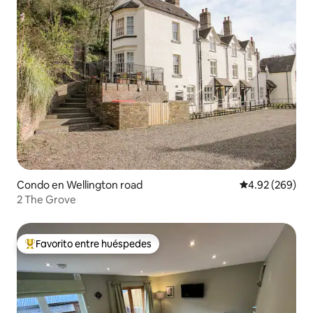
Condo en Wellington road
Calificación pr
4.92 (269)
2 The Grove
Favorito entre huéspedes
Favorito entre huéspedes preferido