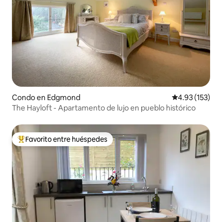
Condo en Edgmond
Calificación p
4.93 (153)
The Hayloft - Apartamento de lujo en pueblo histórico
Favorito entre huéspedes
Favorito entre huéspedes preferido