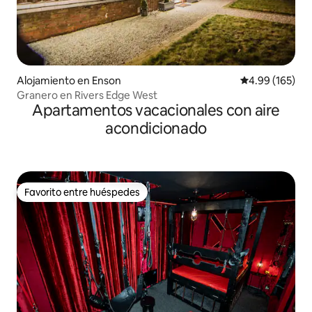
Alojamiento en Enson
Calificación pr
4.99 (165)
Granero en Rivers Edge West
Apartamentos vacacionales con aire
acondicionado
Favorito entre huéspedes
Favorito entre huéspedes