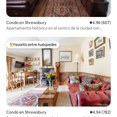
Condo en Shrewsbury
Calificación pr
4.96 (607)
Apartamento histórico en el centro de la ciudad con
aparcamiento
Favorito entre huéspedes
Favorito entre huéspedes preferido
Condo en Shrewsbury
Calificación pr
4.94 (782)