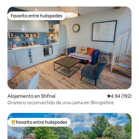
Favorito entre huéspedes
Favorito entre huéspedes
Alojamiento en Shifnal
Calificación pr
4.94 (192)
Granero reconvertido de una cama en Shropshire
Favorito entre huéspedes
Favorito entre huéspedes preferido