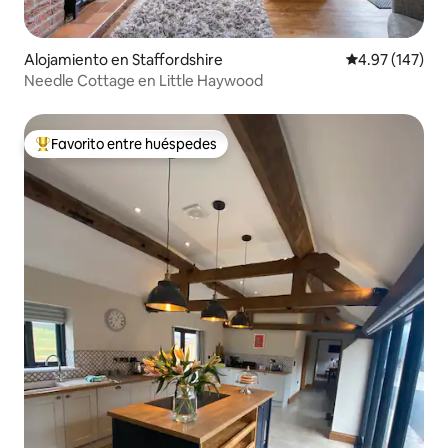
Alojamiento en Staffordshire
Calificación p
4.97 (147)
Needle Cottage en Little Haywood
Favorito entre huéspedes
Favorito entre huéspedes preferido