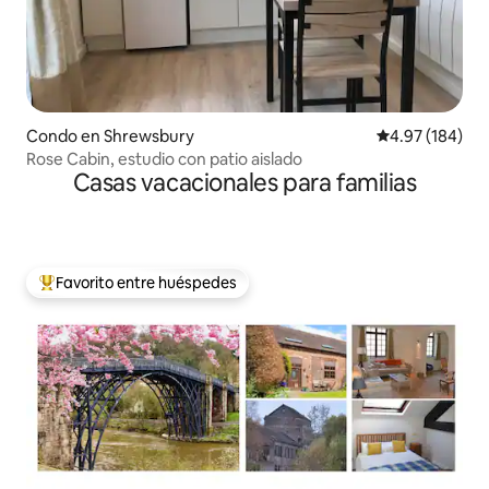
Condo en Shrewsbury
Calificación pr
4.97 (184)
Rose Cabin, estudio con patio aislado
Casas vacacionales para familias
Favorito entre huéspedes
Favorito entre huéspedes preferido