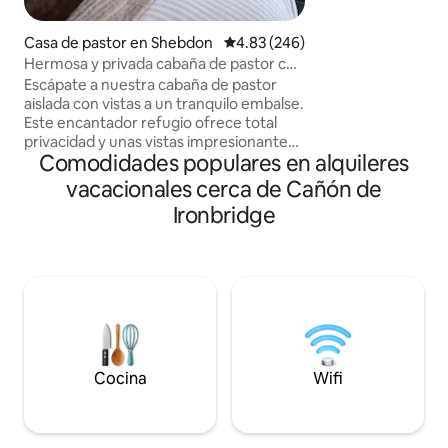
tiene un cobertizo 
bicicletas, un gran
Casa de pastor en Shebdon
Calificación promedio: 4.83 de 5
4.83 (246)
mascotas disfruten
Hermosa y privada cabaña de pastor con
para explorar el sit
vistas al lago
Escápate a nuestra cabaña de pastor
circundante. Tien
aislada con vistas a un tranquilo embalse.
Fire Stick con Disn
Este encantador refugio ofrece total
Amazon Alexa que
privacidad y unas vistas impresionantes
cualquier canción
Comodidades populares en alquileres
al agua. Relájate en tu propia bañera de
cocina totalmente
hidromasaje escandinava privada con
vacacionales cerca de Cañón de
intentado conside
chimenea, perfecta para contemplar las
nuestros huésped
Ironbridge
estrellas o relajarte después de un día en
cerca.
la naturaleza. En el interior, disfruta de
un confort acogedor y un encanto
rústico. Ideal para parejas o viajeros
solitarios que buscan tranquilidad y un
descanso de lo cotidiano. Un verdadero
refugio fuera de la red. No dude en
enviarnos un mensaje y solicitar más
información.
Cocina
Wifi