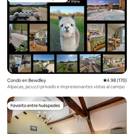
Favorito entre huéspedes preferido
Condo en Bewdley
Calificación pr
4.98 (170)
Alpacas, jacuzzi privado e impresionantes vistas al campo
Favorito entre huéspedes
Favorito entre huéspedes