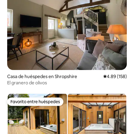
Casa de huéspedes en Shropshire
Calificación pr
4.89 (158)
El granero de olivos
Favorito entre huéspedes
Favorito entre huéspedes