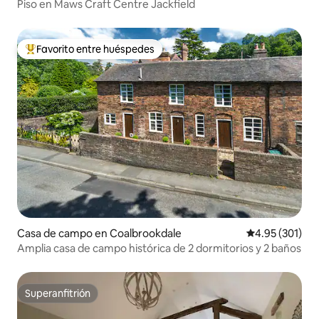
Piso en Maws Craft Centre Jackfield
Favorito entre huéspedes
Favorito entre huéspedes preferido
Casa de campo en Coalbrookdale
Calificación p
4.95 (301)
Amplia casa de campo histórica de 2 dormitorios y 2 baños
Superanfitrión
Superanfitrión