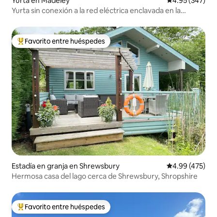
Yurta en Madeley
Calificación pr
4.95 (347)
Yurta sin conexión a la red eléctrica enclavada en la
garganta de Ironbridge.
Favorito entre huéspedes
Favorito entre huéspedes preferido
Estadía en granja en Shrewsbury
Calificación pr
4.99 (475)
Hermosa casa del lago cerca de Shrewsbury, Shropshire
Favorito entre huéspedes
Favorito entre huéspedes preferido