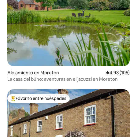
Alojamiento en Moreton
Calificación p
4.93 (105)
La casa del búho: aventuras en el jacuzzi en Moreton
Favorito entre huéspedes
Favorito entre huéspedes preferido