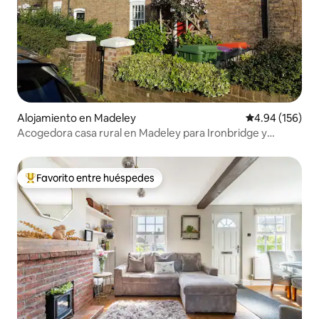
Alojamiento en Madeley
Calificación pr
4.94 (156)
Acogedora casa rural en Madeley para Ironbridge y
Telford
Favorito entre huéspedes
Favorito entre huéspedes preferido