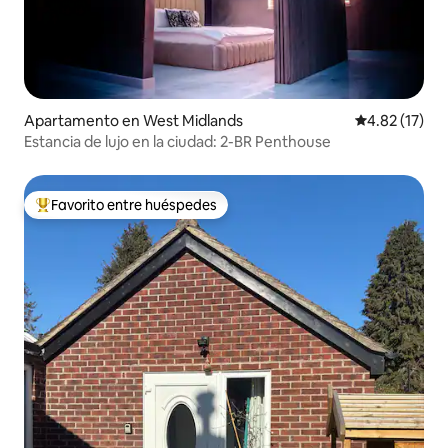
Apartamento en West Midlands
Calificación 
4.82 (17)
Estancia de lujo en la ciudad: 2-BR Penthouse
Favorito entre huéspedes
Favorito entre huéspedes preferido