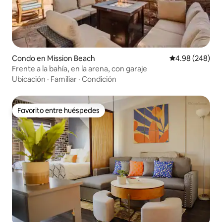
Condo en Mission Beach
Calificación pr
4.98 (248)
Frente a la bahía, en la arena, con garaje
Ubicación
·
Familiar
·
Condición
Favorito entre huéspedes
Favorito entre huéspedes