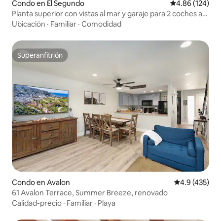
Condo en El Segundo
Calificación pr
4.86 (124)
Planta superior con vistas al mar y garaje para 2 coches a
unos pasos de la arena
Ubicación
·
Familiar
·
Comodidad
Superanfitrión
Superanfitrión
Condo en Avalon
Calificación 
4.9 (435)
61 Avalon Terrace, Summer Breeze, renovado
Calidad-precio
·
Familiar
·
Playa