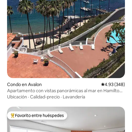
Condo en Avalon
Calificación pr
4.93 (348)
Apartamento con vistas panorámicas al mar en Hamilton
Cove #2/32
Ubicación
·
Calidad-precio
·
Lavandería
Favorito entre huéspedes
Favorito entre huéspedes preferido