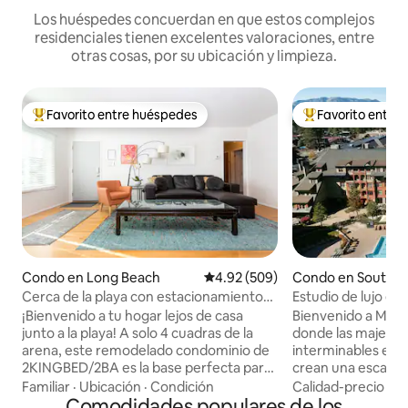
Los huéspedes concuerdan en que estos complejos
residenciales tienen excelentes valoraciones, entre
otras cosas, por su ubicación y limpieza.
Favorito entre huéspedes
Favorito entre
Favorito entre huéspedes preferido
Favorito entre hu
Condo en Long Beach
Calificación promedio: 4.92 de 5
4.92 (509)
Condo en South L
e
Cerca de la playa con estacionamiento
Estudio de lujo en
de 2 dormitorios (TAMAÑO KING)/2
Lodge
¡Bienvenido a tu hogar lejos de casa
Bienvenido a Marr
baños
junto a la playa! A solo 4 cuadras de la
donde las majestu
arena, este remodelado condominio de
interminables excur
2KINGBED/2BA es la base perfecta para
crean una escapada
una escapada costera relajante. Amplio
el año. Perfectam
Familiar
·
Ubicación
·
Condición
Calidad-precio
·
Fa
y familiar, cuenta con unidades de aire
Comodidades populares de los
corazón de la cost