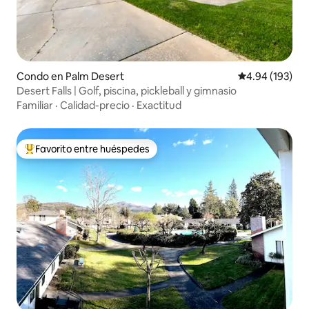
Condo en Palm Desert
Calificación pr
4.94 (193)
Desert Falls | Golf, piscina, pickleball y gimnasio
Familiar
·
Calidad-precio
·
Exactitud
Favorito entre huéspedes
Favorito entre huéspedes preferido