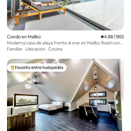
Condo en Malibú
Calificación pr
4.88 (180)
Moderna casa de playa frente al mar en Malibu Road con
aire acondicionado
Familiar
·
Ubicación
·
Cocina
Favorito entre huéspedes
Favorito entre huéspedes preferido