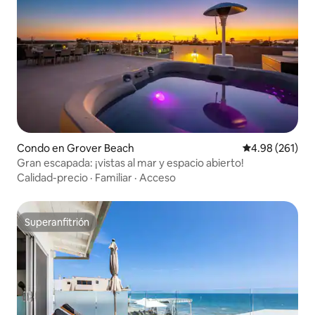
Condo en Grover Beach
Calificación pr
4.98 (261)
Gran escapada: ¡vistas al mar y espacio abierto!
Calidad-precio
·
Familiar
·
Acceso
Superanfitrión
Superanfitrión