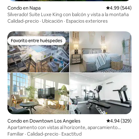
Condo en Napa
Calificación pr
4.99 (544)
Silverado! Suite Luxe King con balcón y vista a la montaña
Calidad-precio
·
Ubicación
·
Espacios exteriores
Favorito entre huéspedes
Favorito entre huéspedes
Condo en Downtown Los Angeles
Calificación pr
4.94 (329)
Apartamento con vistas al horizonte, aparcamiento
gratuito y jacuzzi
Familiar
·
Calidad-precio
·
Exactitud