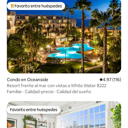
Favorito entre huéspedes
Favorito entre huéspedes preferido
Condo en Oceanside
Calificación p
4.97 (116)
Resort frente al mar con vistas a White Water B222
Familiar
·
Calidad-precio
·
Calidad del sueño
Favorito entre huéspedes
Favorito entre huéspedes