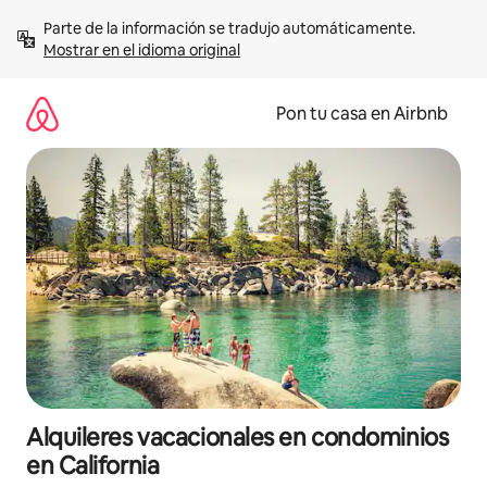
Omite
Parte de la información se tradujo automáticamente. 
el
Mostrar en el idioma original
contenido
Pon tu casa en Airbnb
Alquileres vacacionales en condominios
en California