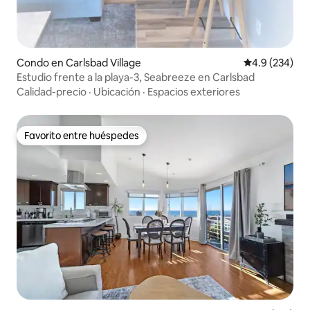
Condo en Carlsbad Village
Calificación p
4.9 (234)
Estudio frente a la playa-3, Seabreeze en Carlsbad
Calidad-precio
·
Ubicación
·
Espacios exteriores
Favorito entre huéspedes
Favorito entre huéspedes