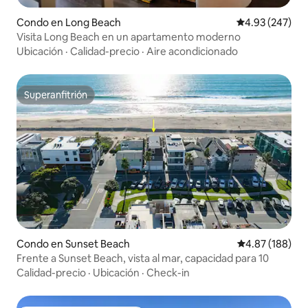
Condo en Long Beach
Calificación pr
4.93 (247)
Visita Long Beach en un apartamento moderno
Ubicación
·
Calidad-precio
·
Aire acondicionado
Superanfitrión
Superanfitrión
Condo en Sunset Beach
Calificación pr
4.87 (188)
Frente a Sunset Beach, vista al mar, capacidad para 10
Calidad-precio
·
Ubicación
·
Check-in