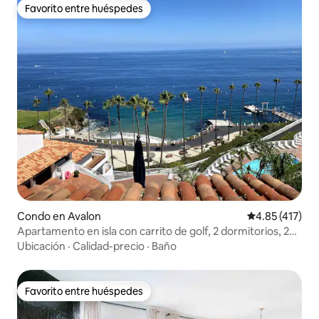
Favorito entre huéspedes
Favorito entre huéspedes
Condo en Avalon
Calificación p
4.85 (417)
Apartamento en isla con carrito de golf, 2 dormitorios, 2
baños, esquinero
Ubicación
·
Calidad-precio
·
Baño
Favorito entre huéspedes
Favorito entre huéspedes