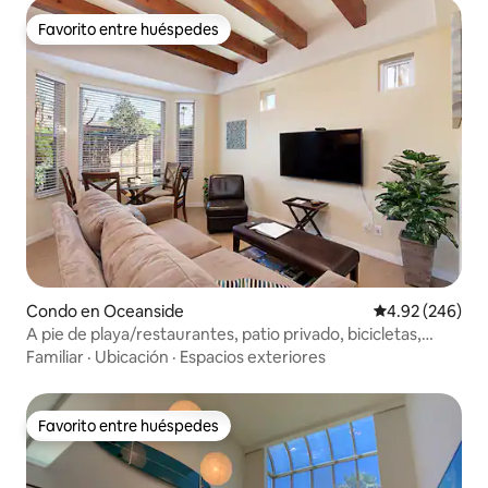
Favorito entre huéspedes
Favorito entre huéspedes
Condo en Oceanside
Calificación pr
4.92 (246)
A pie de playa/restaurantes, patio privado, bicicletas,
garaje
Familiar
·
Ubicación
·
Espacios exteriores
Favorito entre huéspedes
Favorito entre huéspedes