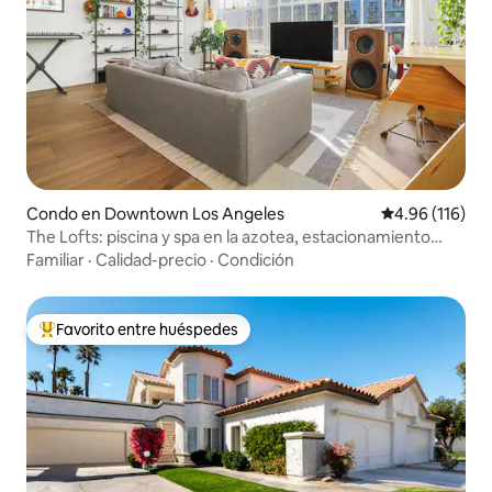
Condo en Downtown Los Angeles
Calificación p
4.96 (116)
The Lofts: piscina y spa en la azotea, estacionamiento
gratuito, DTLA
Familiar
·
Calidad-precio
·
Condición
Favorito entre huéspedes
Favorito entre huéspedes preferido