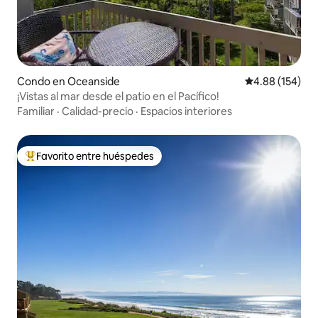
Condo en Oceanside
Calificación pr
4.88 (154)
¡Vistas al mar desde el patio en el Pacífico!
Familiar
·
Calidad-precio
·
Espacios interiores
Favorito entre huéspedes
Favorito entre huéspedes preferido