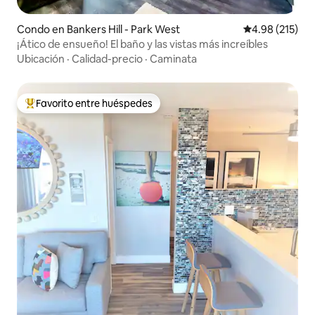
Condo en Bankers Hill - Park West
Calificación p
4.98 (215)
¡Ático de ensueño! El baño y las vistas más increíbles
Ubicación
·
Calidad-precio
·
Caminata
Favorito entre huéspedes
Favorito entre huéspedes preferido