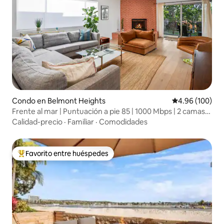
Condo en Belmont Heights
Calificación pr
4.96 (100)
Frente al mar | Puntuación a pie 85 | 1000 Mbps | 2 camas
tamaño king
Calidad-precio
·
Familiar
·
Comodidades
Favorito entre huéspedes
Favorito entre huéspedes preferido