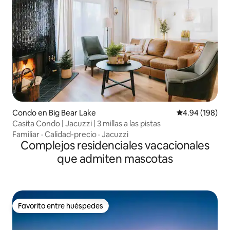
Condo en Big Bear Lake
Calificación pr
4.94 (198)
Casita Condo | Jacuzzi | 3 millas a las pistas
Familiar
·
Calidad-precio
·
Jacuzzi
Complejos residenciales vacacionales
que admiten mascotas
Favorito entre huéspedes
Favorito entre huéspedes