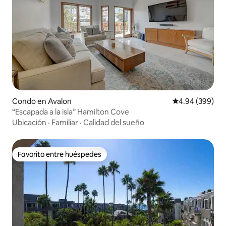
Condo en Avalon
Calificación pr
4.94 (399)
“Escapada a la isla” Hamilton Cove
Ubicación
·
Familiar
·
Calidad del sueño
Favorito entre huéspedes
Favorito entre huéspedes