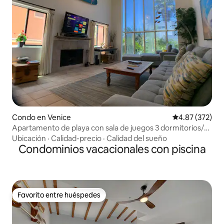
Condo en Venice
Calificación pr
4.87 (372)
Apartamento de playa con sala de juegos 3 dormitorios/3
baños
Ubicación
·
Calidad-precio
·
Calidad del sueño
Condominios vacacionales con piscina
Favorito entre huéspedes
Favorito entre huéspedes