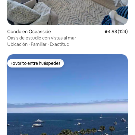
Condo en Oceanside
Calificación p
4.93 (124)
Oasis de estudio con vistas al mar
Ubicación
·
Familiar
·
Exactitud
Favorito entre huéspedes
Favorito entre huéspedes