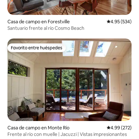
Casa de campo en Forestville
Calificación pr
4.95 (534)
Santuario frente al río Cosmo Beach
Favorito entre huéspedes
Favorito entre huéspedes
Casa de campo en Monte Río
Calificación pr
4.99 (272)
Frente al río con muelle | Jacuzzi | Vistas impresionantes