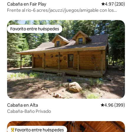
Cabaña en Fair Play
Calificación pr
4.97 (230)
Frente al río-6 acres/jacuzzi/juegos/amigable con los
perros
Favorito entre huéspedes
Favorito entre huéspedes
Cabaña en Alta
Calificación pr
4.96 (399)
Cabaña-Baño Privado
Favorito entre huéspedes