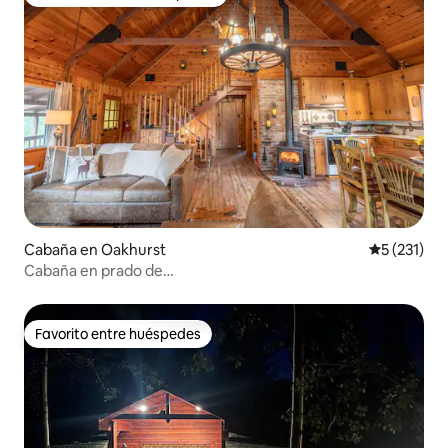
Favorito entre huéspedes preferido
Cabaña en Oakhurst
Calificació
5 (231)
Cabaña en prado de
montaña/Jacuzzi/Chimenea/Yosemite/BL
Favorito entre huéspedes
Favorito entre huéspedes