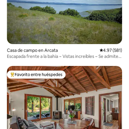
Casa de campo en Arcata
Calificación p
4.97 (581)
Escapada frente a la bahía ~ Vistas increíbles ~ Se admiten
mascotas
Favorito entre huéspedes
Favorito entre huéspedes preferido