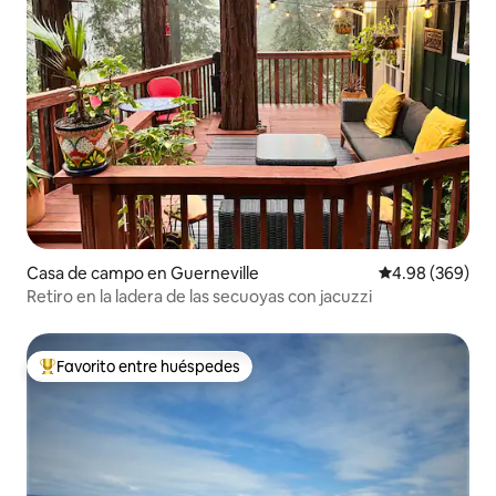
Casa de campo en Guerneville
Calificación pr
4.98 (369)
Retiro en la ladera de las secuoyas con jacuzzi
Favorito entre huéspedes
Favorito entre huéspedes preferido