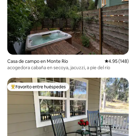
Casa de campo en Monte Río
Calificación pr
4.95 (148)
acogedora cabaña en secoya, jacuzzi, a pie del río
Favorito entre huéspedes
Favorito entre huéspedes preferido