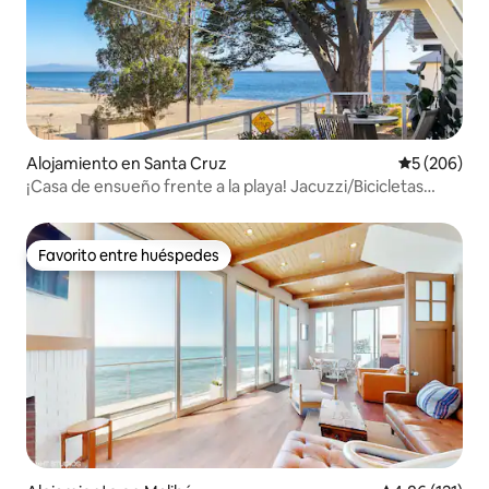
Alojamiento en Santa Cruz
Calificación
5 (206)
¡Casa de ensueño frente a la playa! Jacuzzi/Bicicletas
eléctricas/Tablas de surf
Favorito entre huéspedes
Favorito entre huéspedes