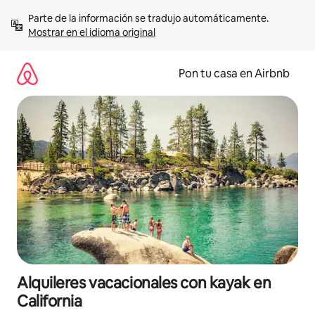
Omite
Parte de la información se tradujo automáticamente. 
el
Mostrar en el idioma original
contenido
Pon tu casa en Airbnb
Alquileres vacacionales con kayak en
California