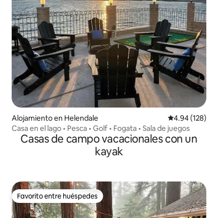
Alojamiento en Helendale
Calificación pr
4.94 (128)
Casa en el lago • Pesca • Golf • Fogata • Sala de juegos
Casas de campo vacacionales con un
kayak
Favorito entre huéspedes
Favorito entre huéspedes