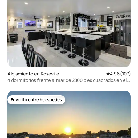
Alojamiento en Roseville
Calificación pr
4.96 (107)
4 dormitorios frente al mar de 2300 pies cuadrados en el
centro de Roseville
Favorito entre huéspedes
Favorito entre huéspedes