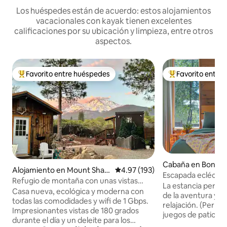
Los huéspedes están de acuerdo: estos alojamientos
vacacionales con kayak tienen excelentes
calificaciones por su ubicación y limpieza, entre otros
aspectos.
Favorito entre huéspedes
Favorito entre
Favorito entre huéspedes preferido
Favorito entre hu
Cabaña en Bonny
Alojamiento en Mount Shast
Calificación promedio: 4.97 de 5
4.97 (193)
Escapada ecléctic
a
Refugio de montaña con unas vistas
La estancia perfe
impresionantes
Casa nueva, ecológica y moderna con
de la aventura y lo
todas las comodidades y wifi de 1 Gbps.
relajación. (Permiso 25105
Impresionantes vistas de 180 grados
juegos de patio y 
durante el día y un deleite para los
desde la terraza o