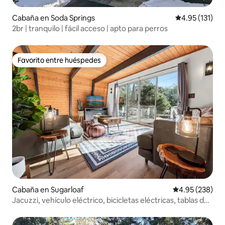
Cabaña en Soda Springs
Calificación p
4.95 (131)
2br | tranquilo | fácil acceso | apto para perros
Favorito entre huéspedes
Favorito entre huéspedes
Cabaña en Sugarloaf
Calificación pr
4.95 (238)
Jacuzzi, vehículo eléctrico, bicicletas eléctricas, tablas de
surf de remo, kayaks,