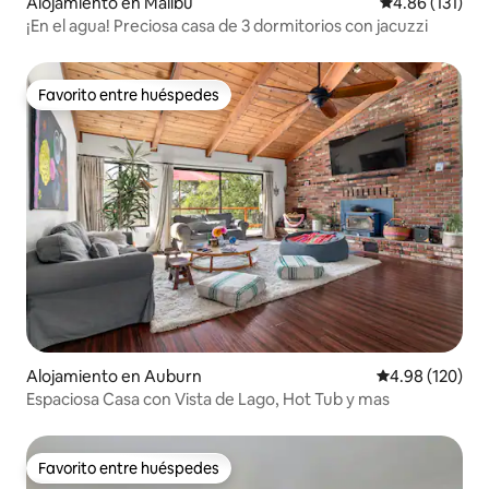
Alojamiento en Malibú
Calificación p
4.86 (131)
¡En el agua! Preciosa casa de 3 dormitorios con jacuzzi
Favorito entre huéspedes
Favorito entre huéspedes
Alojamiento en Auburn
Calificación pr
4.98 (120)
Espaciosa Casa con Vista de Lago, Hot Tub y mas
Favorito entre huéspedes
Favorito entre huéspedes