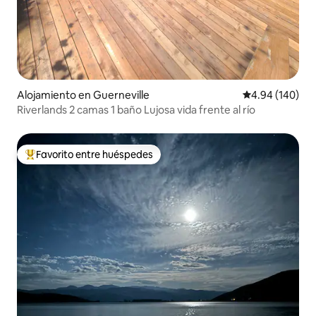
Alojamiento en Guerneville
Calificación pr
4.94 (140)
Riverlands 2 camas 1 baño Lujosa vida frente al río
Favorito entre huéspedes
Favorito entre huéspedes preferido