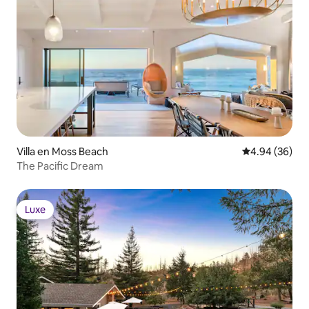
Villa en Moss Beach
Calificación p
4.94 (36)
The Pacific Dream
Luxe
Luxe