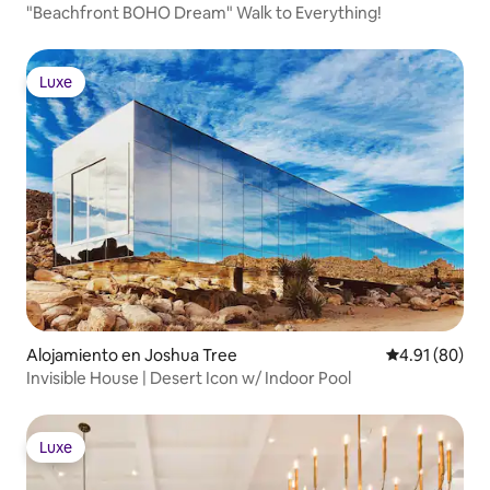
"Beachfront BOHO Dream" Walk to Everything!
Luxe
Luxe
Alojamiento en Joshua Tree
Calificación 
4.91 (80)
Invisible House | Desert Icon w/ Indoor Pool
Luxe
Luxe