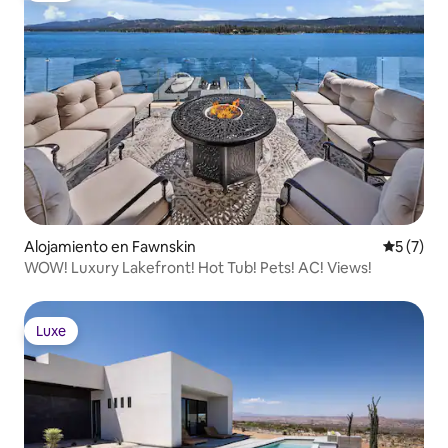
Alojamiento en Fawnskin
Calificac
5 (7)
WOW! Luxury Lakefront! Hot Tub! Pets! AC! Views!
Luxe
Luxe