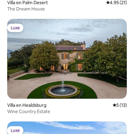
Villa en Palm Desert
Calificación 
4.95 (21)
The Dream House
Luxe
Luxe
Villa en Healdsburg
Calificaci
5 (13)
Wine Country Estate
Luxe
Luxe