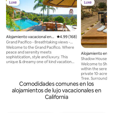
Luxe
Luxe
Luxe
Luxe
Alojamiento vacacional en F
Calificación promedio: 4.99 de 5
4.99 (168)
allbrook
Grand Pacifico - Breathtaking views -
Infinity Pool
Welcome to the Grand Pacifico. Where
peace and serenity meets
Alojamiento en Jo
sophistication, style and luxury. This
Shadow House • S
unique & dreamy one of kind vacation
10-Acres, Spa
Welcome to Shado
resort is the crown jewel of our
within the serene 
Fallbrook/Temecula collections. Enjoy
private 10-acre sa
million dollar panoramic views from
Tree. Surrounded 
nearly every room with a cascading
Comodidades comunes en los
views, Shadow Hou
infinity pool vanishing into the sunset.
embrace outdoor liv
alojamientos de lujo vacacionales en
Our first review stated : "This is the BEST
Enjoy peaceful mo
vacation place we’ve ever stayed at". We
California
afternoons loungin
invite you to come and see what the
tub or cowboy tub
buzz is all about. This South Pacific
evenings by the fir
paradise awaits you!
sky. Whether you s