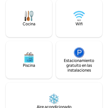
connection, or sim
nature, Shadow Ho
transformative ex
Cocina
Wifi
Estacionamiento
Piscina
gratuito en las
instalaciones
Aire acondicionado