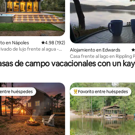
to en Nápoles
Calificación promedio: 4.98 de 5, 192 reseñas
4.98 (192)
ivado de lujo frente al agua -
4.95 de 5, 189 reseñas
Alojamiento en Edwards
C
Casa frente al lago en Rippling 
sas de campo vacacionales con un ka
 entre huéspedes
Favorito entre huéspedes
 entre huéspedes
Favorito entre huéspedes prefe