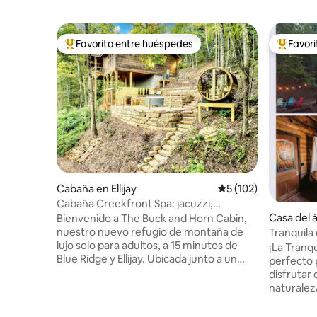
Favorito entre huéspedes
Favor
Favorito entre huéspedes preferido
Favorito
Cabaña en Ellijay
Calificación promedi
5 (102)
Cabaña Creekfront Spa: jacuzzi,
inmersión en frío, sauna
Casa del 
Bienvenido a The Buck and Horn Cabin,
nuestro nuevo refugio de montaña de
Tranquila 
lujo solo para adultos, a 15 minutos de
Table Roc
¡La Tranqu
Blue Ridge y Ellijay. Ubicada junto a un
perfecto 
arroyo con un sendero privado a un lago
disfrutar 
tranquilo, nuestra cabaña está diseñada
naturaleza
para el bienestar, el romance y la
es un luga
relajación. Disfruta de las vistas
la parrill