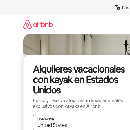
Omite
Part
el
contenido
Alquileres vacacionales
con kayak en Estados
Unidos
Busca y reserva alojamientos vacacionales
exclusivos con kayaks en Airbnb
Ubicación
Cuando los resultados estén disponibles, navega co