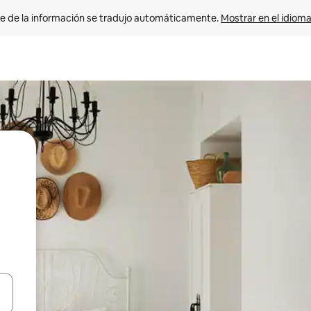
e de la información se tradujo automáticamente. 
Mostrar en el idioma
n las teclas de flecha hacia arriba y hacia abajo o explora con el tact