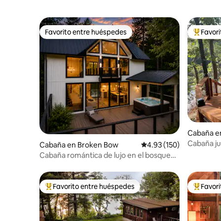
Favorito entre huéspedes
Favor
Favorito entre huéspedes
Favorito
Cabaña en
Cabaña jun
Cabaña en Broken Bow
Calificación promedio: 
4.93 (150)
dos: jacu
Cabaña romántica de lujo en el bosque
de Ouachita
Favorito entre huéspedes
Favor
Favorito entre huéspedes preferido
Favorito