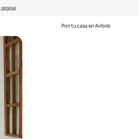
 original
Pon tu casa en Airbnb
o o desliza el dedo.