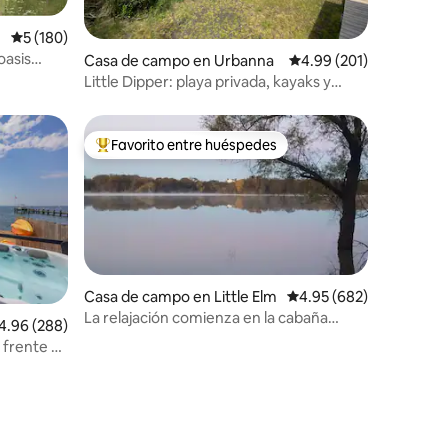
Calificación promedio: 5 de 5, 180 reseñas
5 (180)
oasis
Casa de campo en Urbanna
Calificación promedio: 
4.99 (201)
Little Dipper: playa privada, kayaks y
tablas de surf de remo
Favorito entre huéspedes
rido
Favorito entre huéspedes preferido
Casa de campo en Little Elm
Calificación promedio: 
4.95 (682)
La relajación comienza en la cabaña
lificación promedio: 4.96 de 5, 288 reseñas
4.96 (288)
frente al lago.
 frente a