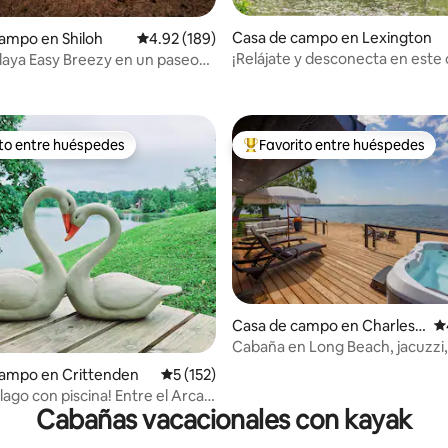
Casa de campo en Lexington
ampo en Shiloh
Calificación promedio: 4.92 de 5, 189 reseñas
4.92 (189)
¡Relájate y desconecta en este 
laya Easy Breezy en un paseo
4.99 de 5, 197 reseñas
privado!
aislado
ito entre huéspedes
Favorito entre huéspedes
 entre huéspedes preferido
Favorito entre huéspedes prefe
Casa de campo en Charlest
Ca
own
Cabaña en Long Beach, jacuzzi,
4.91 de 5, 339 reseñas
la playa
campo en Crittenden
Calificación promedio: 5 de 5, 152 reseñas
5 (152)
 lago con piscina! Entre el Arca y
Cabañas vacacionales con kayak
de la Creación.