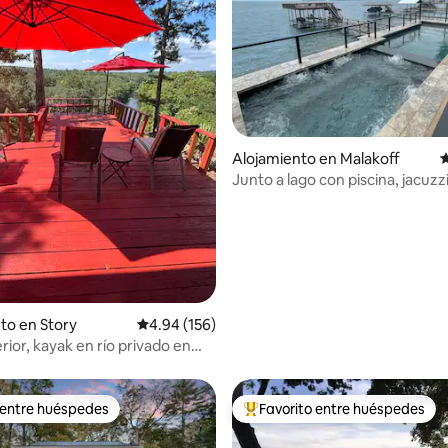
4.97 de 5, 140 reseñas
Alojamiento en Malakoff
C
Junto a lago con piscina, jacuzz
campo de golf
to en Story
Calificación promedio: 4.94 de 5, 156 reseñas
4.94 (156)
rior, kayak en río privado en
ados
 entre huéspedes
Favorito entre huéspedes
 entre huéspedes
Favorito entre huéspedes prefe