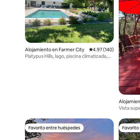
Alojamiento en Farmer City
Calificación promedio: 
4.97 (140)
Platypus Hills, lago, piscina climatizada,
jacuzzi, chimenea
Alojamien
Vista supe
acres aisl
Favorito entre huéspedes
Favorito
Favorito entre huéspedes
Favorito