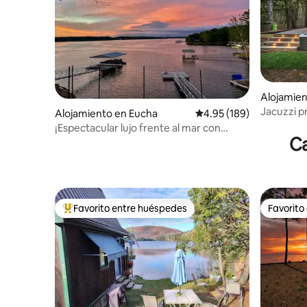
Alojamien
Jacuzzi pr
Alojamiento en Eucha
Calificación promedio: 
4.95 (189)
Aislado
¡Espectacular lujo frente al mar con
Ca
muelle en Grand Lake!
Favorito entre huéspedes
Favorito
Favorito entre huéspedes preferido
Favorito