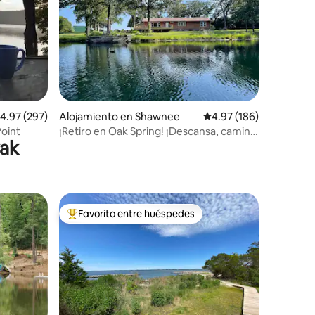
alificación promedio: 4.97 de 5, 297 reseñas
4.97 (297)
Alojamiento en Shawnee
Calificación promedio: 
4.97 (186)
Point
¡Retiro en Oak Spring! ¡Descansa, camina,
yak
pesca y explora!
Favorito entre huéspedes
rido
Favorito entre huéspedes preferido