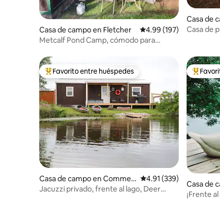
Casa de c
Casa de p
Casa de campo en Fletcher
Calificación promedio: 
4.99 (197)
marítimo 
Metcalf Pond Camp, cómodo para
Smugglers Notch
Favorito entre huéspedes
Favor
Favorito entre huéspedes preferido
Favorito
Casa de campo en Commer
Calificación promedio: 
4.91 (339)
Casa de 
ce
Jacuzzi privado, frente al lago, Deer
¡Frente al
Lodge
el Museo 