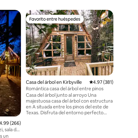
Cabaña e
Favorito entre huéspedes
Favor
rido
Favorito entre huéspedes
Favorit
Propiedad
para pare
Bienvenid
Norfork, 
acres fre
moderno s
Ozark. De
panorámic
lujosa pis
practica 
lago en un
Casa del árbol en Kirbyville
Calificación promedio: 
4.97 (381)
jacuzzi p
otros dos
Romántica casa del árbol entre pinos
propieda
Casa del árbol junto al arroyo Una
naturalez
majestuosa casa del árbol con estructura
una esca
en A situada entre los pinos del este de
la conexi
Texas. Disfruta del entorno perfecto
en comp
para un retiro tranquilo en la campiña
lificación promedio: 4.99 de 5, 266 reseñas
4.99 (266)
boscosa sin renunciar a las comodidades
i, sala de
modernas. En el interior encontrarás una
cocina totalmente equipada y un baño
s un