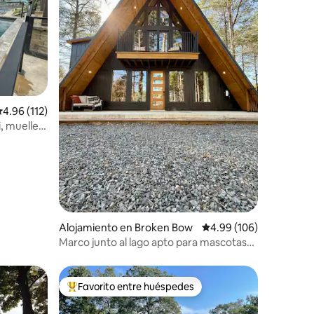
alificación promedio: 4.96 de 5, 112 reseñas
4.96 (112)
i, muelle y
Alojamiento en Broken Bow
Calificación promedio: 
4.99 (106)
Marco junto al lago apto para mascotas
con bañera de hidromasaje y kayaks
Favorito entre huéspedes
rido
Favorito entre huéspedes preferido