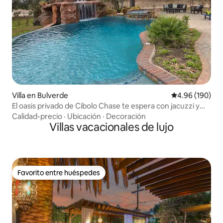
Villa en Bulverde
Calificación pr
4.96 (190)
El oasis privado de Cibolo Chase te espera con jacuzzi y
piscina
Calidad-precio
·
Ubicación
·
Decoración
Villas vacacionales de lujo
Favorito entre huéspedes
Favorito entre huéspedes