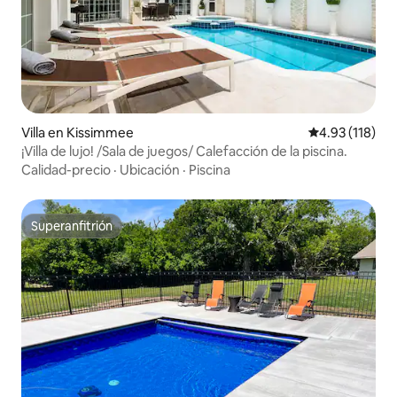
Villa en Kissimmee
Calificación p
4.93 (118)
¡Villa de lujo! /Sala de juegos/ Calefacción de la piscina.
Calidad-precio
·
Ubicación
·
Piscina
Superanfitrión
Superanfitrión