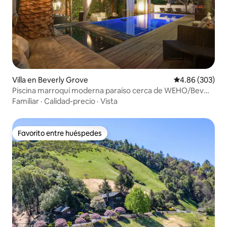
Villa en Beverly Grove
Calificación pr
4.86 (303)
Piscina marroquí moderna paraíso cerca de WEHO/Bev
Center
Familiar
·
Calidad-precio
·
Vista
Favorito entre huéspedes
Favorito entre huéspedes