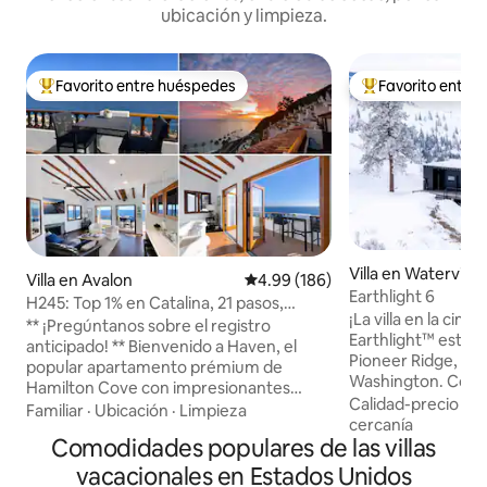
ubicación y limpieza.
Favorito entre huéspedes
Favorito entre
Favorito entre huéspedes preferido
Favorito entre hu
Villa en Waterville
Villa en Avalon
Calificación promedio: 4.99 de 5
4.99 (186)
Earthlight 6
H245: Top 1% en Catalina, 21 pasos,
¡La villa en la cim
nuevo carrito de golf
** ¡Pregúntanos sobre el registro
Earthlight™ está c
anticipado! ** Bienvenido a Haven, el
Pioneer Ridge, ce
popular apartamento prémium de
Washington. Con v
Hamilton Cove con impresionantes
río Columbia, nues
Calidad-precio
·
Ub
vistas al mar sin obstáculos. Nuestro
Familiar
·
Ubicación
·
Limpieza
están diseñadas e
cercanía
apartamento de la esquina superior
Comodidades populares de las villas
experimentar la c
tiene ventanas adicionales y un balcón
vida de lujo y la be
de 35 pies. ¡A solo 21 escalones de la
vacacionales en Estados Unidos
Relájate en nuestr