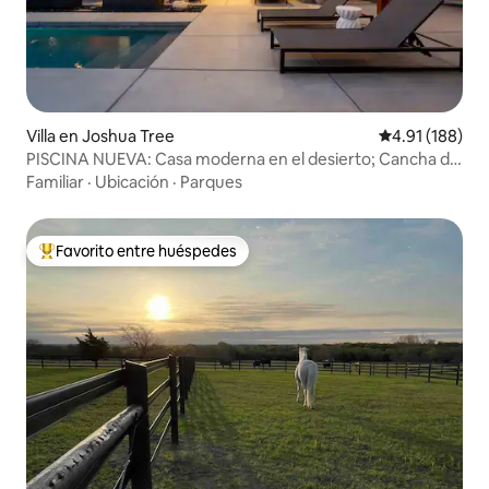
Villa en Joshua Tree
Calificación p
4.91 (188)
PISCINA NUEVA: Casa moderna en el desierto; Cancha de
pickleball
Familiar
·
Ubicación
·
Parques
Favorito entre huéspedes
Favorito entre huéspedes preferido