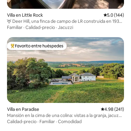
Villa en Little Rock
Calificación 
5.0 (144)
🦌 Deer Hill, una finca de campo de LR construida en 1938
🫶🏼
Familiar
·
Calidad-precio
·
Jacuzzi
Favorito entre huéspedes
Favorito entre huéspedes preferido
Villa en Paradise
Calificación pr
4.98 (241)
Mansión en la cima de una colina: vistas a la granja, jacuzzi,
piscina y sala de juegos.
Calidad-precio
·
Familiar
·
Comodidad