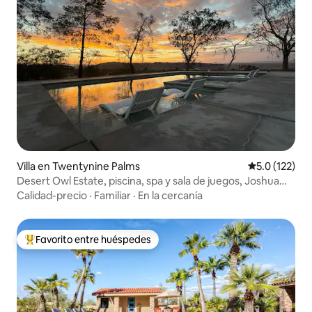
Villa en Twentynine Palms
Calificación 
5.0 (122)
Desert Owl Estate, piscina, spa y sala de juegos, Joshua
Tree
Calidad-precio
·
Familiar
·
En la cercanía
Favorito entre huéspedes
Favorito entre huéspedes preferido