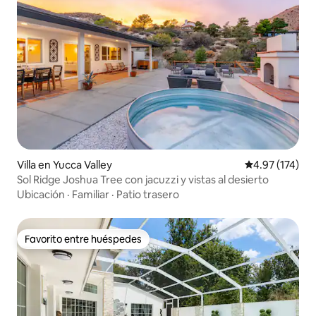
Villa en Yucca Valley
Calificación p
4.97 (174)
Sol Ridge Joshua Tree con jacuzzi y vistas al desierto
Ubicación
·
Familiar
·
Patio trasero
Favorito entre huéspedes
Favorito entre huéspedes