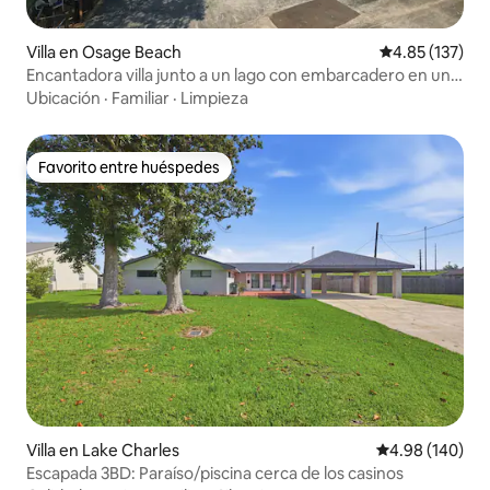
Villa en Osage Beach
Calificación p
4.85 (137)
Encantadora villa junto a un lago con embarcadero en una
cala tranquila
Ubicación
·
Familiar
·
Limpieza
Favorito entre huéspedes
Favorito entre huéspedes
Villa en Lake Charles
Calificación pr
4.98 (140)
Escapada 3BD: Paraíso/piscina cerca de los casinos