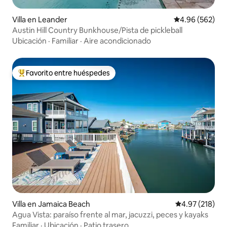
Villa en Leander
Calificación pr
4.96 (562)
Austin Hill Country Bunkhouse/Pista de pickleball
Ubicación
·
Familiar
·
Aire acondicionado
Favorito entre huéspedes
Favorito entre huéspedes preferido
Villa en Jamaica Beach
Calificación p
4.97 (218)
Agua Vista: paraíso frente al mar, jacuzzi, peces y kayaks
Familiar
·
Ubicación
·
Patio trasero