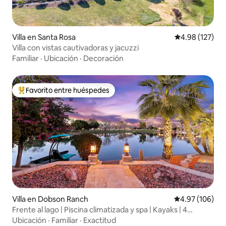
Villa en Santa Rosa
Calificación p
4.98 (127)
Villa con vistas cautivadoras y jacuzzi
Familiar
·
Ubicación
·
Decoración
Favorito entre huéspedes
Favorito entre huéspedes preferido
Villa en Dobson Ranch
Calificación pr
4.97 (106)
Frente al lago | Piscina climatizada y spa | Kayaks | 4
dormitorios
Ubicación
·
Familiar
·
Exactitud