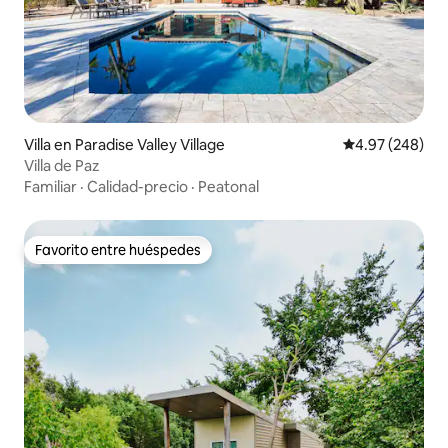
Villa en Paradise Valley Village
Calificación pr
4.97 (248)
Villa de Paz
Familiar
·
Calidad-precio
·
Peatonal
Favorito entre huéspedes
Favorito entre huéspedes