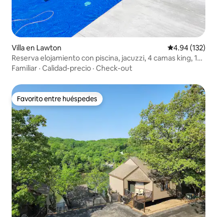
Villa en Lawton
Calificación p
4.94 (132)
Reserva elojamiento con piscina, jacuzzi, 4 camas king, 14
camas y comedor abierto las 24 horas
Familiar
·
Calidad-precio
·
Check-out
Favorito entre huéspedes
Favorito entre huéspedes