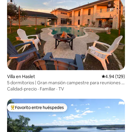
Villa en Haslet
Calificación pr
4.94 (129)
5 dormitorios | Gran mansión campestre para reuniones -
40 % de descuento en octubre
Calidad-precio
·
Familiar
·
TV
Favorito entre huéspedes
Favorito entre huéspedes preferido