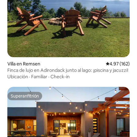
Villa en Remsen
Calificación p
4.97 (162)
Finca de lujo en Adirondack junto al lago: ¡piscina y jacuzzi!
Ubicación
·
Familiar
·
Check-in
Superanfitrión
Superanfitrión