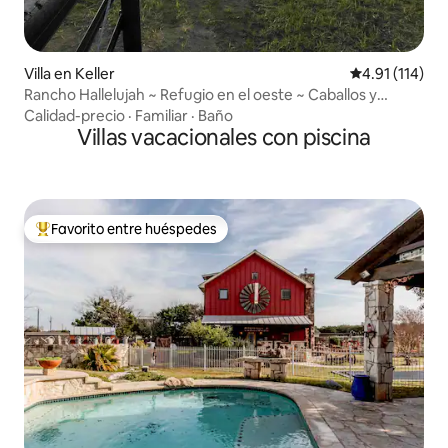
Villa en Keller
Calificación p
4.91 (114)
Rancho Hallelujah ~ Refugio en el oeste ~ Caballos y
piscina
Calidad-precio
·
Familiar
·
Baño
Villas vacacionales con piscina
Favorito entre huéspedes
Favorito entre huéspedes preferido