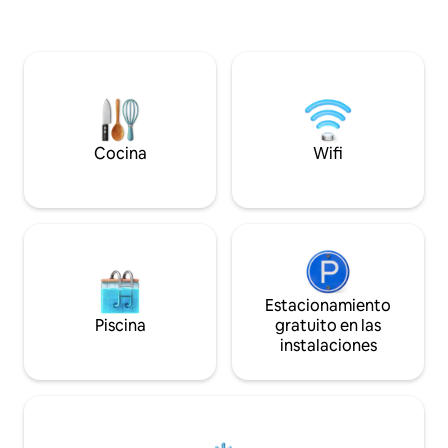
cima! ¡Electrodomésticos nuevos,
cómo se pone el so
televisores de 65" y 55", wifi de clase
nevadas. Explora 
empresarial, chimenea, techos
senderismo salvaj
abovedados, carrito de golf y lavandería!
verano, y camina 
No hay vecinos encima de BD+LR.
por las colinas en
Disfruta de la piscina, spa, gimnasio,
cómo pasan los cie
saunas, playa, minigolf, canchas de tenis,
tiene todo, y algo
parque infantil y voleibol de playa.
Cocina
Wifi
Máximo 4 personas a menos que 1
huésped sea menor de 1 año.
Estacionamiento
Piscina
gratuito en las
instalaciones