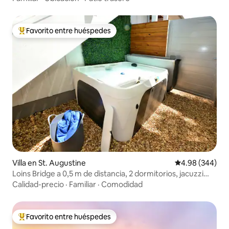
Favorito entre huéspedes
Favorito entre huéspedes preferido
Villa en St. Augustine
Calificación pr
4.98 (344)
Loins Bridge a 0,5 m de distancia, 2 dormitorios, jacuzzi
privado
Calidad-precio
·
Familiar
·
Comodidad
Favorito entre huéspedes
Favorito entre huéspedes preferido