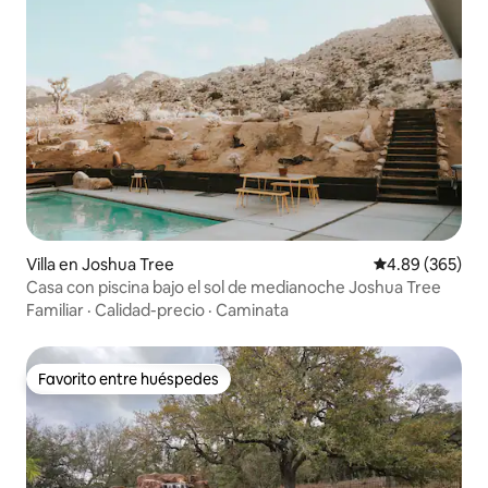
Villa en Joshua Tree
Calificación pr
4.89 (365)
Casa con piscina bajo el sol de medianoche Joshua Tree
Familiar
·
Calidad-precio
·
Caminata
Favorito entre huéspedes
Favorito entre huéspedes