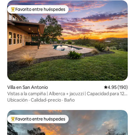
Favorito entre huéspedes
Favorito entre huéspedes preferido
Villa en San Antonio
Calificación pr
4.95 (190)
Vistas a la campiña | Alberca + jacuzzi | Capacidad para 12
personas
Ubicación
·
Calidad-precio
·
Baño
Favorito entre huéspedes
Favorito entre huéspedes preferido