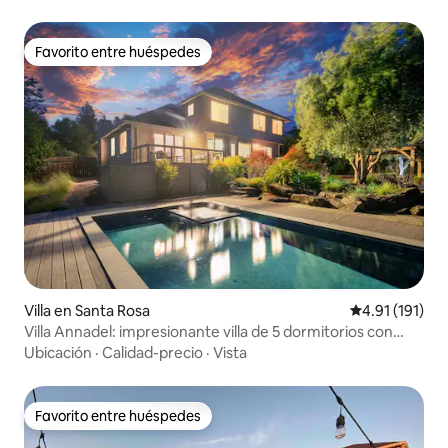
Favorito entre huéspedes
Favorito entre huéspedes
Villa en Santa Rosa
Calificación p
4.91 (191)
Villa Annadel: impresionante villa de 5 dormitorios con
piscina
Ubicación
·
Calidad-precio
·
Vista
Favorito entre huéspedes
Favorito entre huéspedes