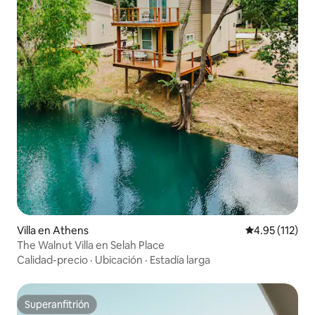
Villa en Athens
Calificación p
4.95 (112)
The Walnut Villa en Selah Place
Calidad-precio
·
Ubicación
·
Estadía larga
Superanfitrión
Superanfitrión