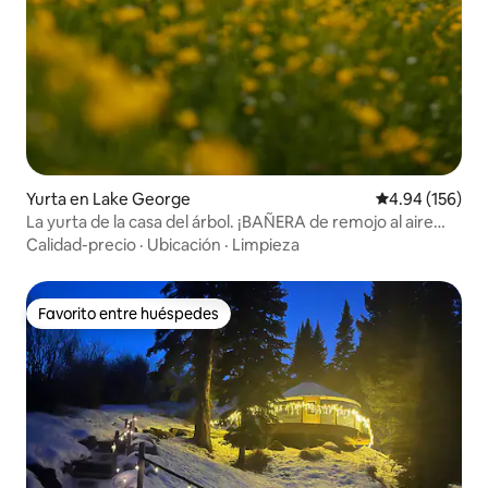
Yurta en Lake George
Calificación pr
4.94 (156)
La yurta de la casa del árbol. ¡BAÑERA de remojo al aire
libre! Yurta este
Calidad-precio
·
Ubicación
·
Limpieza
Favorito entre huéspedes
Favorito entre huéspedes