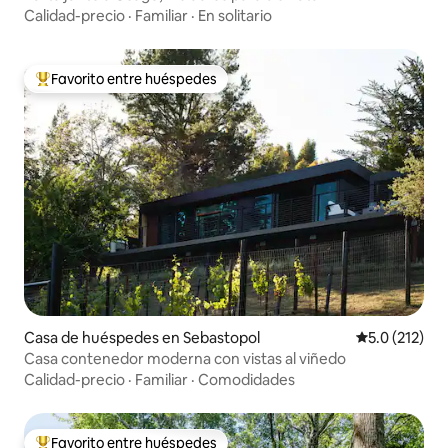
Calidad-precio
·
Familiar
·
En solitario
Favorito entre huéspedes
Favorito entre huéspedes preferido
Casa de huéspedes en Sebastopol
Calificación 
5.0 (212)
Casa contenedor moderna con vistas al viñedo
Calidad-precio
·
Familiar
·
Comodidades
Favorito entre huéspedes