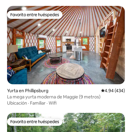
Favorito entre huéspedes
Favorito entre huéspedes
Yurta en Phillipsburg
Calificación pr
4.94 (434)
La mega yurta moderna de Maggie (9 metros)
Ubicación
·
Familiar
·
Wifi
Favorito entre huéspedes
Favorito entre huéspedes