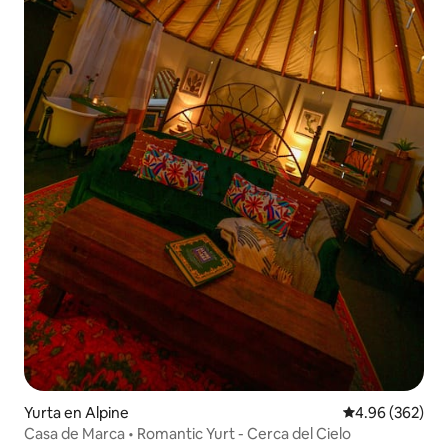
Yurta en Alpine
Calificación pr
4.96 (362)
Casa de Marca • Romantic Yurt - Cerca del Cielo