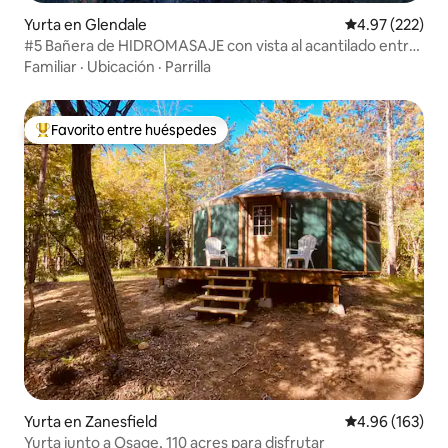
Yurta en Glendale
Calificación pr
4.97 (222)
#5 Bañera de HIDROMASAJE con vista al acantilado entre
Zion/Bryce
Familiar
·
Ubicación
·
Parrilla
Favorito entre huéspedes
Favorito entre huéspedes preferido
Yurta en Zanesfield
Calificación pr
4.96 (163)
Yurta junto a Osage, 110 acres para disfrutar