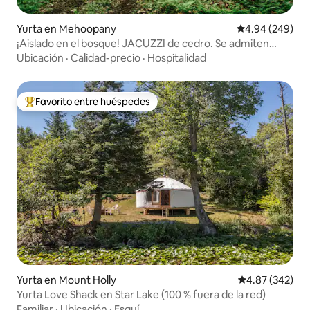
Yurta en Mehoopany
Calificación pr
4.94 (249)
¡Aislado en el bosque! JACUZZI de cedro. Se admiten
mascotas.
Ubicación
·
Calidad-precio
·
Hospitalidad
Favorito entre huéspedes
Favorito entre huéspedes preferido
Yurta en Mount Holly
Calificación pr
4.87 (342)
Yurta Love Shack en Star Lake (100 % fuera de la red)
Familiar
·
Ubicación
·
Esquí