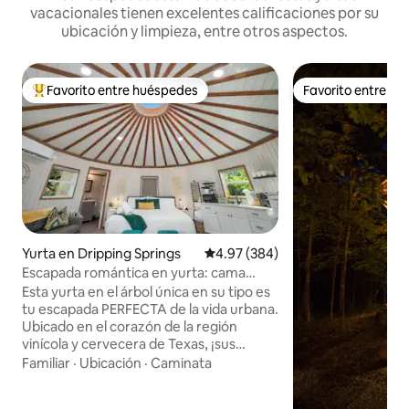
vacacionales tienen excelentes calificaciones por su
ubicación y limpieza, entre otros aspectos.
Favorito entre huéspedes
Favorito entre h
Favorito entre huéspedes preferido
Favorito entre h
Yurta en Dripping Springs
Calificación promedio: 4.97 de 5
4.97 (384)
Escapada romántica en yurta: cama
tamaño king | jacuzzi privado
Esta yurta en el árbol única en su tipo es
tu escapada PERFECTA de la vida urbana.
Ubicado en el corazón de la región
vinícola y cervecera de Texas, ¡sus
excursiones de un día están a solo
Familiar
·
Ubicación
·
Caminata
minutos en todas las direcciones! ¡Este
alojamiento de un dormitorio (cama