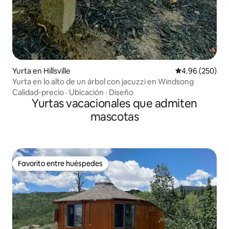
Yurta en Hillsville
Calificación pr
4.96 (250)
Yurta en lo alto de un árbol con jacuzzi en Windsong
Calidad-precio
·
Ubicación
·
Diseño
Yurtas vacacionales que admiten
mascotas
Favorito entre huéspedes
Favorito entre huéspedes