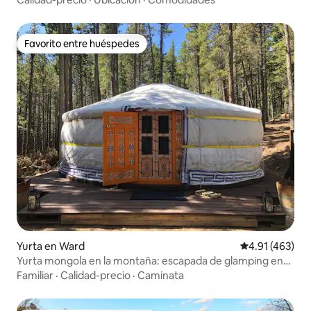
Favorito entre huéspedes
Favorito entre huéspedes
Yurta en Ward
Calificación p
4.91 (463)
Yurta mongola en la montaña: escapada de glamping en
ger
Familiar
·
Calidad-precio
·
Caminata