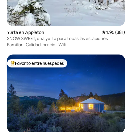
Yurta en Appleton
Calificación p
4.95 (381)
SNOW SWEET, una yurta para todas las estaciones
Familiar
·
Calidad-precio
·
Wifi
Favorito entre huéspedes
Favorito entre huéspedes preferido