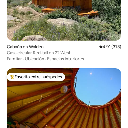
Cabaña en Walden
Calificación p
4.91 (373)
Casa circular Red-tail en 22 West
Familiar
·
Ubicación
·
Espacios interiores
Favorito entre huéspedes
Favorito entre huéspedes preferido