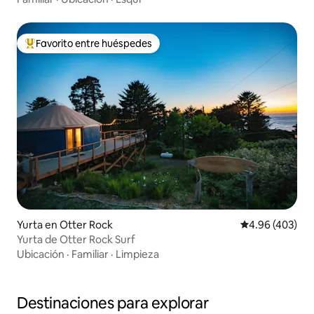
Favorito entre huéspedes
Favorito entre huéspedes preferido
Yurta en Otter Rock
Calificación pr
4.96 (403)
Yurta de Otter Rock Surf
Ubicación
·
Familiar
·
Limpieza
Destinaciones para explorar