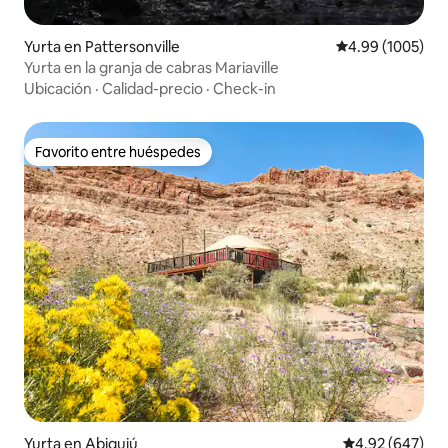
Yurta en Pattersonville
Calificación pro
4.99 (1005)
Yurta en la granja de cabras Mariaville
Ubicación
·
Calidad-precio
·
Check-in
Favorito entre huéspedes
Favorito entre huéspedes
Yurta en Abiquiú
Calificación pr
4.92 (647)