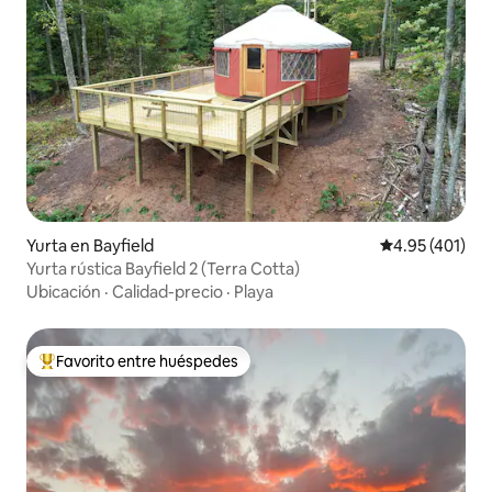
Yurta en Bayfield
Calificación p
4.95 (401)
Yurta rústica Bayfield 2 (Terra Cotta)
Ubicación
·
Calidad-precio
·
Playa
Favorito entre huéspedes
Favorito entre huéspedes preferido