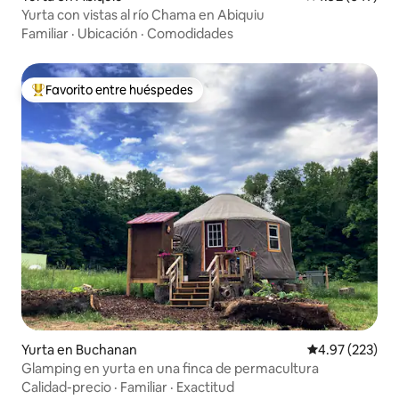
Yurta con vistas al río Chama en Abiquiu
Familiar
·
Ubicación
·
Comodidades
Favorito entre huéspedes
Favorito entre huéspedes preferido
Yurta en Buchanan
Calificación pr
4.97 (223)
Glamping en yurta en una finca de permacultura
Calidad-precio
·
Familiar
·
Exactitud