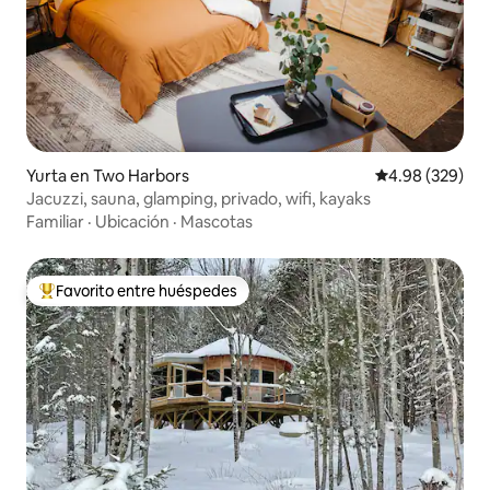
Yurta en Two Harbors
Calificación pr
4.98 (329)
Jacuzzi, sauna, glamping, privado, wifi, kayaks
Familiar
·
Ubicación
·
Mascotas
Favorito entre huéspedes
Favorito entre huéspedes preferido