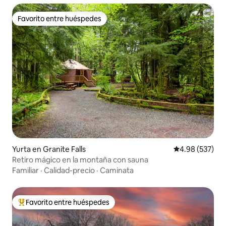
Favorito entre huéspedes
Favorito entre huéspedes
Yurta en Granite Falls
Calificación pr
4.98 (537)
Retiro mágico en la montaña con sauna
Familiar
·
Calidad-precio
·
Caminata
Favorito entre huéspedes
Favorito entre huéspedes preferido