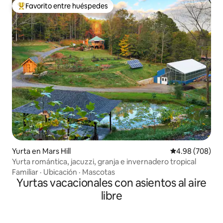
Favorito entre huéspedes
Favorito entre huéspedes preferido
Yurta en Mars Hill
Calificación pr
4.98 (708)
Yurta romántica, jacuzzi, granja e invernadero tropical
Familiar
·
Ubicación
·
Mascotas
Yurtas vacacionales con asientos al aire
libre