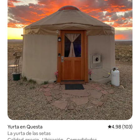
Yurta en Questa
Calificación pr
4.98 (103)
La yurta de las setas
Calidad-precio
·
Ubicación
·
Comodidades