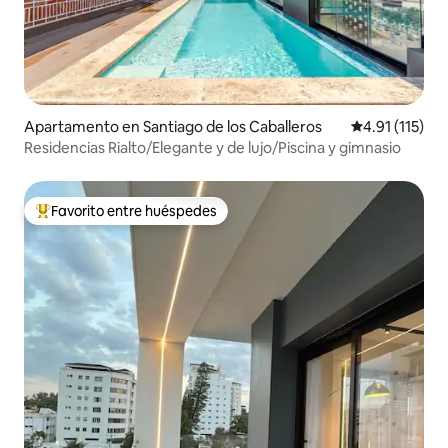
Apartamento en Santiago de los Caballeros
Calificación p
4.91 (115)
Residencias Rialto/Elegante y de lujo/Piscina y gimnasio
Favorito entre huéspedes
Favorito entre huéspedes preferido