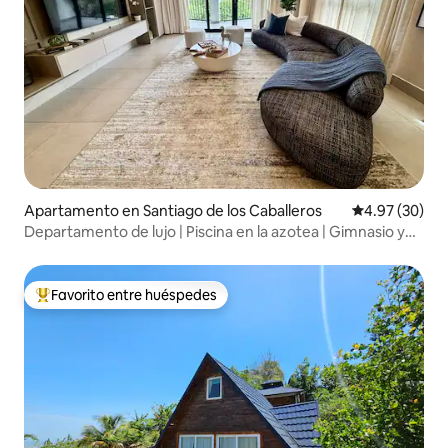
Apartamento en Santiago de los Caballeros
Calificación p
4.97 (30)
Departamento de lujo | Piscina en la azotea | Gimnasio y
vistas a la ciudad
Favorito entre huéspedes
Favorito entre huéspedes preferido