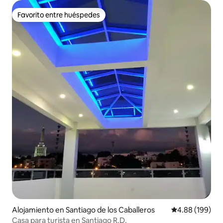
Favorito entre huéspedes
Favorito entre huéspedes
Alojamiento en Santiago de los Caballeros
Calificación pr
4.88 (199)
Casa para turista en Santiago R.D.