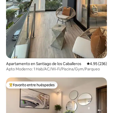
Apartamento en Santiago de los Caballeros
Calificación pr
4.95 (236)
Apto Moderno: 1 Hab/AC/Wi-Fi/Piscina/Gym/Parqueo
Favorito entre huéspedes
Favorito entre huéspedes preferido