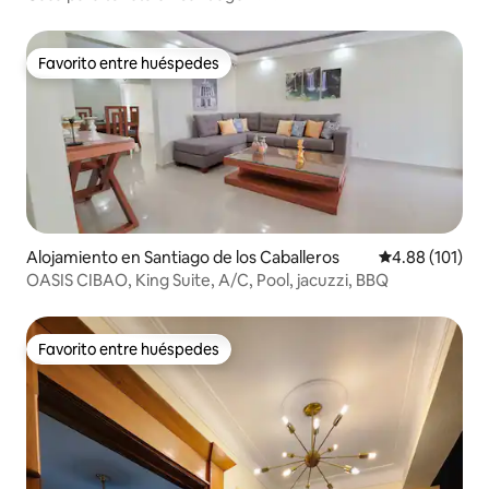
Favorito entre huéspedes
Favorito entre huéspedes
Alojamiento en Santiago de los Caballeros
Calificación p
4.88 (101)
OASIS CIBAO, King Suite, A/C, Pool, jacuzzi, BBQ
Favorito entre huéspedes
Favorito entre huéspedes