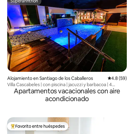
Superanfitrión
Superanfitrión
Alojamiento en Santiago de los Caballeros
Calificación
4.8 (59)
Villa Cascabeles | con piscina | jacuzzi y barbacoa | 4
Apartamentos vacacionales con aire
dormitorios
acondicionado
Favorito entre huéspedes
Favorito entre huéspedes preferido