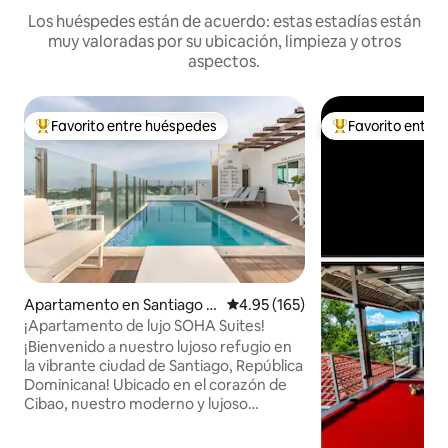
Los huéspedes están de acuerdo: estas estadías están
muy valoradas por su ubicación, limpieza y otros
aspectos.
Favorito entre huéspedes
Favorito entre
Favorito entre huéspedes preferido
Favorito entre hu
Apartamento en Santiago d
Calificación promedio: 4.95 de 5
4.95 (165)
e los Caballeros
¡Apartamento de lujo SOHA Suites!
¡Bienvenido a nuestro lujoso refugio en
la vibrante ciudad de Santiago, República
Dominicana! Ubicado en el corazón de
Cibao, nuestro moderno y lujoso
apartamento ofrece la combinación
perfecta de comodidad y seguridad para