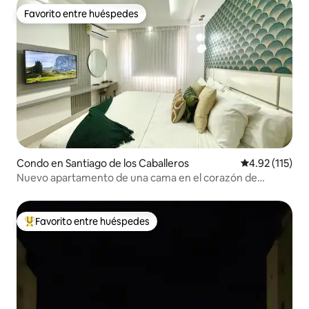
Favorito entre huéspedes
Favorito entre huéspedes
Condo en Santiago de los Caballeros
Calificación p
4.92 (115)
Nuevo apartamento de una cama en el corazón de
Santiago❤️ B2
Favorito entre huéspedes
Favorito entre huéspedes preferido