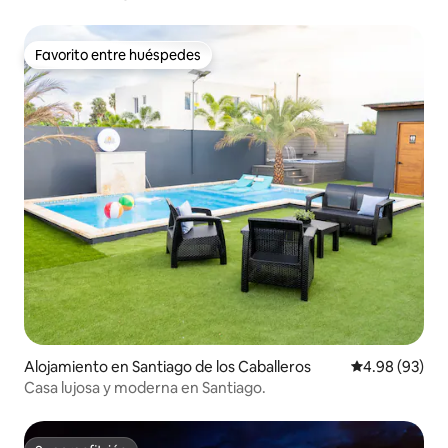
Gurabo
Favorito entre huéspedes
Favorito entre huéspedes
Alojamiento en Santiago de los Caballeros
Calificación p
4.98 (93)
Casa lujosa y moderna en Santiago.