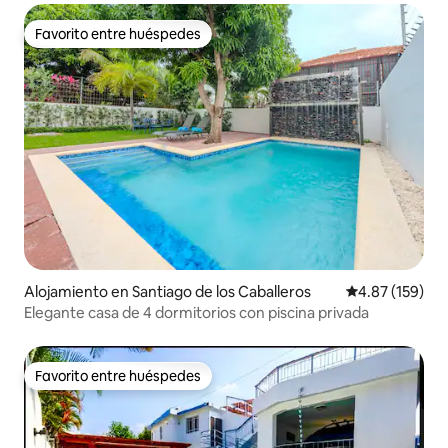
Favorito entre huéspedes
Favorito entre huéspedes
Alojamiento en Santiago de los Caballeros
Calificación p
4.87 (159)
Elegante casa de 4 dormitorios con piscina privada
Favorito entre huéspedes
Favorito entre huéspedes