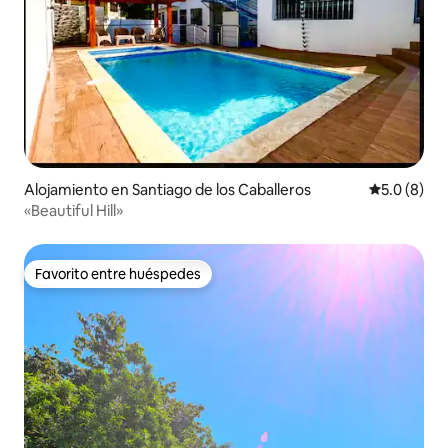
Alojamiento en Santiago de los Caballeros
Calificació
5.0 (8)
«Beautiful Hill»
Favorito entre huéspedes
Favorito entre huéspedes