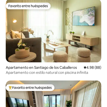
Favorito entre huéspedes
Favorito entre huéspedes
Apartamento en Santiago de los Caballeros
Calificación p
4.98 (88)
Apartamento con estilo natural con piscina infinita
Favorito entre huéspedes
Favorito entre huéspedes preferido