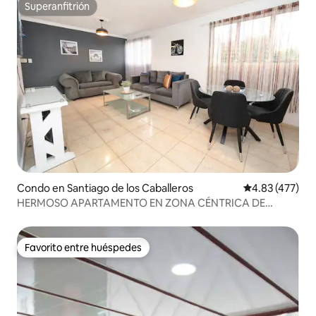
Superanfitrión
Superanfitrión
Condo en Santiago de los Caballeros
Calificación pr
4.83 (477)
HERMOSO APARTAMENTO EN ZONA CÉNTRICA DE
SANTIAGO
Favorito entre huéspedes
Favorito entre huéspedes