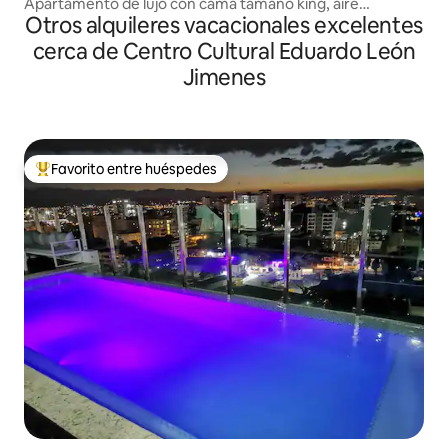
Apartamento de lujo con cama tamaño king, aire
Otros alquileres vacacionales excelentes
acondicionado, wifi y lavadora.
cerca de Centro Cultural Eduardo León
Jimenes
Favorito entre huéspedes
Favorito entre huéspedes preferido