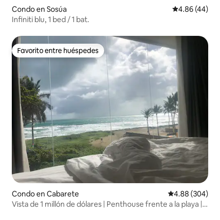
Condo en Sosúa
Calificación p
4.86 (44)
Infiniti blu, 1 bed / 1 bat.
Favorito entre huéspedes
Favorito entre huéspedes
Condo en Cabarete
Calificación pr
4.88 (304)
Vista de 1 millón de dólares | Penthouse frente a la playa |
Azotea