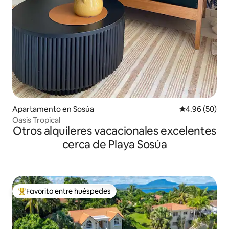
Apartamento en Sosúa
Calificación p
4.96 (50)
Oasis Tropical
Otros alquileres vacacionales excelentes
cerca de Playa Sosúa
Favorito entre huéspedes
Favorito entre huéspedes preferido