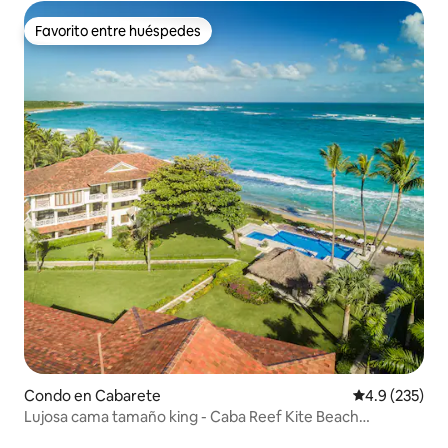
Favorito entre huéspedes
Favorito entre huéspedes
Condo en Cabarete
Calificación 
4.9 (235)
Lujosa cama tamaño king - Caba Reef Kite Beach
Cabarete