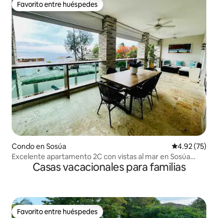
Favorito entre huéspedes
Favorito entre huéspedes
Condo en Sosúa
Calificación 
4.92 (75)
Excelente apartamento 2C con vistas al mar en Sosúa
Casas vacacionales para familias
Playa Alicia
Favorito entre huéspedes
Favorito entre huéspedes