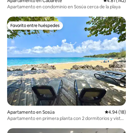
Apartamento en Cabarete
Calificación p
4.81 (142)
Apartamento en condominio en Sosúa cerca de la playa
Favorito entre huéspedes
Favorito entre huéspedes
Apartamento en Sosúa
Calificación 
4.94 (18)
Apartamento en primera planta con 2 dormitorios y vistas
al mar en la playa Hispaniola