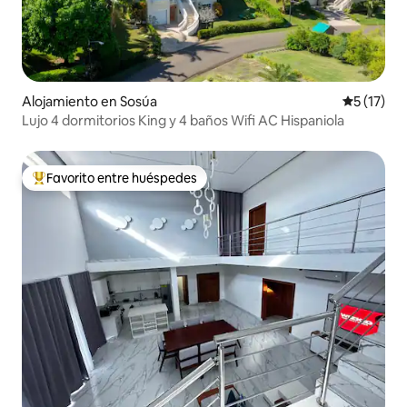
Alojamiento en Sosúa
Calificaci
5 (17)
Lujo 4 dormitorios King y 4 baños Wifi AC Hispaniola
Favorito entre huéspedes
Favorito entre huéspedes preferido