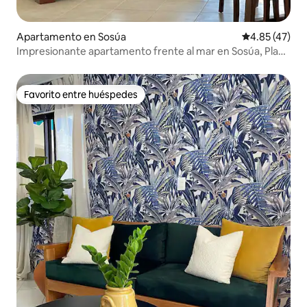
Apartamento en Sosúa
Calificación 
4.85 (47)
Impresionante apartamento frente al mar en Sosúa, Playa
Chiquita
Favorito entre huéspedes
Favorito entre huéspedes