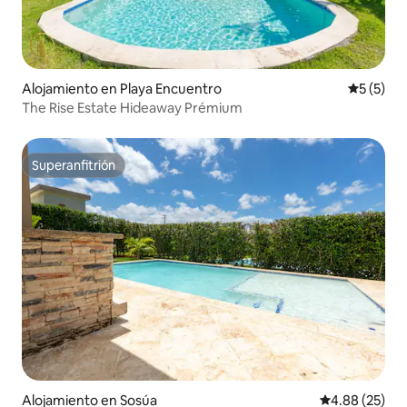
Alojamiento en Playa Encuentro
Calificac
5 (5)
The Rise Estate Hideaway Prémium
Superanfitrión
Superanfitrión
Alojamiento en Sosúa
Calificación p
4.88 (25)