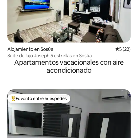
Alojamiento en Sosúa
Calificaci
5 (22)
Suite de lujo Joseph 5 estrellas en Sosúa
Apartamentos vacacionales con aire
acondicionado
Favorito entre huéspedes
Favorito entre huéspedes preferido