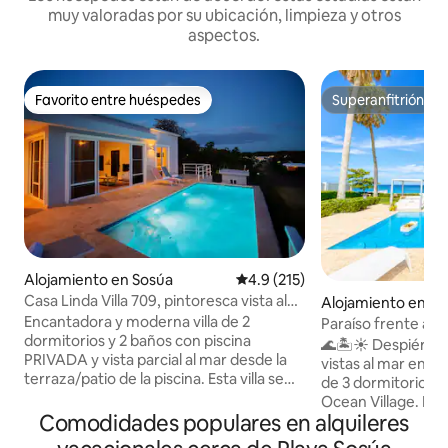
muy valoradas por su ubicación, limpieza y otros
aspectos.
Favorito entre huéspedes
Superanfitrión
Favorito entre huéspedes
Superanfitrión
Alojamiento en Sosúa
Calificación promedio: 4.9 de 5
4.9 (215)
Casa Linda Villa 709, pintoresca vista al
Alojamiento en So
mar 2 BR
Encantadora y moderna villa de 2
Paraíso frente al m
dormitorios y 2 baños con piscina
al acantilado en S
🌊🏝️☀️ Despiérta
PRIVADA y vista parcial al mar desde la
vistas al mar en es
terraza/patio de la piscina. Esta villa se
de 3 dormitorios f
encuentra en la comunidad cerrada y
Ocean Village. La l
segura de Casa Linda. Estás a un minuto
Comodidades populares en alquileres
cuenta con una c
a pie de todos los servicios, como el
bañera con vista a