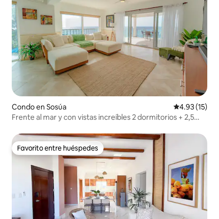
Condo en Sosúa
Calificación 
4.93 (15)
Frente al mar y con vistas increíbles 2 dormitorios + 2,5
baños cerca de la ciudad
Favorito entre huéspedes
Favorito entre huéspedes