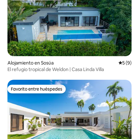
Alojamiento en Sosúa
Calificac
5 (9)
El refugio tropical de Weldon | Casa Linda Villa
Favorito entre huéspedes
Favorito entre huéspedes