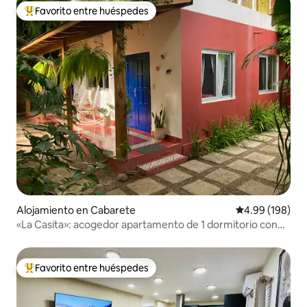
Favorito entre huéspedes
Favorito entre huéspedes preferido
Alojamiento en Cabarete
Calificación pr
4.99 (198)
«La Casita»: acogedor apartamento de 1 dormitorio con
patio
Favorito entre huéspedes
Favorito entre huéspedes preferido