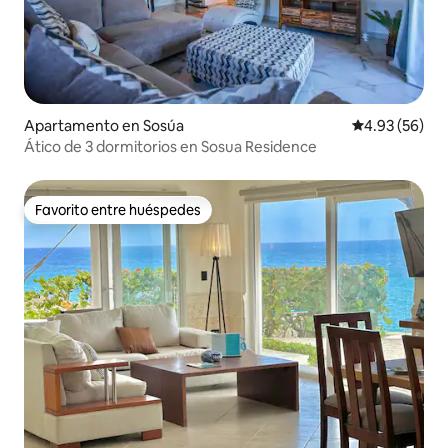
Apartamento en Sosúa
Calificación p
4.93 (56)
Ático de 3 dormitorios en Sosua Residence
Favorito entre huéspedes
Favorito entre huéspedes