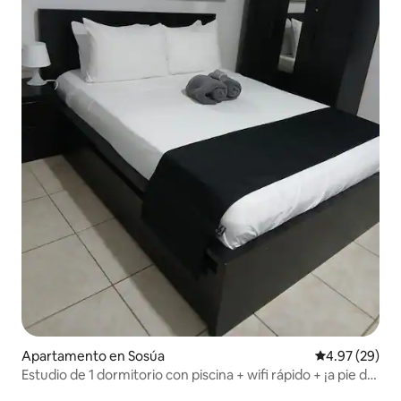
Apartamento en Sosúa
Calificación p
4.97 (29)
Estudio de 1 dormitorio con piscina + wifi rápido + ¡a pie de
la playa!