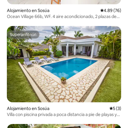
Alojamiento en Sosúa
Calificación p
4.89 (76)
Ocean Village 66b, WF. 4 aire acondicionado, 2 plazas de
aparcamiento, 4 TV, Netflix
Superanfitrión
Superanfitrión
Alojamiento en Sosúa
Calificac
5 (3)
Villa con piscina privada a poca distancia a pie de playas y
restaurantes