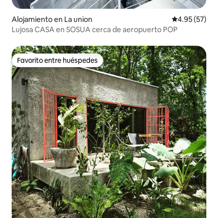
Alojamiento en La union
Calificación 
4.95 (57)
Lujosa CASA en SOSUA cerca de aeropuerto POP
Favorito entre huéspedes
Favorito entre huéspedes