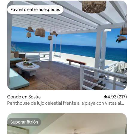
Favorito entre huéspedes
Favorito entre huéspedes
Condo en Sosúa
Calificación p
4.93 (217)
Penthouse de lujo celestial frente a la playa con vistas al
mar
Superanfitrión
Superanfitrión