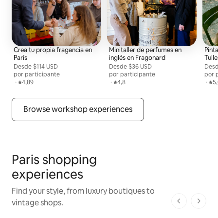
Crea tu propia fragancia en
Minitaller de perfumes en
Pinta
París
inglés en Fragonard
Tulle
Desde
Desde $114 USD por persona
$114 USD
Desde
Desde $36 USD por persona
$36 USD
Des
Desd
por participante
por participante
por 
,
·
Calificación promedio: 4,89 de 5
4,89
,
·
Calificación promedio: 4,8 de 5
4,8
,
·
Cal
5
Browse workshop experiences
Paris shopping
experiences
Find your style, from luxury boutiques to
vintage shops.
1 de 1 pági