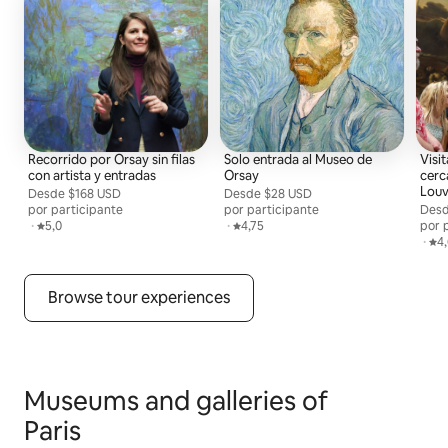
Recorrido por Orsay sin filas
Solo entrada al Museo de
Visi
con artista y entradas
Orsay
cerc
Louv
Desde
Desde $168 USD por persona
$168 USD
Desde
Desde $28 USD por persona
$28 USD
por participante
por participante
Des
Desd
,
·
Calificación promedio: 5,0 de 5
5,0
,
·
Calificación promedio: 4,75 de 5
4,75
por 
,
·
Cal
4
Browse tour experiences
Museums and galleries of
Paris