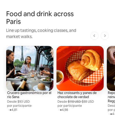
Food and drink across
Paris
Line up tastings, cooking classes, and
market walks.
1 de 1 pági
Crucero gastronómico por el
Haz croissants y panes de
Repo
río Sena
chocolate de verdad
rein
Reg
Desde
Desde $93 USD por persona
$93 USD
Desde
Desde $88 USD por participante, antes
$110 USD
$88 USD
por participante
por participante
Des
Desd
,
·
Calificación promedio: 4,81 de 5
4,81
,
·
Calificación promedio: 4,98 de 5
4,98
por 
,
·
Cal
4