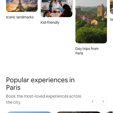
Iconic landmarks
S
Kid-friendly
Day trips from
Paris
Popular experiences in
Paris
Book the most-loved experiences across
the city.
1 de 1 pági