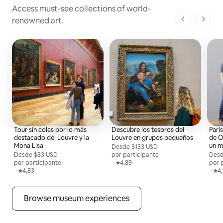
Access must-see collections of world-
renowned art.
1 de 1 pági
Tour sin colas por lo más
Descubre los tesoros del
Parí
destacado del Louvre y la
Louvre en grupos pequeños
de O
Mona Lisa
un m
Desde
Desde $133 USD por persona
$133 USD
Desde
Desde $83 USD por persona
$83 USD
por participante
Des
Desd
por participante
,
·
Calificación promedio: 4,89 de 5
4,89
por 
,
·
Calificación promedio: 4,83 de 5
4,83
,
·
Cal
4
Browse museum experiences