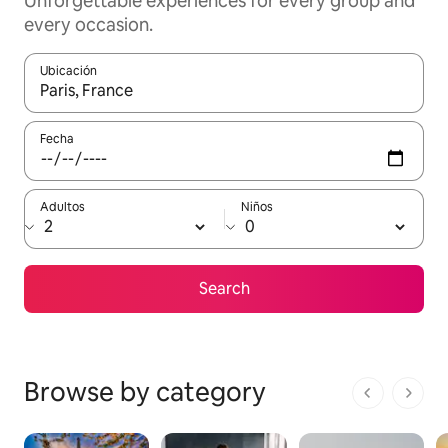
Unforgettable experiences for every group and
every occasion.
Ubicación
Cuando los resultados estén disponibles, navega con las teclas d
Fecha
Adultos
Niños
Search
Browse by category
1 de 1 pági