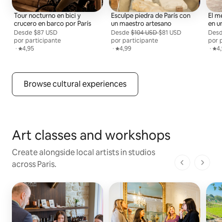
Tour nocturno en bici y
Esculpe piedra de París con
El m
crucero en barco por París
un maestro artesano
en u
Desde
Desde $87 USD por persona
$87 USD
Desde
Desde $81 USD por participante, antes
$104 USD
$81 USD
Des
Desd
por participante
por participante
por 
,
·
Calificación promedio: 4,95 de 5
4,95
,
·
Calificación promedio: 4,99 de 5
4,99
,
·
Cal
4
Browse cultural experiences
Art classes and workshops
Create alongside local artists in studios
across Paris.
1 de 1 pági