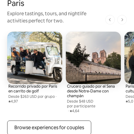
Paris
Explore tastings, tours, and nightlife
activities perfect for two.
1 de 1 pági
Recorrido privado por París
Crucero guiado por el Sena
París
en carrito de golf
desde Notre-Dame con
cultu
champán
Desde
Desde $263 USD por grupo
$263 USD
por grupo
,
·
Des
Desd
Calificación promedio: 4,97 de 5
4,97
Desde
Desde $48 USD por persona
$48 USD
Cali
5,0
por participante
,
·
Calificación promedio: 4,64 de 5
4,64
Browse experiences for couples