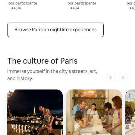
por participante
por participante
por 
,
·
Calificación promedio: 4,94 de 5
4,94
,
·
Calificación promedio: 4,74 de 5
4,74
,
·
Cal
4
Browse Parisian nightlife experiences
The culture of Paris
Immerse yourself in the city’s streets, art,
and history.
1 de 1 pági