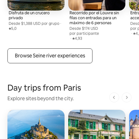
Disfruta de un crucero
Recorrido por el Louvre sin
Entr
privado
filas con entradas para un
acce
máximo de 6 personas
Desde
Desde $1,388 USD por grupo
$1,388 USD
por grupo
,
·
Des
Desd
Calificación promedio: 5,0 de 5
5,0
Desde
Desde $174 USD por persona
$174 USD
por 
por participante
,
·
Cal
4
,
·
Calificación promedio: 4,93 de 5
4,93
Browse Seine river experiences
Day trips from Paris
Explore sites beyond the city.
1 de 1 pági