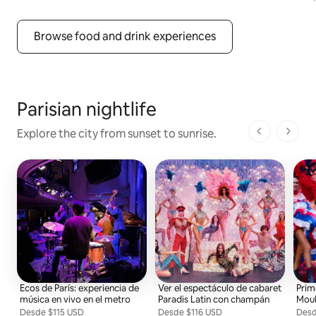
Browse food and drink experiences
Parisian nightlife
Explore the city from sunset to sunrise.
1 de 1 pági
Ecos de París: experiencia de
Ver el espectáculo de cabaret
Prim
música en vivo en el metro
Paradis Latin con champán
Moul
Desde
Desde $115 USD por persona
$115 USD
Desde
Desde $116 USD por persona
$116 USD
Des
Desd