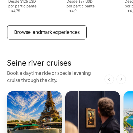
Desde
Desde $126 USD por persona
$126 USD
Desde
Desde $87 USD por persona
$87 USD
Des
Desd
por participante
por participante
por 
,
·
Calificación promedio: 4,75 de 5
4,75
,
·
Calificación promedio: 4,9 de 5
4,9
,
·
Cal
4
Browse landmark experiences
Seine river cruises
Book a daytime ride or special evening
cruise through the city.
1 de 1 pági