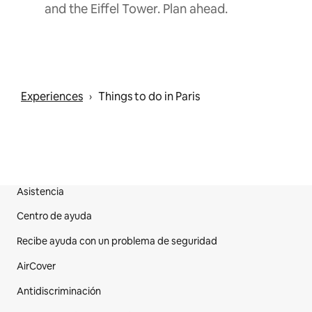
and the Eiffel Tower. Plan ahead.
Experiences
Things to do in Paris
 › 
Asistencia
Pie de página del sitio web
Centro de ayuda
Recibe ayuda con un problema de seguridad
AirCover
Antidiscriminación