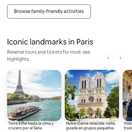
Browse family-friendly activities
Iconic landmarks in Paris
Reserve tours and tickets for must-see
highlights.
1 de 1 pági
Torre Eiffel hasta la cima y
Notre-Dame renacida: visita
Visi
crucero por el Sena
guiada en grupos pequeños
tras