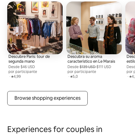
Descubre París: tour de
Descubra su aroma
Desc
segunda mano
característico en Le Marais
estil
Desde
Desde $46 USD por persona
$46 USD
Desde
Desde $111 USD por participante, ante
$139 USD
$111 USD
Des
Desd
por participante
por participante
por 
,
·
Calificación promedio: 4,99 de 5
4,99
,
·
Calificación promedio: 5,0 de 5
5,0
,
·
Cal
4
Browse shopping experiences
Experiences for couples in