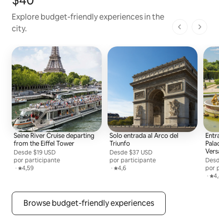
Explore budget-friendly experiences in the
city.
1 de 1 pági
Seine River Cruise departing
Solo entrada al Arco del
Entr
from the Eiffel Tower
Triunfo
Pala
Vers
Desde
Desde $19 USD por persona
$19 USD
Desde
Desde $37 USD por persona
$37 USD
por participante
por participante
Des
Desd
,
·
Calificación promedio: 4,59 de 5
4,59
,
·
Calificación promedio: 4,6 de 5
4,6
por 
,
·
Cal
4
Browse budget-friendly experiences