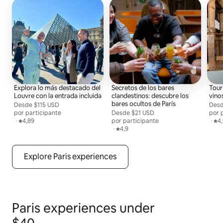
Explora lo más destacado del
Secretos de los bares
Tour
Louvre con la entrada incluida
clandestinos: descubre los
vino
bares ocultos de París
Desde
Desde $115 USD por persona
$115 USD
Des
Desd
por participante
Desde
Desde $21 USD por persona
$21 USD
por 
,
·
Calificación promedio: 4,89 de 5
4,89
por participante
,
·
Cal
4
,
·
Calificación promedio: 4,9 de 5
4,9
Explore Paris experiences
Paris experiences under
$40