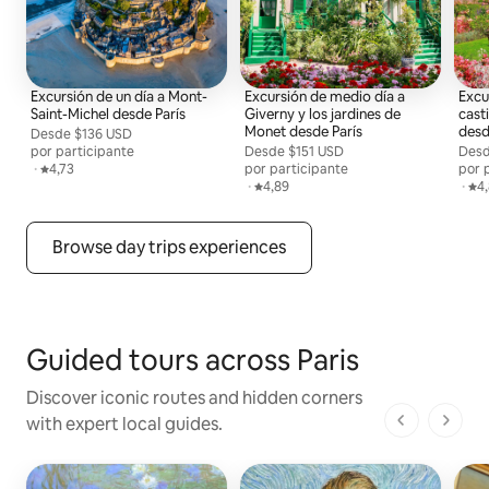
Excursión de un día a Mont-
Excursión de medio día a
Excu
Saint-Michel desde París
Giverny y los jardines de
casti
Monet desde París
desd
Desde
Desde $136 USD por persona
$136 USD
por participante
Desde
Desde $151 USD por persona
$151 USD
Des
Desd
,
·
Calificación promedio: 4,73 de 5
4,73
por participante
por 
,
·
Calificación promedio: 4,89 de 5
4,89
,
·
Cal
4
Browse day trips experiences
Guided tours across Paris
Discover iconic routes and hidden corners
with expert local guides.
1 de 1 pági