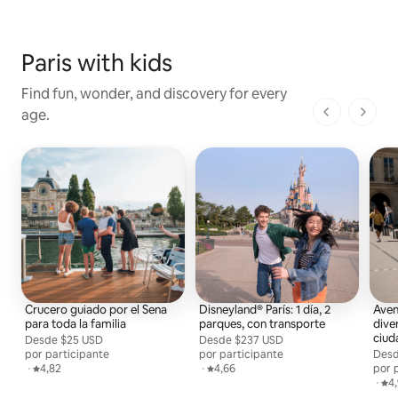
Paris with kids
Find fun, wonder, and discovery for every
age.
1 de 1 pági
Crucero guiado por el Sena
Disneyland® París: 1 día, 2
Aven
para toda la familia
parques, con transporte
dive
ciud
Desde
Desde $25 USD por persona
$25 USD
Desde
Desde $237 USD por persona
$237 USD
por participante
por participante
Des
Desd
,
·
Calificación promedio: 4,82 de 5
4,82
,
·
Calificación promedio: 4,66 de 5
4,66
por 
,
·
Cal
4