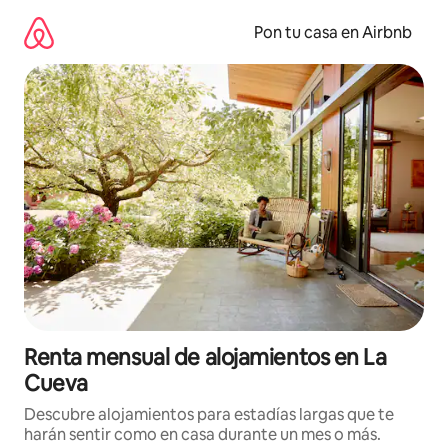
Omite
el
Pon tu casa en Airbnb
contenido
Renta mensual de alojamientos en La
Cueva
Descubre alojamientos para estadías largas que te
harán sentir como en casa durante un mes o más.