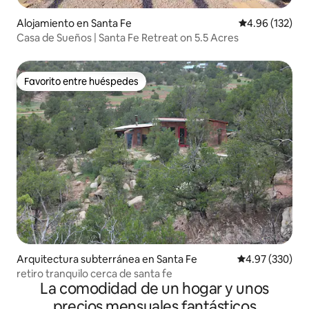
Alojamiento en Santa Fe
Calificación p
4.96 (132)
Casa de Sueños | Santa Fe Retreat on 5.5 Acres
Favorito entre huéspedes
Favorito entre huéspedes
Arquitectura subterránea en Santa Fe
Calificación pr
4.97 (330)
retiro tranquilo cerca de santa fe
La comodidad de un hogar y unos
precios mensuales fantásticos