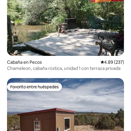
Cabaña en Pecos
Calificación pr
4.89 (237)
Chameleon, cabaña rústica, unidad 1 con terraza privada
Favorito entre huéspedes
Favorito entre huéspedes