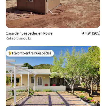
Casa de huéspedes en Rowe
Calificación p
4.91 (205)
Retiro tranquilo
Favorito entre huéspedes
Favorito entre huéspedes preferido