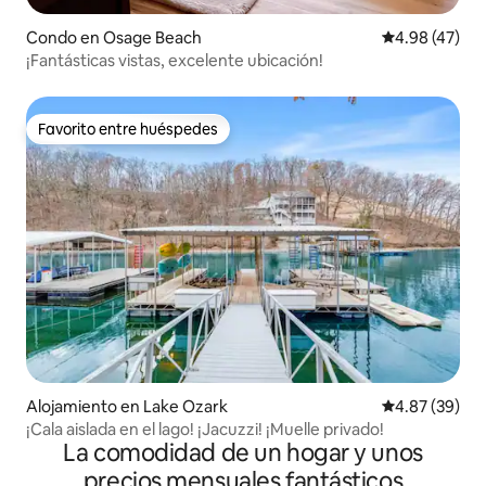
Condo en Osage Beach
Calificación 
4.98 (47)
¡Fantásticas vistas, excelente ubicación!
Favorito entre huéspedes
Favorito entre huéspedes
Alojamiento en Lake Ozark
Calificación p
4.87 (39)
¡Cala aislada en el lago! ¡Jacuzzi! ¡Muelle privado!
La comodidad de un hogar y unos
precios mensuales fantásticos