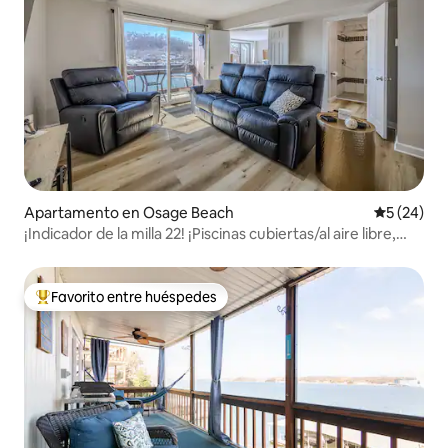
Apartamento en Osage Beach
Calificaci
5 (24)
¡Indicador de la milla 22! ¡Piscinas cubiertas/al aire libre,
jacuzzi!
Favorito entre huéspedes
Favorito entre huéspedes preferido