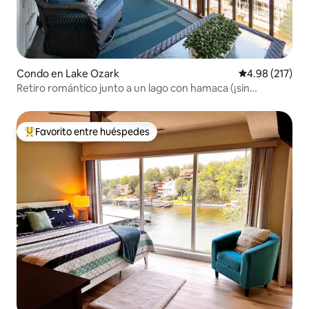
Condo en Lake Ozark
Calificación p
4.98 (217)
Retiro romántico junto a un lago con hamaca (¡sin
escalones!)
Favorito entre huéspedes
Favorito entre huéspedes preferido