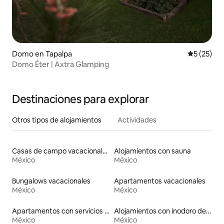
Domo en Tapalpa
Calificaci
5 (25)
Domo Éter | Axtra Glamping
Destinaciones para explorar
Otros tipos de alojamientos
Actividades
Casas de campo vacacionales
Alojamientos con sauna
México
México
Bungalows vacacionales
Apartamentos vacacionales
México
México
Apartamentos con servicios incluidos vacacionales
Alojamientos con inodoro de altura accesible
México
México