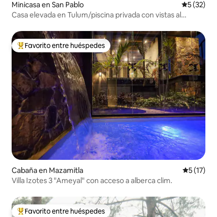
Minicasa en San Pablo
Calificaci
5 (32)
Casa elevada en Tulum/piscina privada con vistas al
cenote
Favorito entre huéspedes
Favorito entre huéspedes preferido
Cabaña en Mazamitla
Calificaci
5 (17)
Villa Izotes 3 "Ameyal" con acceso a alberca clim.
Favorito entre huéspedes
Favorito entre huéspedes preferido