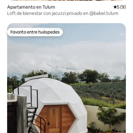
Apartamento en Tulum
Calificac
5 (9)
Loft de bienestar con jacuzzi privado en @babel.tulum
Favorito entre huéspedes
Favorito entre huéspedes