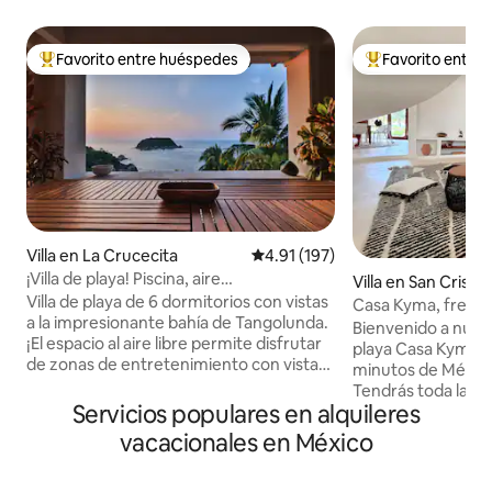
Favorito entre huéspedes
Favorito entre
Favorito entre huéspedes preferido
Favorito entre hu
Villa en La Crucecita
Calificación promedio: 4.91 de 5
4.91 (197)
¡Villa de playa! Piscina, aire
Villa en San Crisan
acondicionado, solárium, ¡las mejores
Villa de playa de 6 dormitorios con vistas
Casa Kyma, frente a
vistas! ¡12 personas!
a la impresionante bahía de Tangolunda.
Yucatán
Bienvenido a nuestr
¡El espacio al aire libre permite disfrutar
playa Casa Kyma e
de zonas de entretenimiento con vistas
minutos de Mérida
al pintoresco océano Pacífico! Siéntate
Tendrás toda la vil
junto a la piscina privada y disfruta del
Servicios populares en alquileres
vistas al mar y pue
cálido sol de Oaxaca. ¡Camina hasta la
inolvidables. Cada
vacacionales en México
aislada cala/pequeña playa! O sube a
cuidadosamente di
tomar el sol a la terraza. Todas las
para que tu estanci
habitaciones están equipadas con baño