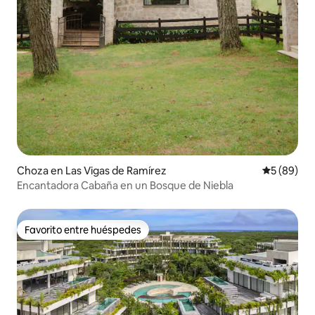
Choza en Las Vigas de Ramírez
Calificaci
5 (89)
Encantadora Cabaña en un Bosque de Niebla
Favorito entre huéspedes
Favorito entre huéspedes