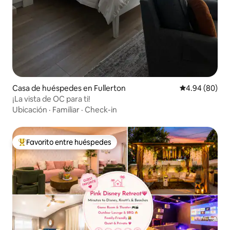
Casa de huéspedes en Fullerton
Calificación p
4.94 (80)
¡La vista de OC para ti!
Ubicación
·
Familiar
·
Check-in
Favorito entre huéspedes
Favorito entre huéspedes preferido