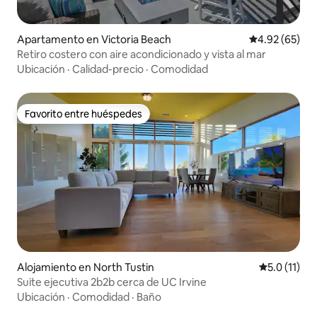
Apartamento en Victoria Beach
Calificación p
4.92 (65)
Retiro costero con aire acondicionado y vista al mar
Ubicación
·
Calidad-precio
·
Comodidad
Favorito entre huéspedes
Favorito entre huéspedes
Alojamiento en North Tustin
Calificación
5.0 (11)
Suite ejecutiva 2b2b cerca de UC Irvine
Ubicación
·
Comodidad
·
Baño