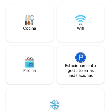
mezcla ecléctica de estilo playero de
Disneyland (6 mill
mediados de siglo (léase: DIVERTIDO).
(6 millas) + Estadi
Debes tener 25 años para reservar; la
millas) + OC Fairgr
persona que reserva también debe
Aeropuerto John 
hospedarse. No reserves esto para tus
+ Knott's Berry Far
hijos. Administrada por el propietario
Huntington Beach M
Cocina
Wifi
con atención a los detalles.
Estacionamiento
Piscina
gratuito en las
instalaciones