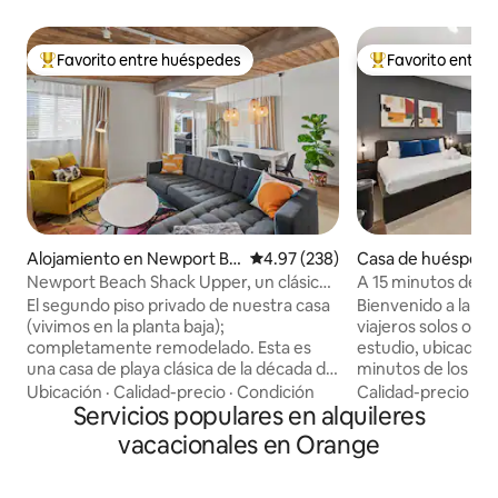
Favorito entre huéspedes
Favorito entre
Favorito entre huéspedes preferido
Favorito entre hu
Alojamiento en Newport Be
Calificación promedio: 4.97 de 5
4.97 (238)
Casa de huéspede
ach
a Ana
Newport Beach Shack Upper, un clásico
A 15 minutos de D
elegante
- Acogedor y segu
El segundo piso privado de nuestra casa
Bienvenido a la es
estudio
(vivimos en la planta baja);
viajeros solos o e
completamente remodelado. Esta es
estudio, ubicado e
una casa de playa clásica de la década de
minutos de los pri
1960 con ventanas, puertas, pisos,
turísticos del co
Ubicación
·
Calidad-precio
·
Condición
Calidad-precio
·
Ub
cocina, baños, pintura, muebles y
Servicios populares en alquileres
*UBICACIÓN CÉNTR
electrodomésticos nuevos, ¡lo que sea!
Park (2 millas) + 
vacacionales en Orange
¡Estamos muy orgullosos del aspecto
Garden/Phuoc Loc 
final y sabemos que será un maravilloso
Centro de Conven
hogar lejos de casa! El estilo es una
millas) + El Observa