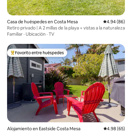
Casa de huéspedes en Costa Mesa
Calificación p
4.94 (86)
Retiro privado | A 2 millas de la playa + vistas a la naturaleza
Familiar
·
Ubicación
·
TV
Favorito entre huéspedes
Favorito entre huéspedes preferido
Alojamiento en Eastside Costa Mesa
Calificación p
4.98 (65)