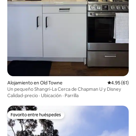
Alojamiento en Old Towne
Calificación 
4.95 (61)
Un pequeño Shangri-La Cerca de Chapman U y Disney
Calidad-precio
·
Ubicación
·
Parrilla
Favorito entre huéspedes
Favorito entre huéspedes