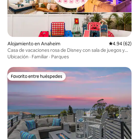
Alojamiento en Anaheim
Calificación p
4.94 (62)
Casa de vacaciones rosa de Disney con sala de juegos y
cine
Ubicación
·
Familiar
·
Parques
Favorito entre huéspedes
Favorito entre huéspedes