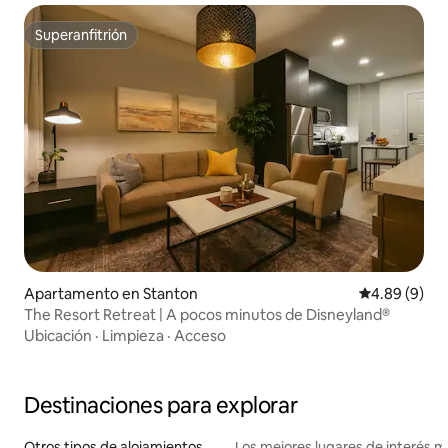
Superanfitrión
Superanfitrión
Apartamento en Stanton
Calificación 
4.89 (9)
The Resort Retreat | A pocos minutos de Disneyland®
Ubicación
·
Limpieza
·
Acceso
Destinaciones para explorar
Otros tipos de alojamientos
Los mejores lugares de interés 