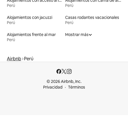
Alojamientos con acceso al lago
Alojamientos con cama de altura accesible
Perú
Perú
Alojamientos con jacuzzi
Casas rodantes vacacionales
Perú
Perú
Alojamientos frente al mar
Mostrar más
Perú
Airbnb
Perú
© 2026 Airbnb, Inc.
Privacidad
Términos