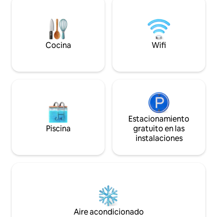
encuentra en el corazón del centro
pero solo con Habitación 
histórico de Cusco Hora de llegada hasta
huéspedes: las 3 habitac
las 5 p. m.; después de esta hora,
personas en cuart
guardamos las llaves en el hotel de al
en la reserva.
lado
Cocina
Wifi
Estacionamiento
Piscina
gratuito en las
instalaciones
Aire acondicionado