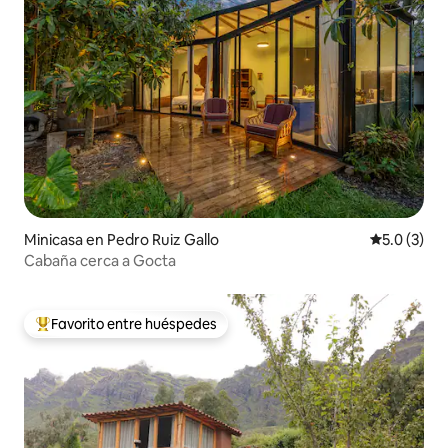
Minicasa en Pedro Ruiz Gallo
Calificació
5.0 (3)
Cabaña cerca a Gocta
Favorito entre huéspedes
Favorito entre huéspedes preferido