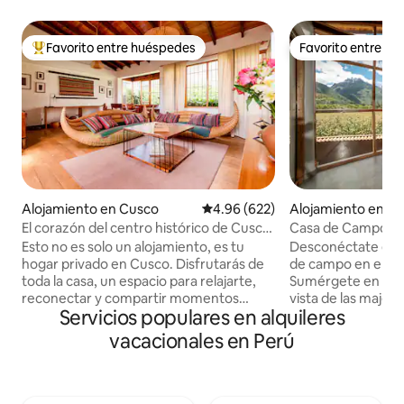
Favorito entre huéspedes
Favorito entre h
Favorito entre huéspedes preferido
Favorito entre h
Alojamiento en Cusco
Calificación promedio: 4.96 de 5
4.96 (622)
Alojamiento en H
a
El corazón del centro histórico de Cusco,
Casa de Campo - Va
balcón y jardín
Panorámicas
Esto no es solo un alojamiento, es tu
Desconéctate en 
hogar privado en Cusco. Disfrutarás de
de campo en el Val
toda la casa, un espacio para relajarte,
Sumérgete en la n
reconectar y compartir momentos
vista de las maje
Servicios populares en alquileres
significativos con tu familia o amigos.
Sawasiray y Pitusiray. Ubicada 
Relájate en la terraza, reúnete junto a la
corazón del Valle,
vacacionales en Perú
chimenea y descubre los tesoros
para quienes busc
históricos que esta casa conserva,
tranquilidad y paz. Casa totalment
ofreciéndote comodidad, belleza y un
privada. ATENCION 
sentido de pertenencia. - Ubicación: se
pareja tendrás acc