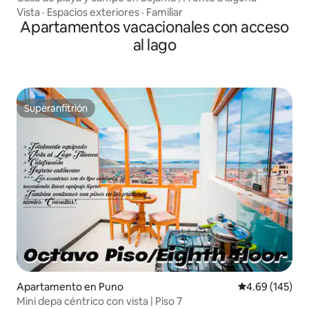
Vista
·
Espacios exteriores
·
Familiar
Apartamentos vacacionales con acceso
al lago
Superanfitrión
Superanfitrión
Apartamento en Puno
Calificación pr
4.69 (145)
Mini depa céntrico con vista | Piso 7