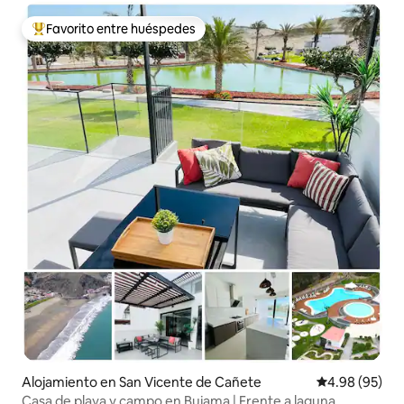
Favorito entre huéspedes
Favorito entre huéspedes preferido
Alojamiento en San Vicente de Cañete
Calificación p
4.98 (95)
Casa de playa y campo en Bujama | Frente a laguna