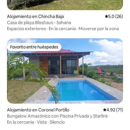
Alojamiento en Chincha Baja
Calificación
5.0 (26)
Casa de playa Blisshaus - Sahana
Espacios exteriores
·
En la cercanía
·
Moverse por la zona
Favorito entre huéspedes
Favorito entre huéspedes
Alojamiento en Coronel Portillo
Calificación 
4.92 (71)
Bungalow Amazónico con Piscina Privada y Starlink
En la cercanía
·
Vista
·
Silencio