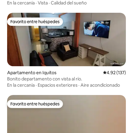
En la cercanía
·
Vista
·
Calidad del sueño
Favorito entre huéspedes
Favorito entre huéspedes
Apartamento en Iquitos
Calificación p
4.92 (137)
Bonito departamento con vista al río.
En la cercanía
·
Espacios exteriores
·
Aire acondicionado
Favorito entre huéspedes
Favorito entre huéspedes