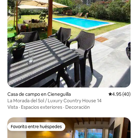
Casa de campo en Cieneguilla
Calificación 
4.95 (40)
La Morada del Sol / Luxury Country House 14
Vista
·
Espacios exteriores
·
Decoración
Favorito entre huéspedes
Favorito entre huéspedes