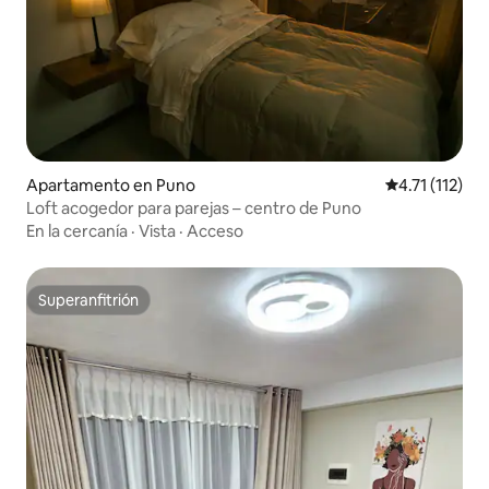
Apartamento en Puno
Calificación p
4.71 (112)
Loft acogedor para parejas – centro de Puno
En la cercanía
·
Vista
·
Acceso
Superanfitrión
Superanfitrión