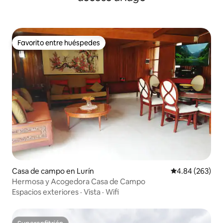
Favorito entre huéspedes
Favorito entre huéspedes
Casa de campo en Lurín
Calificación pr
4.84 (263)
Hermosa y Acogedora Casa de Campo
Espacios exteriores
·
Vista
·
Wifi