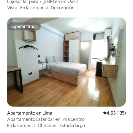
Lujoso flat para 7 (3 BR) en un Oasis
Vista
·
En la cercanía
·
Decoración
Superanfitrión
Superanfitrión
Apartamento en Lima
Calificación p
4.63 (135)
Apartamento Estándar en lima centro
En la cercanía
·
Check-in
·
Estadía larga