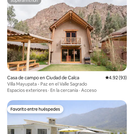
Superanfitrión
Superanfitrión
Casa de campo en Ciudad de Calca
Calificación p
4.92 (93)
Villa Mayupata - Paz en el Valle Sagrado
Espacios exteriores
·
En la cercanía
·
Acceso
Favorito entre huéspedes
Favorito entre huéspedes