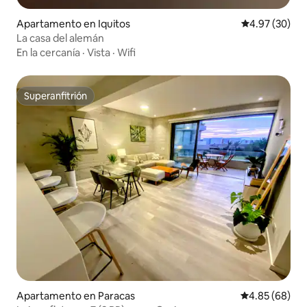
Apartamento en Iquitos
Calificación p
4.97 (30)
La casa del alemán
En la cercanía
·
Vista
·
Wifi
Superanfitrión
Superanfitrión
Apartamento en Paracas
Calificación p
4.85 (68)