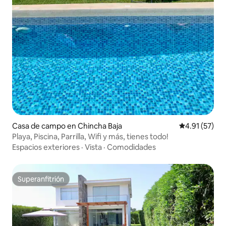
Casa de campo en Chincha Baja
Calificación 
4.91 (57)
Playa, Piscina, Parrilla, Wifi y más, tienes todo!
Espacios exteriores
·
Vista
·
Comodidades
Superanfitrión
Superanfitrión