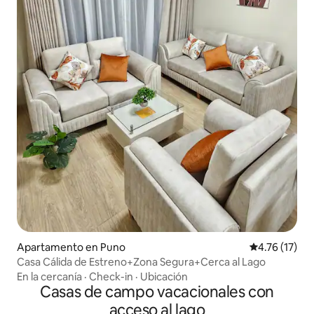
Apartamento en Puno
Calificación 
4.76 (17)
Casa Cálida de Estreno+Zona Segura+Cerca al Lago
En la cercanía
·
Check-in
·
Ubicación
Casas de campo vacacionales con
acceso al lago