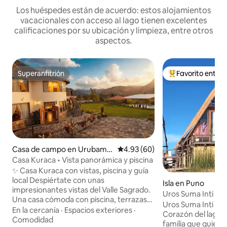
Los huéspedes están de acuerdo: estos alojamientos
vacacionales con acceso al lago tienen excelentes
calificaciones por su ubicación y limpieza, entre otros
aspectos.
Superanfitrión
Favorito entre
Superanfitrión
Favorito entre hu
Casa de campo en Urubamb
Calificación promedio: 4.93 de 
4.93 (60)
a
Casa Kuraca • Vista panorámica y piscina
✨ Casa Kuraca con vistas, piscina y guía
local Despiértate con unas
Isla en Puno
impresionantes vistas del Valle Sagrado.
Uros Suma Inti Lo
Una casa cómoda con piscina, terrazas
Uros Suma Inti Alp
soleadas y un espacio tranquilo de estilo
En la cercanía
·
Espacios exteriores
·
Corazón del lago 
templo perfecto para el yoga o los
Comodidad
familia que quiere