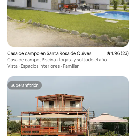
Casa de campo en Santa Rosa de Quives
Calificación p
4.96 (23)
Casa de campo, Piscina+fogata y sol todo el año
Vista
·
Espacios interiores
·
Familiar
Superanfitrión
Superanfitrión