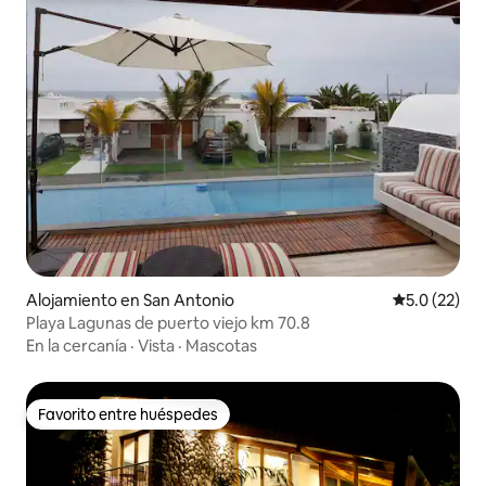
Alojamiento en San Antonio
Calificación
5.0 (22)
Playa Lagunas de puerto viejo km 70.8
En la cercanía
·
Vista
·
Mascotas
Favorito entre huéspedes
Favorito entre huéspedes