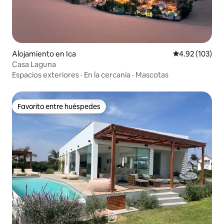
Alojamiento en Ica
Calificación p
4.92 (103)
Casa Laguna
Espacios exteriores
·
En la cercanía
·
Mascotas
Favorito entre huéspedes
Favorito entre huéspedes