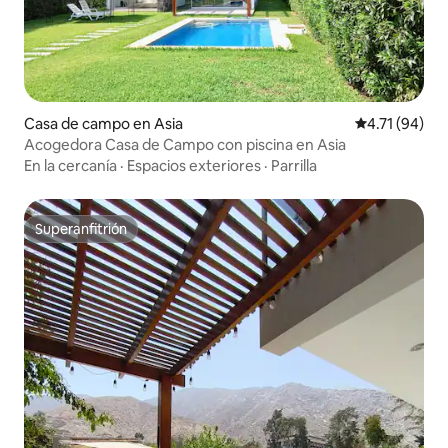
Casa de campo en Asia
Calificación 
4.71 (94)
Acogedora Casa de Campo con piscina en Asia
En la cercanía
·
Espacios exteriores
·
Parrilla
Superanfitrión
Superanfitrión