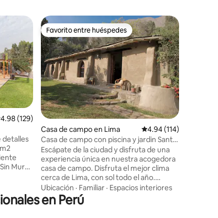
Casa de 
Favorito entre huéspedes
Favorit
rido
Favorito entre huéspedes
Favorit
a
Hummingb
Nuestra 
para 9 h
mirador, 
panorámic
las cumb
Familiar
·
altura. 
equipada
caliente y
alificación promedio: 4.98 de 5, 129 reseñas
4.98 (129)
amurallad
Casa de campo en Lima
Calificación promedio: 
4.94 (114)
ideal par
 detalles
familia, 
Casa de campo con piscina y jardin Santa
 m2
buscan c
Eulalia
Escápate de la ciudad y disfruta de una
iente
nómadas d
experiencia única en nuestra acogedora
 Sin Muros
buscando 
casa de campo. Disfruta el mejor clima
errado y
cerca de Lima, con sol todo el año.
iedad,
Piscina , jardín amplio , zona de parrilla y
Ubicación
·
Familiar
·
Espacios interiores
los
horno de barro. Ubicada en un
onales en Perú
a niños,
condominio de solo 5 casas
ucha
independientes. Espacios cómodos y