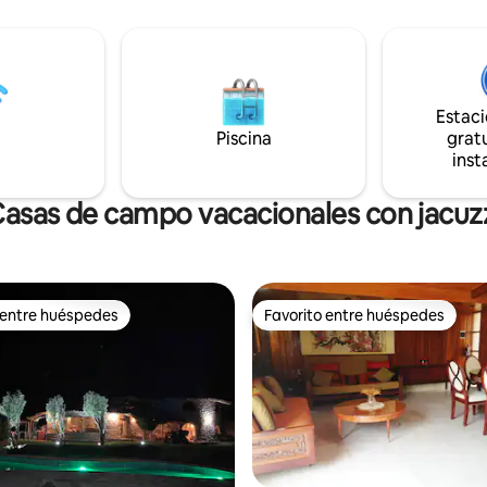
diferencia de clima, Sol y Paz 
 En la noche podrás prender la
todo el Año solo 1 hora de La Mo
 acompañado de un buen vino.
piso es deposito cerrado, Se In
Ayudante parrilla y limpieza con
tratar.
Estac
Piscina
gratu
inst
asas de campo vacacionales con jacuz
 entre huéspedes
Favorito entre huéspedes
 entre huéspedes
Favorito entre huéspedes