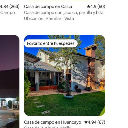
alificación promedio: 4.84 de 5, 263 reseñas
4.84 (263)
Casa de campo en Calca
Calificación promedio
4.9 (50)
e Campo
Casa de campo con jacuzzi, parrilla y billar
Ubicación
·
Familiar
·
Vista
Favorito entre huéspedes
Favorito entre huéspedes
Casa de campo en Huancayo
Calificación promedio:
4.94 (67)