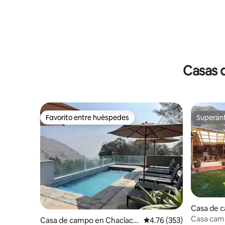
Casas 
Favorito entre huéspedes
Superanf
Favorito entre huéspedes
Superanf
Casa de 
a
Casa campe
Casa de campo en Chaclaca
Calificación promedio: 
4.76 (353)