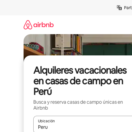
Omite
Part
el
contenido
Alquileres vacacionales
en casas de campo en
Perú
Busca y reserva casas de campo únicas en
Airbnb
Ubicación
Cuando los resultados estén disponibles, navega co