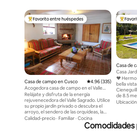
Favorito entre huéspedes
Favor
Favorito entre huéspedes preferido
Favorito
Casa de c
la
Casa Jardí
❤️ Hermosa 
Casa de campo en Cusco
Calificación promedio: 
4.96 (335)
bella vist
Acogedora casa de campo en el Valle
Cieneguill
Sagrado de Urubamba, Cuzco
Relájate y disfruta de la energía
de 8.5 me
rejuvenecedora del Valle Sagrado. Utilice
perezosas
Ubicación
su propio jardín privado o descubra el
en el cés
arroyo, el sendero de las orquídeas, la
amplio ja
fogata y la zona de la piscina. Las familias
Calidad-precio
·
Familiar
·
Cocina
todo el añ
son bienvenidas; los niños disfrutan de la
Comodidades p
sociales y
casa del árbol, la zona de voleibol y la
moderna c
piscina. La acogedora casa de campo de
puede ver