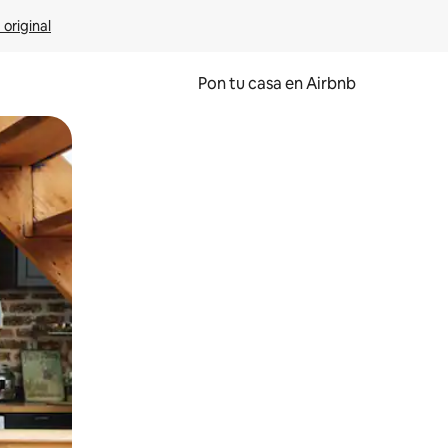
 original
Pon tu casa en Airbnb
o o desliza el dedo.