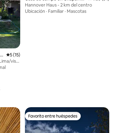
a
Hannover Haus - 2 km del centro
Ubicación
·
Familiar
·
Mascotas
mo
Calificación promedio: 5 de 5, 15 reseñas
5 (15)
Lima/vista
nal
Favorito entre huéspedes
rido
Favorito entre huéspedes