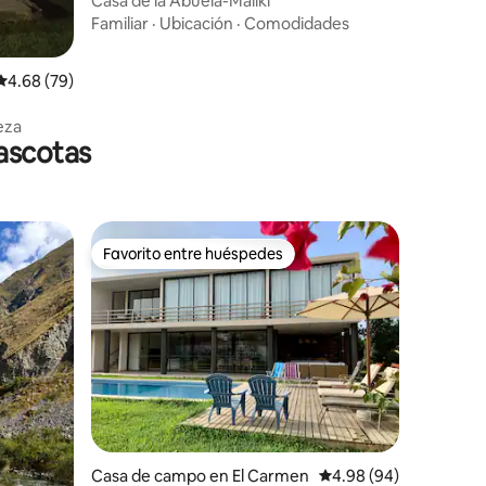
Casa de la Abuela-Mallki
Familiar
·
Ubicación
·
Comodidades
Calificación promedio: 4.68 de 5, 79 reseñas
4.68 (79)
eza
ascotas
Favorito entre huéspedes
Favorito entre huéspedes
Casa de campo en El Carmen
Calificación promedio:
4.98 (94)