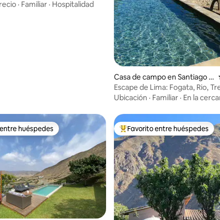
s
recio
·
Familiar
·
Hospitalidad
Casa de campo en Santiago d
e Surco
Escape de Lima: Fogata, Rio, Tr
Turismo
Ubicación
·
Familiar
·
En la cerca
 entre huéspedes
Favorito entre huéspedes
 entre huéspedes
Favorito entre huéspedes prefe