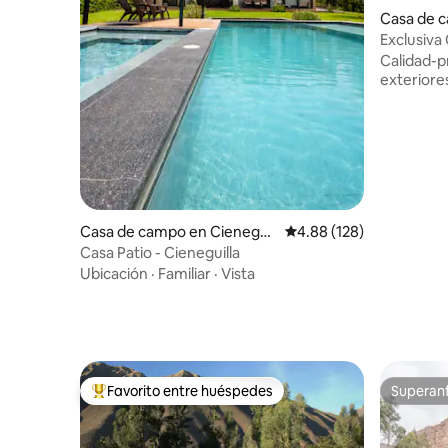
Casa de 
Exclusiva
Asia, 7 pe
Calidad-p
exteriore
Casa de campo en Cieneguil
Calificación promedio: 
4.88 (128)
la
Casa Patio - Cieneguilla
Ubicación
·
Familiar
·
Vista
Favorito entre huéspedes
Superanf
Favorito entre huéspedes preferido
Superanf