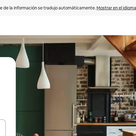
e de la información se tradujo automáticamente. 
Mostrar en el idioma
n las teclas de flecha hacia arriba y hacia abajo o explora con el tact