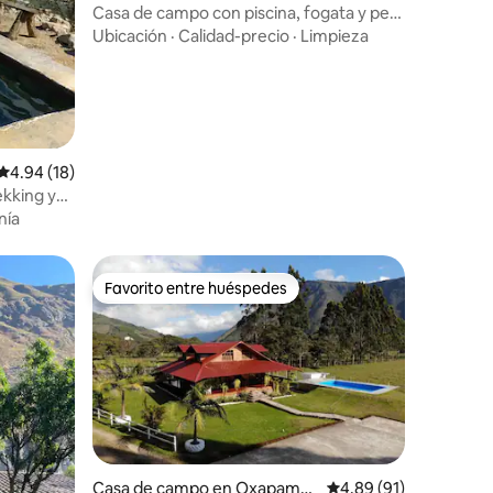
Casa de campo con piscina, fogata y pet-
friendly
Ubicación
·
Calidad-precio
·
Limpieza
Calificación promedio: 4.94 de 5, 18 reseñas
4.94 (18)
ekking y
nía
Favorito entre huéspedes
rido
Favorito entre huéspedes
Casa de campo en Oxapamp
Calificación promedio:
4.89 (91)