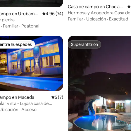
Casa de campo en Chaclaca
C
yo
Hermosa y Acogedora Casa d
 4.89 de 5, 18 reseñas
campo en Urubamba
Calificación promedio: 4.96 de 5, 74 reseñas
4.96 (74)
Familiar
·
Ubicación
·
Exactitud
e piedra
·
Familiar
·
Peatonal
 entre huéspedes
Superanfitrión
 entre huéspedes
Superanfitrión
io: 5 de 5, 23 reseñas
campo en Maceda
Calificación promedio: 5 de 5, 7 reseñas
5 (7)
ar vista - Lujosa casa de
rapoto
Ubicación
·
Acceso