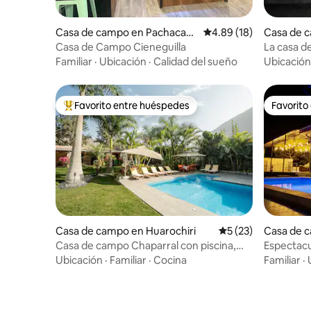
Casa de campo en Pachacam
Calificación promedio:
4.89 (18)
Casa de 
ac
Province
Casa de Campo Cieneguilla
La casa d
Familiar
·
Ubicación
·
Calidad del sueño
Ubicación
Favorito entre huéspedes
Favorito
Favorito entre huéspedes preferido
Favorito
Casa de campo en Huarochiri
Calificación promed
5 (23)
Casa de 
Casa de campo Chaparral con piscina,
Espectacul
Santa Eulalia
campo Ta
Ubicación
·
Familiar
·
Cocina
Familiar
·