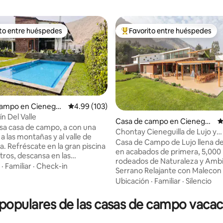
ito entre huéspedes
Favorito entre huéspedes
 entre huéspedes preferido
Favorito entre huéspedes prefe
ampo en Cieneguil
Calificación promedio: 4.99 de 5, 103 reseñas
4.99 (103)
n Del Valle
Casa de campo en Cieneguil
C
casa de campo, a con una
la
Chontay Cieneguilla de Lujo y
4.96 de 5, 335 reseñas
a a las montañas y al valle de
Encantador !
Casa de Campo de Lujo llena de
a. Refréscate en la gran piscina
en acabados de primera, 5,000
tros, descansa en las
rodeados de Naturaleza y Amb
, en las tumbonas o por qué no
·
Familiar
·
Check-in
Serrano Relajante con Malecon
ped fresco bajo un árbol de ese
Perimétricos en Condominio C
Ubicación
·
Familiar
·
Silencio
rdín, donde encontrarás sol
Acceso al Rio dentro de la Prop
o. El jardín cuenta con áreas
todas las fotos son para uso de 
opulares de las casas de campo vacaci
 de relajo. Cuenta con una
huéspedes mucha diversión par
ocina de chef. En la sala se
A 23 min de Cieneguilla con M
 una doble altura con ventanas