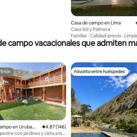
Casa de campo en Lima
Casa Sol y Palmera
Familiar
·
Calidad-precio
·
Limpi
de campo vacacionales que admiten m
itrión
Favorito entre huéspedes
itrión
Favorito entre huéspedes
campo en Urubamb
Calificación promedio: 4.87 de 5, 146 reseñas
4.87 (146)
stre con jardines y vista a las
4.76 de 5, 353 reseñas