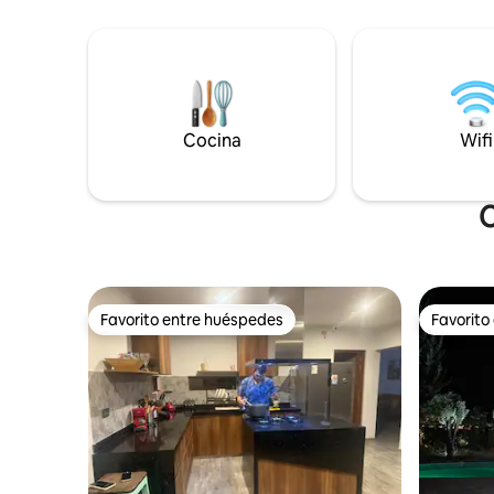
3 habitaciones se puede alquilar con su
gigantes.
propia suite adicional para huéspedes o
chimenea
con un estudio más
completo/independiente (anunciado por
separado) para 2 personas. Ambos se
encuentran en el terreno de nuestra
hermosa casa andina. El enlace al estudio
Cocina
Wifi
es: airbnb.com/rooms/6511144
C
Favorito entre huéspedes
Favorito
Favorito entre huéspedes
Favorito