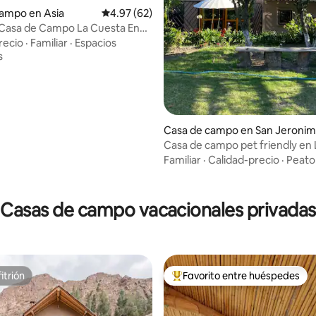
campo en Asia
Calificación promedio: 4.97 de 5, 62 reseñas
4.97 (62)
 Casa de Campo La Cuesta En
rs
recio
·
Familiar
·
Espacios
s
Casa de campo en San Jeroni
de Surco
Casa de campo pet friendly en 
a montaña
Familiar
·
Calidad-precio
·
Peato
4.88 de 5, 128 reseñas
Casas de campo vacacionales privadas
itrión
Favorito entre huéspedes
itrión
Favorito entre huéspedes prefe