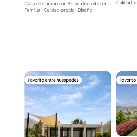
montaña
Calidad-p
yo
Casa de Campo con Piscina Increíble en
Chaclacayo
Familiar
·
Calidad-precio
·
Diseño
Favorito entre huéspedes
Favorito
Favorito entre huéspedes
Favorito