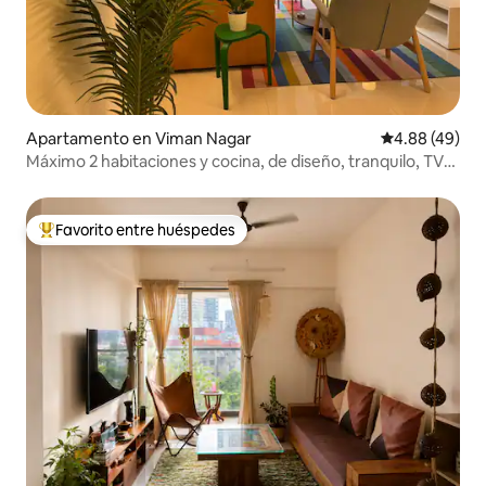
Apartamento en Viman Nagar
Calificación p
4.88 (49)
Máximo 2 habitaciones y cocina, de diseño, tranquilo, TV
de 55 pulgadas, espacio de trabajo, limpio
Favorito entre huéspedes
Favorito entre huéspedes preferido