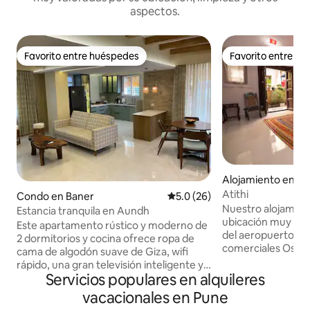
aspectos.
Favorito entre huéspedes
Favorito entre h
Favorito entre huéspedes
Favorito entre h
Alojamiento en Y
Atithi
Condo en Baner
Calificación promedio: 5.0 de 
5.0 (26)
Nuestro alojamien
Estancia tranquila en Aundh
ubicación muy tran
Este apartamento rústico y moderno de
del aeropuerto, ce
2 dormitorios y cocina ofrece ropa de
comerciales Osho 
cama de algodón suave de Giza, wifi
interés y de bueno
rápido, una gran televisión inteligente y
Es una parte de n
Servicios populares en alquileres
una cocina totalmente equipada con
especialmente par
cubiertos de calidad. Se proporcionan
vacacionales en Pune
seguridad, la entr
toallas limpias, un kit dental, champú y