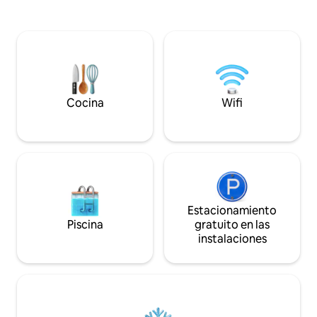
CCTV. Los huéspe
otros artículos esenciales para una
de llaves para ir y
estancia sin problemas. La entrada tiene
deseen, ya que no
una cerradura inteligente que simplifica
mismo edificio. Cu
el registro de entrada sin la intervención
huéspedes necesit
de nadie ni cerraduras y llaves. La casa es
fácilmente. La pro
tranquila, está bien cuidada y es ideal
escaleras, está en l
tanto para trabajar como para relajarse.
de estar, el dormito
Normas de la casa: no se permite fumar,
Cocina
Wifi
cocina están en la 
beber alcohol, celebrar fiestas ni tener
mascotas.
Estacionamiento
Piscina
gratuito en las
instalaciones