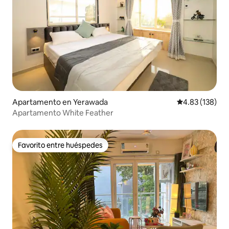
Apartamento en Yerawada
Calificación p
4.83 (138)
Apartamento White Feather
Favorito entre huéspedes
Favorito entre huéspedes