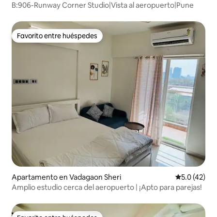
B:906-Runway Corner Studio|Vista al aeropuerto|Pune
Favorito entre huéspedes
Favorito entre huéspedes
Apartamento en Vadagaon Sheri
Calificación
5.0 (42)
Amplio estudio cerca del aeropuerto | ¡Apto para parejas!