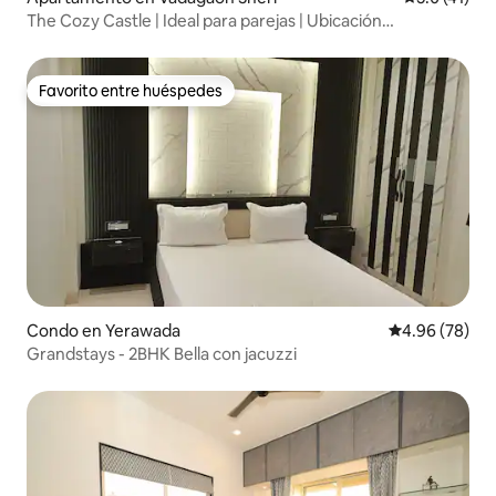
The Cozy Castle | Ideal para parejas | Ubicación
privilegiada
Favorito entre huéspedes
Favorito entre huéspedes
Condo en Yerawada
Calificación p
4.96 (78)
Grandstays - 2BHK Bella con jacuzzi