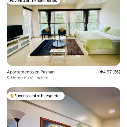
Favorito entre huéspedes
Favorito entre huéspedes
Apartamento en Pashan
Calificación p
4.97 (36)
S-Home en VJ Indilife
Favorito entre huéspedes
Favorito entre huéspedes preferido