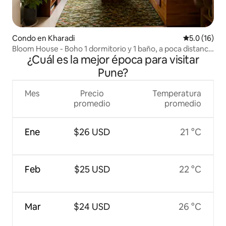
Condo en Kharadi
Calificación
5.0 (16)
Bloom House - Boho 1 dormitorio y 1 baño, a poca distancia
¿Cuál es la mejor época para visitar
a pie de EON, a 10 minutos del aeropuerto
Pune?
Mes
Precio
Temperatura
promedio
promedio
Ene
$26 USD
21 °C
Feb
$25 USD
22 °C
Mar
$24 USD
26 °C