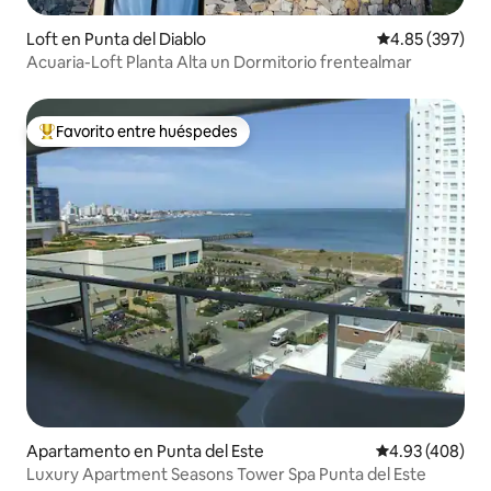
Loft en Punta del Diablo
Calificación pr
4.85 (397)
Acuaria-Loft Planta Alta un Dormitorio frentealmar
Favorito entre huéspedes
Favorito entre huéspedes preferido
Apartamento en Punta del Este
Calificación pr
4.93 (408)
Luxury Apartment Seasons Tower Spa Punta del Este