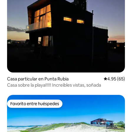
Casa particular en Punta Rubia
Calificación p
4.95 (65)
Casa sobre la playa!!!!! Increibles vistas, soñada
Favorito entre huéspedes
Favorito entre huéspedes