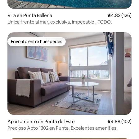
Villa en Punta Ballena
Calificación p
4.82 (126)
Unica frente al mar, exclusiva, impecable , TODO.
Favorito entre huéspedes
Favorito entre huéspedes
Apartamento en Punta del Este
Calificación pr
4.88 (102)
Precioso Apto 1302 en Punta. Excelentes amenities.