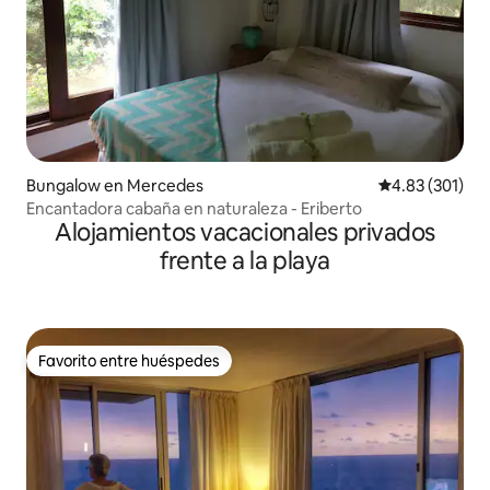
Bungalow en Mercedes
Calificación p
4.83 (301)
Encantadora cabaña en naturaleza - Eriberto
Alojamientos vacacionales privados
frente a la playa
Favorito entre huéspedes
Favorito entre huéspedes