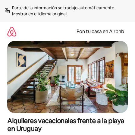
Omite
Parte de la información se tradujo automáticamente. 
el
Mostrar en el idioma original
contenido
Pon tu casa en Airbnb
Alquileres vacacionales frente a la playa
en Uruguay