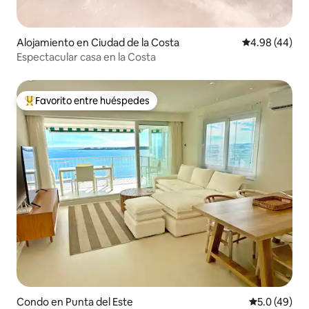
Alojamiento en Ciudad de la Costa
Calificación p
4.98 (44)
Espectacular casa en la Costa
Favorito entre huéspedes
Favorito entre huéspedes preferido
Condo en Punta del Este
Calificación
5.0 (49)