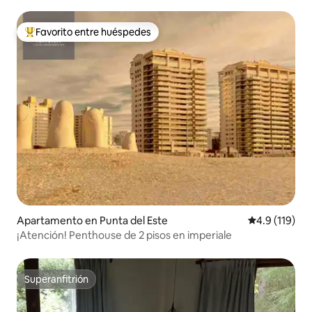
Favorito entre huéspedes
Favorito entre huéspedes preferido
Apartamento en Punta del Este
Calificación 
4.9 (119)
¡Atención! Penthouse de 2 pisos en imperiale
Superanfitrión
Superanfitrión