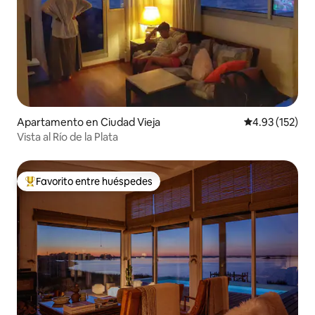
Apartamento en Ciudad Vieja
Calificación p
4.93 (152)
Vista al Río de la Plata
Favorito entre huéspedes
Favorito entre huéspedes preferido