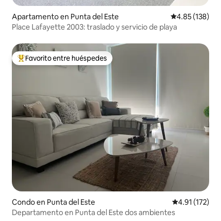
Apartamento en Punta del Este
Calificación p
4.85 (138)
Place Lafayette 2003: traslado y servicio de playa
Favorito entre huéspedes
Favorito entre huéspedes preferido
Condo en Punta del Este
Calificación p
4.91 (172)
Departamento en Punta del Este dos ambientes