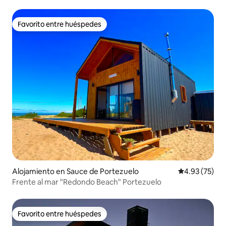
Favorito entre huéspedes
Favorito entre huéspedes
Alojamiento en Sauce de Portezuelo
Calificación 
4.93 (75)
Frente al mar "Redondo Beach" Portezuelo
Favorito entre huéspedes
Favorito entre huéspedes