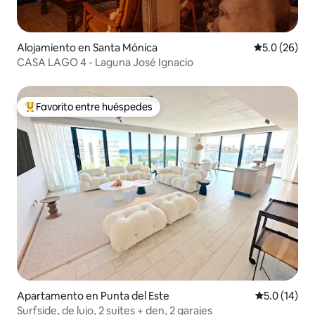
Alojamiento en Santa Mónica
Calificación
5.0 (26)
CASA LAGO 4 - Laguna José Ignacio
Favorito entre huéspedes
Favorito entre huéspedes preferido
Apartamento en Punta del Este
Calificación
5.0 (14)
Surfside, de lujo, 2 suites + den, 2 garajes