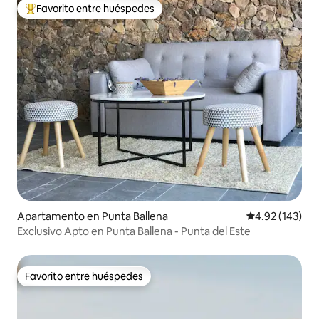
Favorito entre huéspedes
Favorito entre huéspedes preferido
Apartamento en Punta Ballena
Calificación p
4.92 (143)
Exclusivo Apto en Punta Ballena - Punta del Este
Favorito entre huéspedes
Favorito entre huéspedes