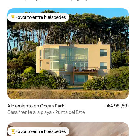
Favorito entre huéspedes
Favorito entre huéspedes preferido
Alojamiento en Ocean Park
Calificación p
4.98 (59)
Casa frente a la playa - Punta del Este
Favorito entre huéspedes
Favorito entre huéspedes preferido