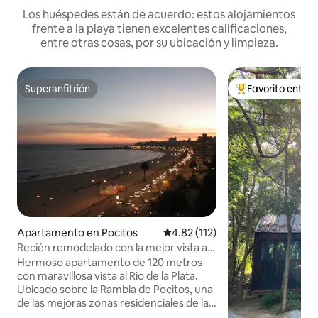
Los huéspedes están de acuerdo: estos alojamientos
frente a la playa tienen excelentes calificaciones,
entre otras cosas, por su ubicación y limpieza.
Superanfitrión
Favorito entre
Superanfitrión
Favorito entre hu
Apartamento en Pocitos
Calificación promedio: 4.82 de 5
4.82 (112)
Recién remodelado con la mejor vista a
la bahía
Hermoso apartamento de 120 metros
con maravillosa vista al Rio de la Plata.
Ubicado sobre la Rambla de Pocitos, una
de las mejoras zonas residenciales de la
ciudad. A 10 min. caminando del