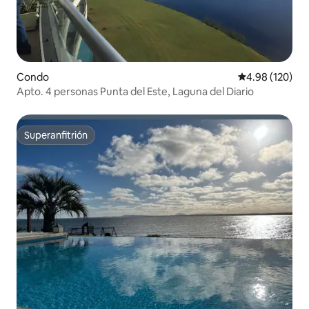
Condo
Calificación pr
4.98 (120)
Apto. 4 personas Punta del Este, Laguna del Diario
Superanfitrión
Superanfitrión