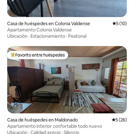
Casa de huéspedes en Colonia Valdense
Calificaci
5 (10)
Apartamento Colonia Valdense
Ubicación
·
Estacionamiento
·
Peatonal
Favorito entre huéspedes
Favorito entre huéspedes preferido
Casa de huéspedes en Maldonado
Calificaci
5 (26)
Apartamento interior confortable todo nuevo
Ubicación
·
Calidad-precio
·
Silencio