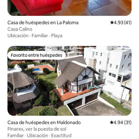
Casa de huéspedes en La Paloma
Calificación 
4.93 (41)
Casa Calino
Ubicación
·
Familiar
·
Playa
Favorito entre huéspedes
Favorito entre huéspedes
Casa de huéspedes en Maldonado
Calificación 
4.94 (31)
Pinares, ver la puesta de sol
Familiar
·
Ubicación
·
Exactitud