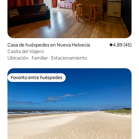
Casa de huéspedes en Nueva Helvecia
Calificación 
4.89 (45)
Casita del Viajero
Ubicación
·
Familiar
·
Estacionamiento
Favorito entre huéspedes
Favorito entre huéspedes