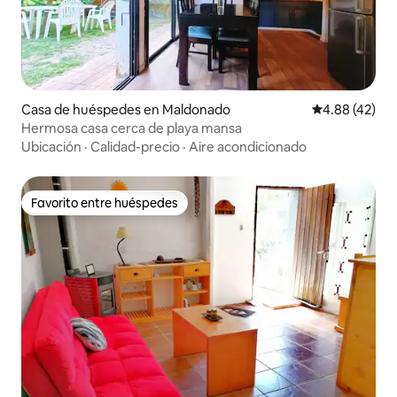
Casa de huéspedes en Maldonado
Calificación 
4.88 (42)
Hermosa casa cerca de playa mansa
Ubicación
·
Calidad-precio
·
Aire acondicionado
Favorito entre huéspedes
Favorito entre huéspedes