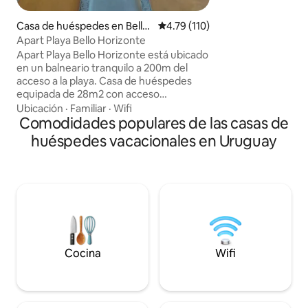
tranquila, rodeada d
m de la playa (10 min caminando)
Casa de huéspedes en Bello
Calificación promedio: 4.79 de 5
4.79 (110)
construcciones so
Horizonte
Apart Playa Bello Horizonte
construidas por su
Apart Playa Bello Horizonte está ubicado
con interiores en 
en un balneario tranquilo a 200m del
le ofrecen al inter
acceso a la playa. Casa de huéspedes
térmico y calidez p
equipada de 28m2 con acceso
hay 1 🐕 y 3 🐈) bik
independiente y 200m2 de parque de
Ubicación
·
Familiar
·
Wifi
uso exclusivo. Estacionamiento en el
Comodidades populares de las casas de
frente. Consta de monambiente estar-
huéspedes vacacionales en Uruguay
comedor-dormitorio, con cama
matrimonial y sofá cama de dos plazas.
Cocina con horno a gas, heladera con
freezer, microondas. Aire
acondicionado. Baño con ducha y
termotanque eléctrico. Wifi ADSL. TV de
32" con Chromecast. Ducha y parrilla
exterior.
Cocina
Wifi