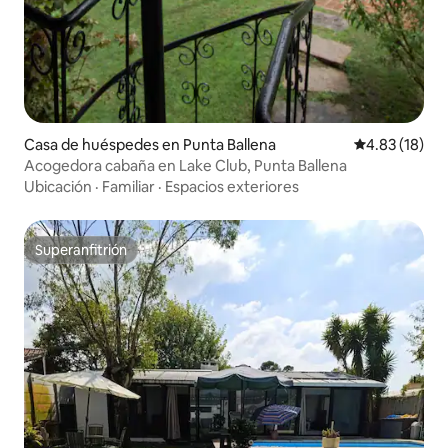
Casa de huéspedes en Punta Ballena
Calificación 
4.83 (18)
Acogedora cabaña en Lake Club, Punta Ballena
Ubicación
·
Familiar
·
Espacios exteriores
Superanfitrión
Superanfitrión