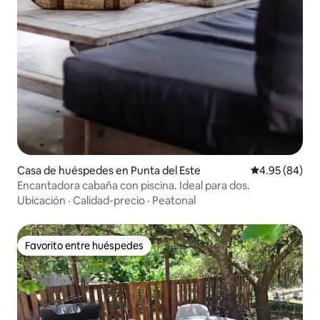
Casa de huéspedes en Punta del Este
Calificación p
4.95 (84)
Encantadora cabaña con piscina. Ideal para dos.
Ubicación
·
Calidad-precio
·
Peatonal
Favorito entre huéspedes
Favorito entre huéspedes