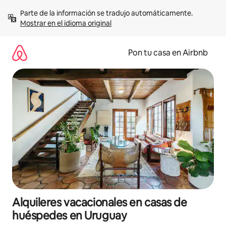
Omite
Parte de la información se tradujo automáticamente. 
el
Mostrar en el idioma original
contenido
Pon tu casa en Airbnb
Alquileres vacacionales en casas de
huéspedes en Uruguay