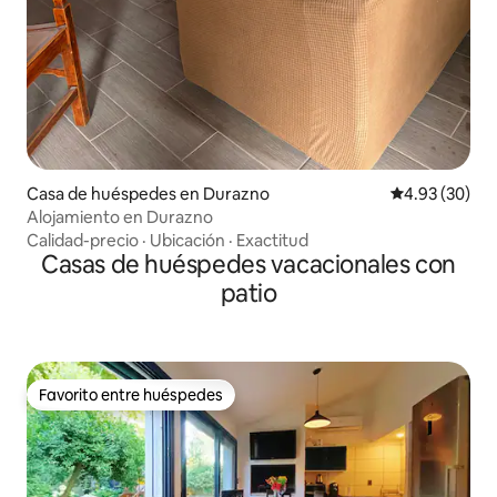
Casa de huéspedes en Durazno
Calificación p
4.93 (30)
Alojamiento en Durazno
Calidad-precio
·
Ubicación
·
Exactitud
Casas de huéspedes vacacionales con
patio
Favorito entre huéspedes
Favorito entre huéspedes