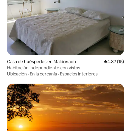
Casa de huéspedes en Maldonado
Calificación 
4.87 (15)
Habitación independiente con vistas
Ubicación
·
En la cercanía
·
Espacios interiores