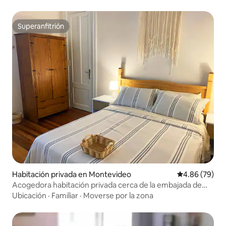
Superanfitrión
Superanfitrión
Habitación privada en Montevideo
Calificación p
4.86 (79)
Acogedora habitación privada cerca de la embajada de
Estados Unidos
Ubicación
·
Familiar
·
Moverse por la zona