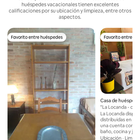
huéspedes vacacionales tienen excelentes
calificaciones por su ubicación y limpieza, entre otros
aspectos.
Favorito entre huéspedes
Favorito entre h
Favorito entre huéspedes
Favorito entre h
Casa de huéspede
eario Buenos Aire
La Locanda dispon
distribuidas en un
una cuenta con do
baño, cocina y jar
estufa a leña. Ubicada en una zona
Ubicación
·
Limpie