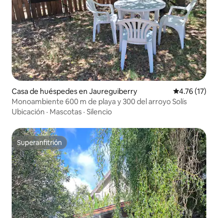
Casa de huéspedes en Jaureguiberry
Calificación 
4.76 (17)
Monoambiente 600 m de playa y 300 del arroyo Solís
Ubicación
·
Mascotas
·
Silencio
Superanfitrión
Superanfitrión