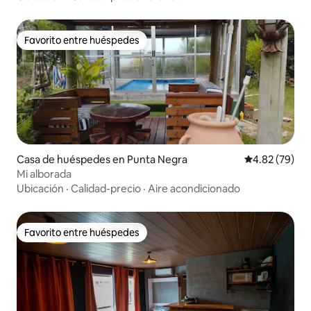
Favorito entre huéspedes
Favorito entre huéspedes
Casa de huéspedes en Punta Negra
Calificación p
4.82 (79)
Mi alborada
Ubicación
·
Calidad-precio
·
Aire acondicionado
Favorito entre huéspedes
Favorito entre huéspedes