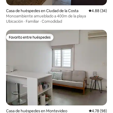
Casa de huéspedes en Ciudad de la Costa
Calificación p
4.88 (34)
Monoambiente amueblado a 400m de la playa
Ubicación
·
Familiar
·
Comodidad
Favorito entre huéspedes
Favorito entre huéspedes
Casa de huéspedes en Montevideo
Calificación p
4.78 (98)