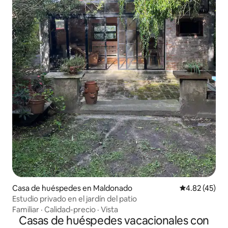
Casa de huéspedes en Maldonado
Calificación 
4.82 (45)
Estudio privado en el jardín del patio
Familiar
·
Calidad-precio
·
Vista
Casas de huéspedes vacacionales con