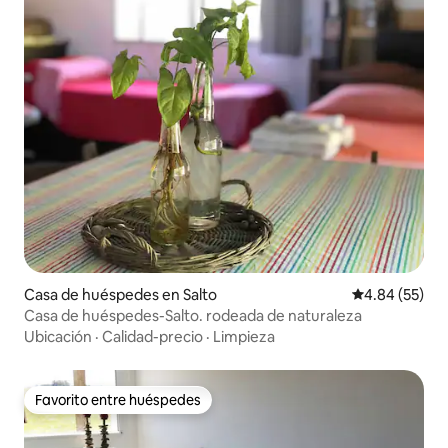
Casa de huéspedes en Salto
Calificación p
4.84 (55)
Casa de huéspedes-Salto. rodeada de naturaleza
Ubicación
·
Calidad-precio
·
Limpieza
Favorito entre huéspedes
Favorito entre huéspedes